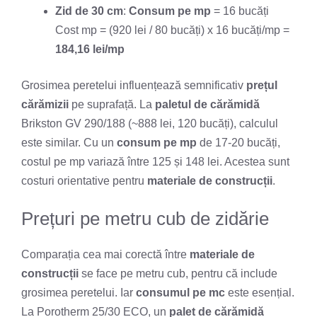
Zid de 30 cm
:
Consum pe mp
= 16 bucăți
Cost mp = (920 lei / 80 bucăți) x 16 bucăți/mp =
184,16 lei/mp
Grosimea peretelui influențează semnificativ
prețul
cărămizii
pe suprafață. La
paletul de cărămidă
Brikston GV 290/188 (~888 lei, 120 bucăți), calculul
este similar. Cu un
consum pe mp
de 17-20 bucăți,
costul pe mp variază între 125 și 148 lei. Acestea sunt
costuri orientative pentru
materiale de construcții
.
Prețuri pe metru cub de zidărie
Comparația cea mai corectă între
materiale de
construcții
se face pe metru cub, pentru că include
grosimea peretelui. Iar
consumul pe mc
este esențial.
La Porotherm 25/30 ECO, un
palet de cărămidă