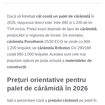
Dacă vă întrebați
cât costă un palet de cărămidă
în
2026, răspunsul direct este: între 880 și 1.200 de lei
TVA inclus. Prețul exact depinde de tipul de
cărămidă
,
producător și regiunea de livrare. De exemplu,
cărămida Porotherm
25/30 ECO se vinde cu 900-
1.200 lei/palet, iar
cărămida Brikston
GV 290/188
costă 880-1.000 lei/palet. Acestea sunt cele mai
populare opțiuni pe piața actuală a
materialelor de
construcții
.
Prețuri orientative pentru
palet de cărămidă în 2026
Iată o prezentare clară a
prețului cărămizii
pe palet în