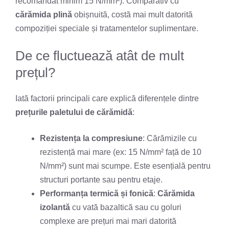
recomandat minim 15 N/mm²). Comparativ cu
cărămida plină
obișnuită, costă mai mult datorită
compoziției speciale și tratamentelor suplimentare.
De ce fluctuează atât de mult
prețul?
Iată factorii principali care explică diferențele dintre
prețurile paletului de cărămidă
:
Rezistența la compresiune
: Cărămizile cu
rezistență mai mare (ex: 15 N/mm² față de 10
N/mm²) sunt mai scumpe. Este esențială pentru
structuri portante sau pentru etaje.
Performanța termică și fonică
:
Cărămida
izolantă
cu vată bazaltică sau cu goluri
complexe are prețuri mai mari datorită