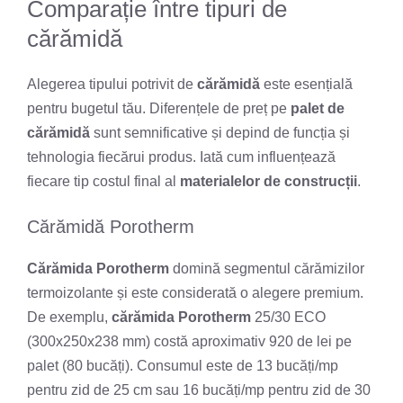
Comparație între tipuri de
cărămidă
Alegerea tipului potrivit de
cărămidă
este esențială
pentru bugetul tău. Diferențele de preț pe
palet de
cărămidă
sunt semnificative și depind de funcția și
tehnologia fiecărui produs. Iată cum influențează
fiecare tip costul final al
materialelor de construcții
.
Cărămidă Porotherm
Cărămida Porotherm
domină segmentul cărămizilor
termoizolante și este considerată o alegere premium.
De exemplu,
cărămida Porotherm
25/30 ECO
(300x250x238 mm) costă aproximativ 920 de lei pe
palet (80 bucăți). Consumul este de 13 bucăți/mp
pentru zid de 25 cm sau 16 bucăți/mp pentru zid de 30