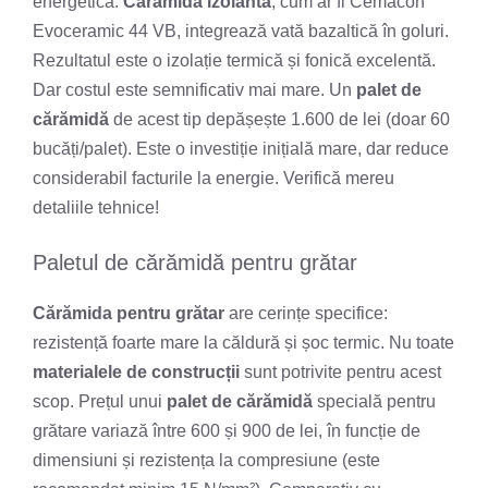
energetică.
Cărămida izolantă
, cum ar fi Cemacon
Evoceramic 44 VB, integrează vată bazaltică în goluri.
Rezultatul este o izolație termică și fonică excelentă.
Dar costul este semnificativ mai mare. Un
palet de
cărămidă
de acest tip depășește 1.600 de lei (doar 60
bucăți/palet). Este o investiție inițială mare, dar reduce
considerabil facturile la energie. Verifică mereu
detaliile tehnice!
Paletul de cărămidă pentru grătar
Cărămida pentru grătar
are cerințe specifice:
rezistență foarte mare la căldură și șoc termic. Nu toate
materialele de construcții
sunt potrivite pentru acest
scop. Prețul unui
palet de cărămidă
specială pentru
grătare variază între 600 și 900 de lei, în funcție de
dimensiuni și rezistența la compresiune (este