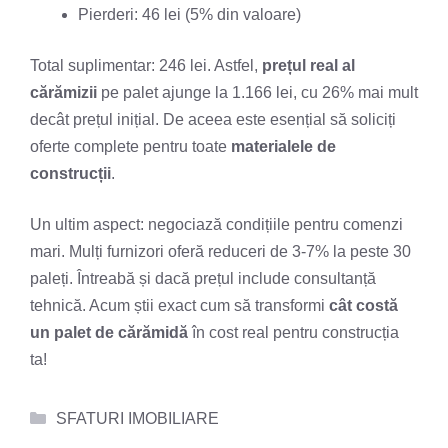
Pierderi: 46 lei (5% din valoare)
Total suplimentar: 246 lei. Astfel,
prețul real al
cărămizii
pe palet ajunge la 1.166 lei, cu 26% mai mult
decât prețul inițial. De aceea este esențial să soliciți
oferte complete pentru toate
materialele de
construcții
.
Un ultim aspect: negociază condițiile pentru comenzi
mari. Mulți furnizori oferă reduceri de 3-7% la peste 30
paleți. Întreabă și dacă prețul include consultanță
tehnică. Acum știi exact cum să transformi
cât costă
un palet de cărămidă
în cost real pentru construcția
ta!
Categorii
SFATURI IMOBILIARE