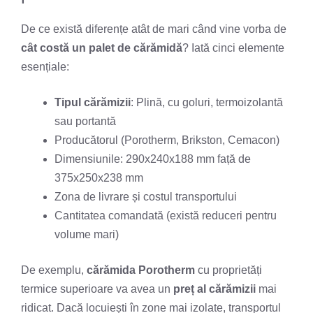
De ce există diferențe atât de mari când vine vorba de
cât costă un palet de cărămidă
? Iată cinci elemente
esențiale:
Tipul cărămizii
: Plină, cu goluri, termoizolantă
sau portantă
Producătorul (Porotherm, Brikston, Cemacon)
Dimensiunile: 290x240x188 mm față de
375x250x238 mm
Zona de livrare și costul transportului
Cantitatea comandată (există reduceri pentru
volume mari)
De exemplu,
cărămida Porotherm
cu proprietăți
termice superioare va avea un
preț al cărămizii
mai
ridicat. Dacă locuiești în zone mai izolate, transportul