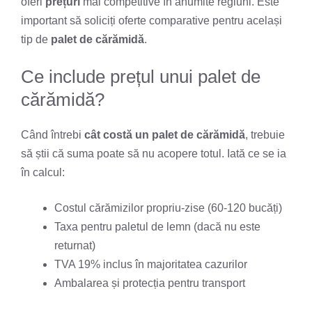
oferi
prețuri
mai competitive în anumite regiuni. Este
important să soliciți oferte comparative pentru același
tip de
palet de cărămidă
.
Ce include prețul unui palet de
cărămidă?
Când întrebi
cât costă un palet de cărămidă
, trebuie
să știi că suma poate să nu acopere totul. Iată ce se ia
în calcul:
Costul cărămizilor propriu-zise (60-120 bucăți)
Taxa pentru paletul de lemn (dacă nu este
returnat)
TVA 19% inclus în majoritatea cazurilor
Ambalarea și protecția pentru transport