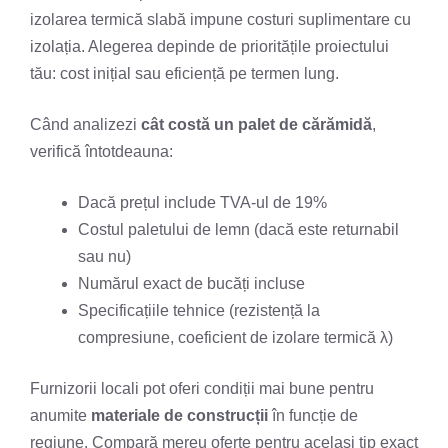
izolarea termică slabă impune costuri suplimentare cu
izolația. Alegerea depinde de prioritățile proiectului
tău: cost inițial sau eficiență pe termen lung.
Când analizezi
cât costă un palet de cărămidă
,
verifică întotdeauna:
Dacă prețul include TVA-ul de 19%
Costul paletului de lemn (dacă este returnabil
sau nu)
Numărul exact de bucăți incluse
Specificațiile tehnice (rezistență la
compresiune, coeficient de izolare termică λ)
Furnizorii locali pot oferi condiții mai bune pentru
anumite
materiale de construcții
în funcție de
regiune. Compară mereu oferte pentru același tip exact