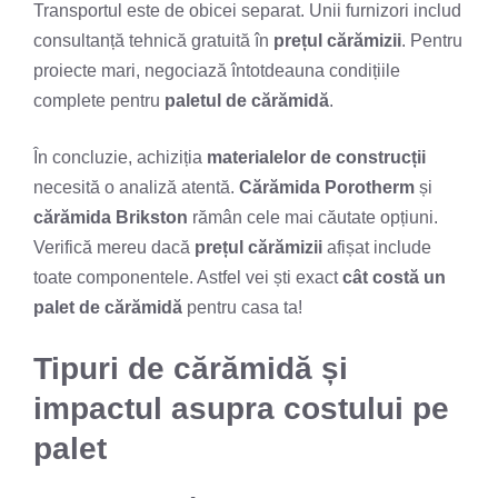
Transportul este de obicei separat. Unii furnizori includ
consultanță tehnică gratuită în
prețul cărămizii
. Pentru
proiecte mari, negociază întotdeauna condițiile
complete pentru
paletul de cărămidă
.
În concluzie, achiziția
materialelor de construcții
necesită o analiză atentă.
Cărămida Porotherm
și
cărămida Brikston
rămân cele mai căutate opțiuni.
Verifică mereu dacă
prețul cărămizii
afișat include
toate componentele. Astfel vei ști exact
cât costă un
palet de cărămidă
pentru casa ta!
Tipuri de cărămidă și
impactul asupra costului pe
palet