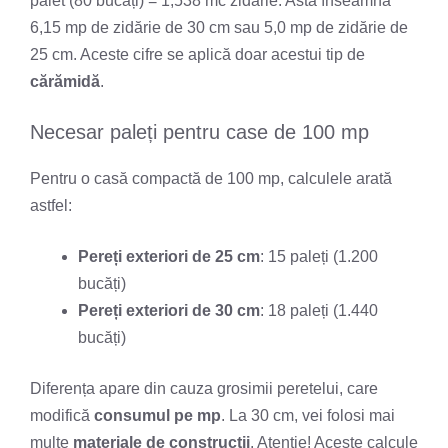
palet (80 bucăți) = 1,538 mc zidărie. Asta înseamnă
6,15 mp de zidărie de 30 cm sau 5,0 mp de zidărie de
25 cm. Aceste cifre se aplică doar acestui tip de
cărămidă
.
Necesar paleți pentru case de 100 mp
Pentru o casă compactă de 100 mp, calculele arată
astfel:
Pereți exteriori de 25 cm
: 15 paleți (1.200
bucăți)
Pereți exteriori de 30 cm
: 18 paleți (1.440
bucăți)
Diferența apare din cauza grosimii peretelui, care
modifică
consumul pe mp
. La 30 cm, vei folosi mai
multe
materiale de construcții
. Atenție! Aceste calcule