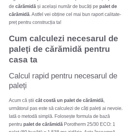
de
cărămidă
și același număr de bucăți pe
palet de
cărămidă
. Astfel vei obține cel mai bun raport calitate-
preț pentru construcția ta!
Cum calculezi necesarul de
paleți de cărămidă pentru
casa ta
Calcul rapid pentru necesarul de
paleți
Acum că știi
cât costă un palet de cărămidă
,
următorul pas este să calculezi de câți paleți ai nevoie.
Iată o metodă simplă. Folosește formula de bază
pentru
palet de cărămidă
Porotherm 25/30 ECO: 1