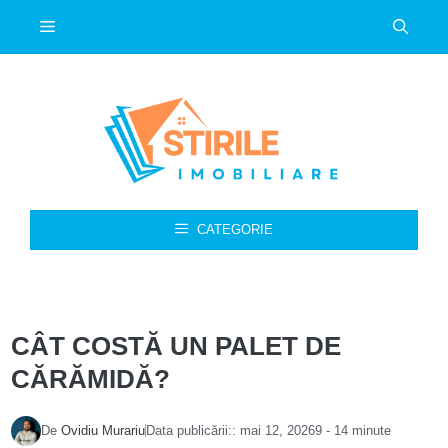
Sari
Meniu
la
conținut
CATEGORIE
CÂT COSTĂ UN PALET DE
CĂRĂMIDĂ?
De
Ovidiu Murariu
Data publicării::
mai 12, 2026
9 - 14 minute