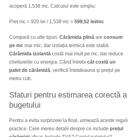
acoperă 1,538 mc. Calculul este simplu:
Preț mc = 920 lei / 1,538 mc =
598,52 lei/mc
Compară cu alte tipuri.
Cărămida plină
are
consum
pe mc
mai mic, dar izolația termică este slabă.
Cărămida izolantă
costă mai mult pe mc, dar reduce
cheltuielile cu energia. Când întrebi
cât costă un
palet de cărămidă
, verifică întotdeauna și prețul pe
metru cub.
Sfaturi pentru estimarea corectă a
bugetului
Pentru a evita surprizele la final, urmează aceste reguli
practice. Cere mereu detalii despre ce include
prețul
cărămizii
afișat. Include TVA? Costul paletului?