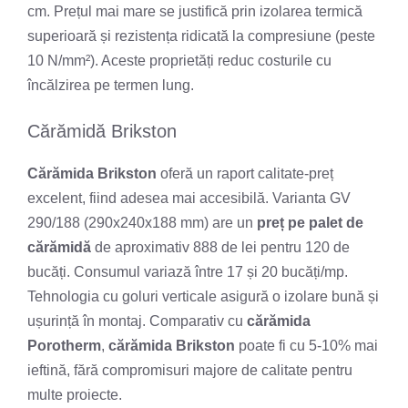
cm. Prețul mai mare se justifică prin izolarea termică
superioară și rezistența ridicată la compresiune (peste
10 N/mm²). Aceste proprietăți reduc costurile cu
încălzirea pe termen lung.
Cărămidă Brikston
Cărămida Brikston
oferă un raport calitate-preț
excelent, fiind adesea mai accesibilă. Varianta GV
290/188 (290x240x188 mm) are un
preț pe palet de
cărămidă
de aproximativ 888 de lei pentru 120 de
bucăți. Consumul variază între 17 și 20 bucăți/mp.
Tehnologia cu goluri verticale asigură o izolare bună și
ușurință în montaj. Comparativ cu
cărămida
Porotherm
,
cărămida Brikston
poate fi cu 5-10% mai
ieftină, fără compromisuri majore de calitate pentru
multe proiecte.