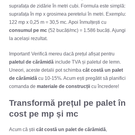
suprafața de zidărie în metri cubi. Formula este simplă:
suprafața în mp x grosimea peretelui în metri. Exemplu:
122 mp x 0,25 m = 30,5 mc. Apoi înmulțești cu
consumul pe mc
(52 bucăți/mc) = 1.586 bucăți. Ajungi
la același rezultat.
Important! Verifică mereu dacă prețul afișat pentru
paletul de cărămidă
include TVA și paletul de lemn.
Uneori, aceste detalii pot schimba
cât costă un palet
de cărămidă
cu 10-15%. Acum ești pregătit să planifici
comanda de
materiale de construcții
cu încredere!
Transformă prețul pe palet în
cost pe mp și mc
Acum că știi
cât costă un palet de cărămidă
,