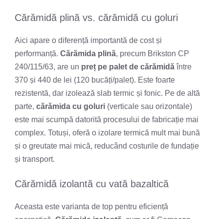
Cărămidă plină vs. cărămidă cu goluri
Aici apare o diferență importantă de cost și
performanță.
Cărămida plină
, precum Brikston CP
240/115/63, are un
preț pe palet de cărămidă
între
370 și 440 de lei (120 bucăți/palet). Este foarte
rezistentă, dar izolează slab termic și fonic. Pe de altă
parte,
cărămida cu goluri
(verticale sau orizontale)
este mai scumpă datorită procesului de fabricație mai
complex. Totuși, oferă o izolare termică mult mai bună
și o greutate mai mică, reducând costurile de fundație
și transport.
Cărămidă izolantă cu vată bazaltică
Aceasta este varianta de top pentru eficiență