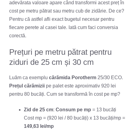
adevărata valoare apare când transformi acest preț în
cost pe metru pătrat sau metru cub de zidărie. De ce?
Pentru că astfel afli exact bugetul necesar pentru
fiecare perete al casei tale. Iată cum faci conversia
corectă.
Prețuri pe metru pătrat pentru
ziduri de 25 cm și 30 cm
Luăm ca exemplu
cărămida Porotherm
25/30 ECO.
Prețul cărămizii
pe palet este aproximativ 920 lei
pentru 80 bucăți. Cum se transformă în cost pe mp?
Zid de 25 cm
:
Consum pe mp
= 13 bucăți
Cost mp = (920 lei / 80 bucăți) x 13 bucăți/mp =
149,63 lei/mp