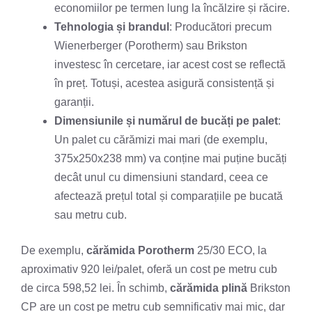
economiilor pe termen lung la încălzire și răcire.
Tehnologia și brandul
: Producători precum
Wienerberger (Porotherm) sau Brikston
investesc în cercetare, iar acest cost se reflectă
în preț. Totuși, acestea asigură consistență și
garanții.
Dimensiunile și numărul de bucăți pe palet
:
Un palet cu cărămizi mai mari (de exemplu,
375x250x238 mm) va conține mai puține bucăți
decât unul cu dimensiuni standard, ceea ce
afectează prețul total și comparațiile pe bucată
sau metru cub.
De exemplu,
cărămida Porotherm
25/30 ECO, la
aproximativ 920 lei/palet, oferă un cost pe metru cub
de circa 598,52 lei. În schimb,
cărămida plină
Brikston
CP are un cost pe metru cub semnificativ mai mic, dar