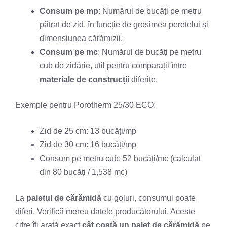
Consum pe mp
: Numărul de bucăți pe metru
pătrat de zid, în funcție de grosimea peretelui și
dimensiunea cărămizii.
Consum pe mc
: Numărul de bucăți pe metru
cub de zidărie, util pentru comparații între
materiale de construcții
diferite.
Exemple pentru Porotherm 25/30 ECO:
Zid de 25 cm: 13 bucăți/mp
Zid de 30 cm: 16 bucăți/mp
Consum pe metru cub: 52 bucăți/mc (calculat
din 80 bucăți / 1,538 mc)
La
paletul de cărămidă
cu goluri, consumul poate
diferi. Verifică mereu datele producătorului. Aceste
cifre îți arată exact
cât costă un palet de cărămidă
pe