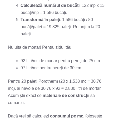
Calculează numărul de bucăți
: 122 mp x 13
bucăți/mp = 1.586 bucăți.
Transformă în paleți
: 1.586 bucăți / 80
bucăți/palet = 19,825 paleți. Rotunjim la 20
paleți.
Nu uita de mortar! Pentru zidul tău:
92 litri/mc de mortar pentru pereți de 25 cm
97 litri/mc pentru pereți de 30 cm
Pentru 20 paleți Porotherm (20 x 1,538 mc = 30,76
mc), ai nevoie de 30,76 x 92 ≈ 2.830 litri de mortar.
Acum știi exact ce
materiale de construcții
să
comanzi.
Dacă vrei să calculezi
consumul pe mc
, folosește