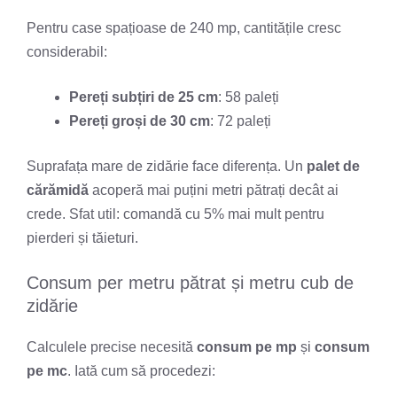
Pentru case spațioase de 240 mp, cantitățile cresc
considerabil:
Pereți subțiri de 25 cm
: 58 paleți
Pereți groși de 30 cm
: 72 paleți
Suprafața mare de zidărie face diferența. Un
palet de
cărămidă
acoperă mai puțini metri pătrați decât ai
crede. Sfat util: comandă cu 5% mai mult pentru
pierderi și tăieturi.
Consum per metru pătrat și metru cub de
zidărie
Calculele precise necesită
consum pe mp
și
consum
pe mc
. Iată cum să procedezi: