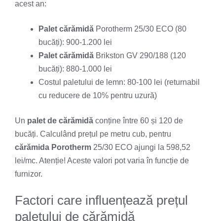
acest an:
Palet cărămidă
Porotherm 25/30 ECO (80
bucăți): 900-1.200 lei
Palet cărămidă
Brikston GV 290/188 (120
bucăți): 880-1.000 lei
Costul paletului de lemn: 80-100 lei (returnabil
cu reducere de 10% pentru uzură)
Un
palet de cărămidă
conține între 60 și 120 de
bucăți. Calculând prețul pe metru cub, pentru
cărămida Porotherm
25/30 ECO ajungi la 598,52
lei/mc. Atenție! Aceste valori pot varia în funcție de
furnizor.
Factori care influențează prețul
paletului de cărămidă