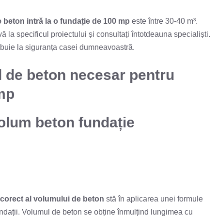
e beton intră la o fundație de 100 mp
este între 30-40 m³.
 la specificul proiectului și consultați întotdeauna specialiști.
ribuie la siguranța casei dumneavoastră.
 de beton necesar pentru
 mp
olum beton fundație
 corect al volumului de beton
stă în aplicarea unei formule
fundații. Volumul de beton se obține înmulțind lungimea cu