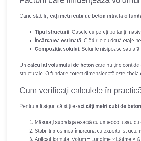
Factorii care influențează volumul
Când stabiliți
câți metri cubi de beton intră la o fun
Tipul structurii
: Casele cu pereți portanți masi
Încărcarea estimată
: Clădirile cu două etaje n
Compoziția solului
: Solurile nisipoase sau afâ
Un
calcul al volumului de beton
care nu ține cont de a
structurale. O fundație corect dimensionată este cheia d
Cum verificați calculele în practic
Pentru a fi siguri că știți exact
câți metri cubi de beton
Măsurați suprafața exactă cu un teodolit sau cu 
Stabiliți grosimea împreună cu expertul structuris
Aplicați formula: Volum = Lungime × Lățime × 