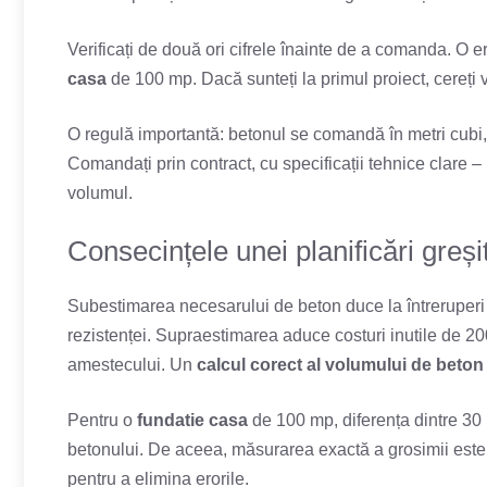
Verificați de două ori cifrele înainte de a comanda. O
casa
de 100 mp. Dacă sunteți la primul proiect, cereți ve
O regulă importantă: betonul se comandă în metri cubi, n
Comandați prin contract, cu specificații tehnice clare –
volumul.
Consecințele unei planificări greși
Subestimarea necesarului de beton duce la întreruperi 
rezistenței. Supraestimarea aduce costuri inutile de 2
amestecului. Un
calcul corect al volumului de beton
Pentru o
fundatie casa
de 100 mp, diferența dintre 30 
betonului. De aceea, măsurarea exactă a grosimii este e
pentru a elimina erorile.