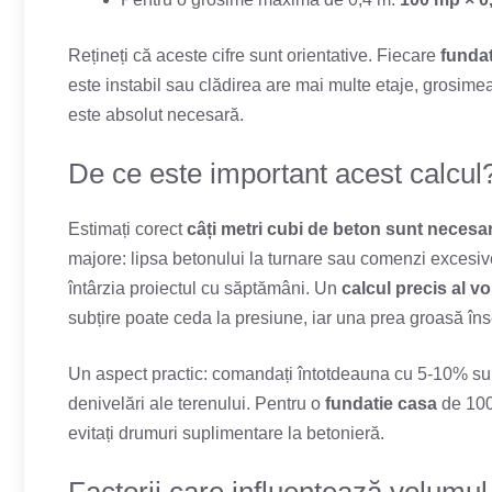
Rețineți că aceste cifre sunt orientative. Fiecare
funda
este instabil sau clădirea are mai multe etaje, grosime
este absolut necesară.
De ce este important acest calcul
Estimați corect
câți metri cubi de beton sunt necesa
majore: lipsa betonului la turnare sau comenzi excesive 
întârzia proiectul cu săptămâni. Un
calcul precis al v
subțire poate ceda la presiune, iar una prea groasă în
Un aspect practic: comandați întotdeauna cu 5-10% sur
denivelări ale terenului. Pentru o
fundatie casa
de 100
evitați drumuri suplimentare la betonieră.