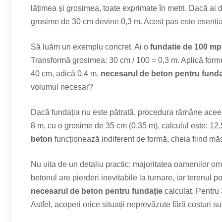
lățimea și grosimea, toate exprimate în metri. Dacă ai 
grosime de 30 cm devine 0,3 m. Acest pas este esenți
Să luăm un exemplu concret. Ai o
fundatie de 100 mp
Transformă grosimea: 30 cm / 100 = 0,3 m. Aplică form
40 cm, adică 0,4 m,
necesarul de beton pentru funda
volumul necesar?
Dacă fundația nu este pătrată, procedura rămâne acee
8 m, cu o grosime de 35 cm (0,35 m), calculul este: 12
beton
funcționează indiferent de formă, cheia fiind măsu
Nu uita de un detaliu practic: majoritatea oamenilor o
betonul are pierderi inevitabile la turnare, iar terenul
necesarul de beton pentru fundație
calculat. Pentru
Astfel, acoperi orice situații neprevăzute fără costuri 