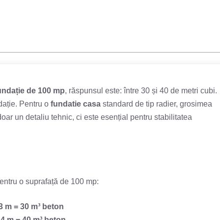
 fundație de 100 mp
, răspunsul este: între 30 și 40 de metri cubi.
dație. Pentru o
fundatie casa
standard de tip radier, grosimea
oar un detaliu tehnic, ci este esențial pentru stabilitatea
entru o suprafață de 100 mp:
3 m = 30 m³ beton
,4 m = 40 m³ beton