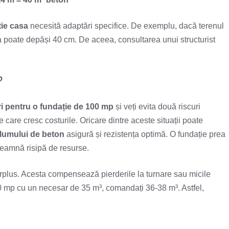
tie casa
necesită adaptări specifice. De exemplu, dacă terenul
a poate depăși 40 cm. De aceea, consultarea unui structurist
?
ri pentru o fundație de 100 mp
și veți evita două riscuri
care cresc costurile. Oricare dintre aceste situații poate
olumului de beton
asigură și rezistența optimă. O fundație prea
seamnă risipă de resurse.
plus. Acesta compensează pierderile la turnare sau micile
 mp cu un necesar de 35 m³, comandați 36-38 m³. Astfel,