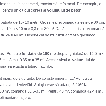
dimensiuni în centimetri, transformă-le în metri. De exemplu, o
al pentru un
calcul corect al volumului de beton
.
pătrată de 10×10 metri. Grosimea recomandată este de 30 cm.
ula: 10 m × 10 m × 0,3 m = 30 m³. Dacă structuristul recomandă
ție
va fi 40 m³. Observi cât de mult influențează grosimea
ași. Pentru o
fundatie de 100 mp
dreptunghiulară de 12,5 m x
,5 m × 8 m × 0,35 m = 35 m³. Acest
calcul al volumului de
rarea exactă a tuturor laturilor.
mit marja de siguranță. De ce este importantă? Pentru că
 poate avea denivelări. Soluția este să adaugi 5-10% la
 30 m³, comandă 31,5-33 m³. Pentru 40 m³, comandă 42-44 m³.
suplimentare majore.