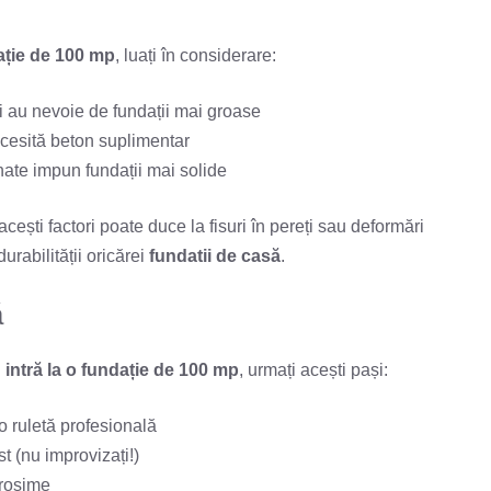
dație de 100 mp
, luați în considerare:
vi au nevoie de fundații mai groase
ecesită beton suplimentar
nate impun fundații mai solide
cești factori poate duce la fisuri în pereți sau deformări
urabilității oricărei
fundatii de casă
.
ă
 intră la o fundație de 100 mp
, urmați acești pași:
o ruletă profesională
t (nu improvizați!)
Grosime