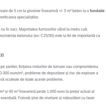
 eroare de 5 cm la grosime înseamnă +/- 5 m³ beton la o
fundatie
rificarea specialiștilor.
u în saci. Majoritatea furnizorilor vând la metru cub.
 rezistența betonului (ex: C25/30) este la fel de importantă ca
te
pe șantier, forțarea rosturilor de turnare sau compromiterea
00-300 euro/m³, probleme de depozitare și risc de expirare a
vă scutește de toate aceste probleme.
m³ și 40 m³ înseamnă peste 1.000 euro la prețul actual al
sențială. Folosiți șine de nivelare și măsurători cu laser