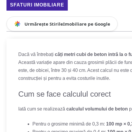
SFATURI IMOBILIARE
Urmărește StirileImobiliare pe Google
Dacă vă întrebați
câți metri cubi de beton intră la o
Această variație apare din cauza grosimii plăcii de fun
este, de obicei, între 30 și 40 cm. Acest calcul nu este d
construcției și pentru a evita costurile inutile.
Cum se face calculul corect
Iată cum se realizează
calculul volumului de beton
p
Pentru o grosime minimă de 0,3 m:
100 mp × 0,
Pentru o grosime maximă de 0,4 m:
100 mp × 0