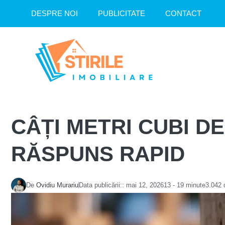
Sari
DESPRE NOI
PUBLICITATE
CONTACT
la
conținut
CÂȚI METRI CUBI DE
RĂSPUNS RAPID
De
Ovidiu Murariu
Data publicării::
mai 12, 2026
13 - 19 minute
3.042 