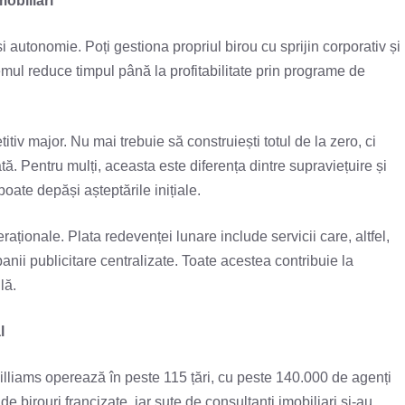
mobiliari
și autonomie. Poți gestiona propriul birou cu sprijin corporativ și
emul reduce timpul până la profitabilitate prin programe de
tiv major. Nu mai trebuie să construiești totul de la zero, ci
ă. Pentru mulți, aceasta este diferența dintre supraviețuire și
poate depăși așteptările inițiale.
aționale. Plata redevenței lunare include servicii care, altfel,
anii publicitare centralizate. Toate acestea contribuie la
lă.
l
lliams operează în peste 115 țări, cu peste 140.000 de agenți
birouri francizate, iar sute de consultanți imobiliari și-au