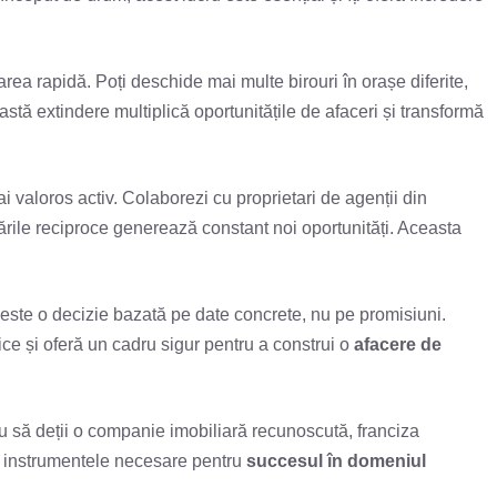
rea rapidă. Poți deschide mai multe birouri în orașe diferite,
stă extindere multiplică oportunitățile de afaceri și transformă
ai valoros activ. Colaborezi cu proprietari de agenții din
rile reciproce generează constant noi oportunități. Aceasta
 este o decizie bazată pe date concrete, nu pe promisiuni.
ice și oferă un cadru sigur pentru a construi o
afacere de
u să deții o companie imobiliară recunoscută, franciza
te instrumentele necesare pentru
succesul în domeniul