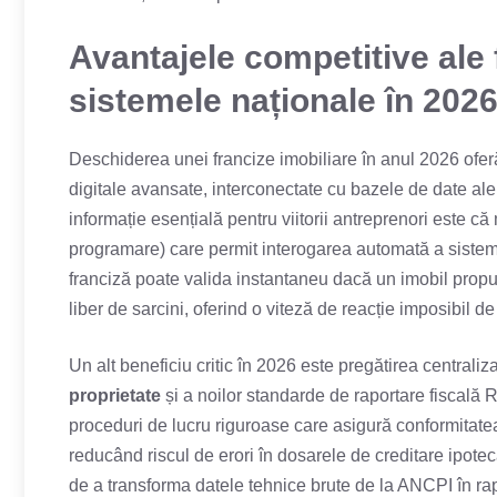
Avantajele competitive ale 
sistemele naționale în 202
Deschiderea unei francize imobiliare în anul 2026 ofer
digitale avansate, interconectate cu bazele de date al
informație esențială pentru viitorii antreprenori este că
programare) care permit interogarea automată a sistemu
franciză poate valida instantaneu dacă un imobil propus
liber de sarcini, oferind o viteză de reacție imposibil 
Un alt beneficiu critic în 2026 este pregătirea centraliz
proprietate
și a noilor standarde de raportare fiscală 
proceduri de lucru riguroase care asigură conformitatea f
reducând riscul de erori în dosarele de creditare ipote
de a transforma datele tehnice brute de la ANCPI în rapo