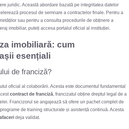
dere juridic. Această abordare bazată pe integritatea datelor
elerează procesul de semnare a contractelor finale. Pentru a
rietăților sau pentru a consulta procedurile de obținere a
aj imobiliar, puteți accesa portalul oficial al instituției.
iza imobiliară: cum
șii esențiali
ui de franciză?
ul oficial al colaborării. Acesta este documentul fundamental
 acest
contract de franciză
, francizatul obține dreptul legal de a
ețelei. Francizorul se angajează să ofere un pachet complet de
programe de training structurate și asistență continuă. Acesta
afaceri
deja validat.