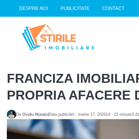
Sari
DESPRE NOI
PUBLICITATE
CONTACT
la
conținut
FRANCIZA IMOBILIA
PROPRIA AFACERE D
De
Ovidiu Murariu
Data publicării::
martie 17, 2026
14 - 22 minute
3.41