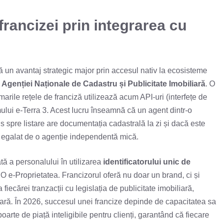
francizei prin integrarea cu
6
ă un avantaj strategic major prin accesul nativ la ecosisteme
e
Agenției Naționale de Cadastru și Publicitate Imobiliară
. O
 marile rețele de franciză utilizează acum API-uri (interfețe de
lui e-Terra 3. Acest lucru înseamnă că un agent dintr-o
 spre listare are documentația cadastrală la zi și dacă este
de egalat de o agenție independentă mică.
ată a personalului în utilizarea
identificatorului unic de
RO e-Proprietatea. Francizorul oferă nu doar un brand, ci și
iecărei tranzacții cu legislația de publicitate imobiliară,
cară. În 2026, succesul unei francize depinde de capacitatea sa
arte de piață inteligibile pentru clienți, garantând că fiecare