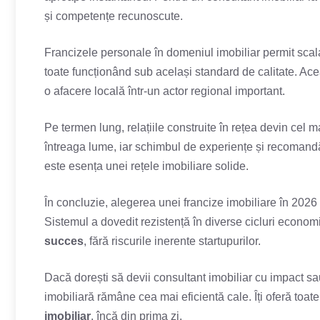
și competențe recunoscute.
Francizele personale în domeniul imobiliar permit scala
toate funcționând sub același standard de calitate. Acea
o afacere locală într-un actor regional important.
Pe termen lung, relațiile construite în rețea devin cel m
întreaga lume, iar schimbul de experiențe și recomandă
este esența unei rețele imobiliare solide.
În concluzie, alegerea unei francize imobiliare în 2026
Sistemul a dovedit rezistență în diverse cicluri econom
succes
, fără riscurile inerente startupurilor.
Dacă dorești să devii consultant imobiliar cu impact sa
imobiliară rămâne cea mai eficientă cale. Îți oferă toa
imobiliar
, încă din prima zi.