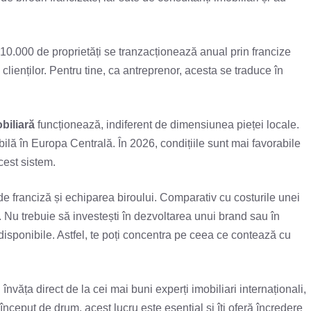
0.000 de proprietăți se tranzacționează anual prin francize
lienților. Pentru tine, ca antreprenor, acesta se traduce în
biliară
funcționează, indiferent de dimensiunea pieței locale.
lă în Europa Centrală. În 2026, condițiile sunt mai favorabile
acest sistem.
e de franciză și echiparea biroului. Comparativ cu costurile unei
Nu trebuie să investești în dezvoltarea unui brand sau în
isponibile. Astfel, te poți concentra pe ceea ce contează cu
nvăța direct de la cei mai buni experți imobiliari internaționali,
nceput de drum, acest lucru este esențial și îți oferă încredere