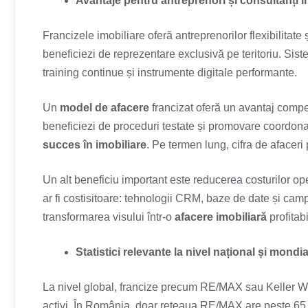
Avantaje pentru antreprenori și consultanți i
Francizele imobiliare oferă antreprenorilor flexibilitate 
beneficiezi de reprezentare exclusivă pe teritoriu. Sist
training continue și instrumente digitale performante.
Un
model de afacere
francizat oferă un avantaj competi
beneficiezi de proceduri testate și promovare coordonat
succes în imobiliare
. Pe termen lung, cifra de afaceri 
Un alt beneficiu important este reducerea costurilor oper
ar fi costisitoare: tehnologii CRM, baze de date și camp
transformarea visului într-o
afacere imobiliară
profitabi
Statistici relevante la nivel național și mondia
La nivel global, francize precum RE/MAX sau Keller Wi
activi. În România, doar rețeaua RE/MAX are peste 65 de 