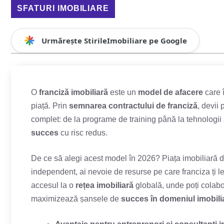
SFATURI IMOBILIARE
Urmărește StirileImobiliare pe Google
O
franciză imobiliară
este un
model de afacere
care 
piață. Prin
semnarea contractului de franciză
, devii 
complet: de la programe de training până la tehnologii 
succes
cu risc redus.
De ce să alegi acest model în 2026? Piața imobiliară 
independent, ai nevoie de resurse pe care franciza ți l
accesul la o
rețea imobiliară
globală, unde poți colabor
maximizează șansele de
succes în domeniul imobili