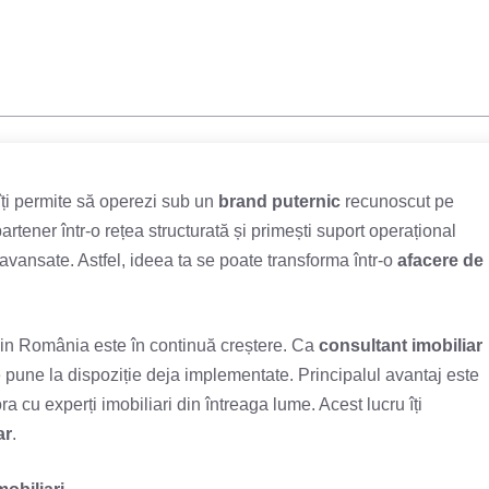
îți permite să operezi sub un
brand puternic
recunoscut pe
partener într-o rețea structurată și primești suport operațional
avansate. Astfel, ideea ta se poate transforma într-o
afacere de
din România este în continuă creștere. Ca
consultant imobiliar
e pune la dispoziție deja implementate. Principalul avantaj este
a cu experți imobiliari din întreaga lume. Acest lucru îți
ar
.