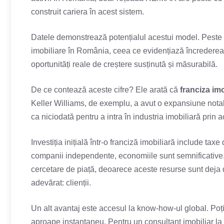
construit cariera în acest sistem.
Datele demonstrează potențialul acestui model. Peste 1
imobiliare în România, ceea ce evidențiază încrederea c
oportunități reale de creștere susținută și măsurabilă.
De ce contează aceste cifre? Ele arată că
franciza imo
Keller Williams, de exemplu, a avut o expansiune notabi
ca niciodată pentru a intra în industria imobiliară prin 
Investiția inițială într-o franciză imobiliară include tax
companii independente, economiile sunt semnificative. 
cercetare de piață, deoarece aceste resurse sunt deja d
adevărat: clienții.
Un alt avantaj este accesul la know-how-ul global. Poți î
aproape instantaneu. Pentru un consultant imobiliar la î