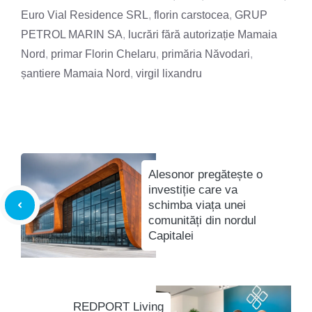
Euro Vial Residence SRL
,
florin carstocea
,
GRUP
PETROL MARIN SA
,
lucrări fără autorizație Mamaia
Nord
,
primar Florin Chelaru
,
primăria Năvodari
,
șantiere Mamaia Nord
,
virgil lixandru
Alesonor pregătește o
investiție care va
schimba viața unei
comunități din nordul
Capitalei
REDPORT Living