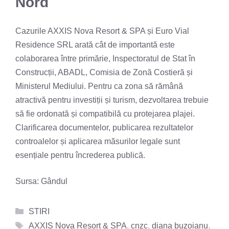
Nord
Cazurile AXXIS Nova Resort & SPA și Euro Vial
Residence SRL arată cât de importantă este
colaborarea între primărie, Inspectoratul de Stat în
Construcții, ABADL, Comisia de Zonă Costieră și
Ministerul Mediului. Pentru ca zona să rămână
atractivă pentru investiții și turism, dezvoltarea trebuie
să fie ordonată și compatibilă cu protejarea plajei.
Clarificarea documentelor, publicarea rezultatelor
controalelor și aplicarea măsurilor legale sunt
esențiale pentru încrederea publică.
Sursa:
Gândul
Categorii
STIRI
Etichete
AXXIS Nova Resort & SPA
,
cnzc
,
diana buzoianu
,