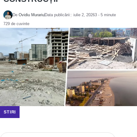
De
Ovidiu Murariu
Data publicării::
iulie 2, 2026
3 - 5 minute
729 de cuvinte
STIRI