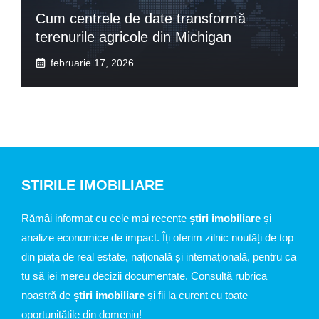
Cum centrele de date transformă
terenurile agricole din Michigan
februarie 17, 2026
STIRILE IMOBILIARE
Rămâi informat cu cele mai recente
știri imobiliare
și
analize economice de impact. Îți oferim zilnic noutăți de top
din piața de real estate, națională și internațională, pentru ca
tu să iei mereu decizii documentate. Consultă rubrica
noastră de
știri imobiliare
și fii la curent cu toate
oportunitățile din domeniu!