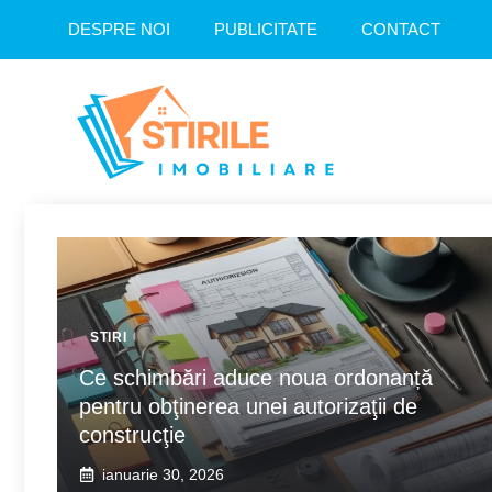
Sari
DESPRE NOI
PUBLICITATE
CONTACT
la
conținut
STIRI
Ce schimbări aduce noua ordonanță
pentru obţinerea unei autorizaţii de
construcţie
ianuarie 30, 2026