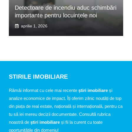
Detectoare de incendiu aduc schimbări
importante pentru locuințele noi
aprilie 1, 2026
STIRILE IMOBILIARE
Rămâi informat cu cele mai recente
știri imobiliare
și
analize economice de impact. Îți oferim zilnic noutăți de top
din piața de real estate, națională și internațională, pentru ca
tu să iei mereu decizii documentate. Consultă rubrica
noastră de
știri imobiliare
și fii la curent cu toate
oportunitățile din domeniu!