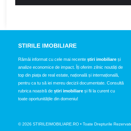
STIRILE IMOBILIARE
Rămâi informat cu cele mai recente
știri imobiliare
și
analize economice de impact. Îți oferim zilnic noutăți de
top din piața de real estate, națională și internațională,
pentru ca tu să iei mereu decizii documentate. Consultă
rubrica noastră de
știri imobiliare
și fii la curent cu
toate oportunitățile din domeniu!
© 2026 STIRILEIMOBILIARE.RO • Toate Drepturile Rezervat