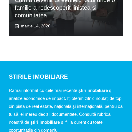
familie a redescoperit liniștea și
comunitatea
martie 14, 2026
STIRILE IMOBILIARE
Rămâi informat cu cele mai recente
știri imobiliare
și
analize economice de impact. Îți oferim zilnic noutăți de top
din piața de real estate, națională și internațională, pentru ca
tu să iei mereu decizii documentate. Consultă rubrica
noastră de
știri imobiliare
și fii la curent cu toate
oportunitățile din domeniu!