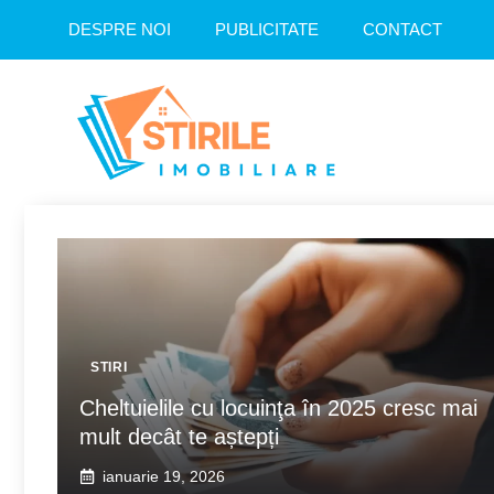
Sari
DESPRE NOI
PUBLICITATE
CONTACT
la
conținut
STIRI
Cheltuielile cu locuinţa în 2025 cresc mai
mult decât te aștepți
ianuarie 19, 2026