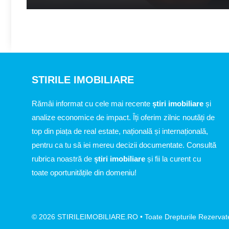
STIRILE IMOBILIARE
Rămâi informat cu cele mai recente
știri imobiliare
și
analize economice de impact. Îți oferim zilnic noutăți de
top din piața de real estate, națională și internațională,
pentru ca tu să iei mereu decizii documentate. Consultă
rubrica noastră de
știri imobiliare
și fii la curent cu
toate oportunitățile din domeniu!
© 2026 STIRILEIMOBILIARE.RO • Toate Drepturile Rezervat