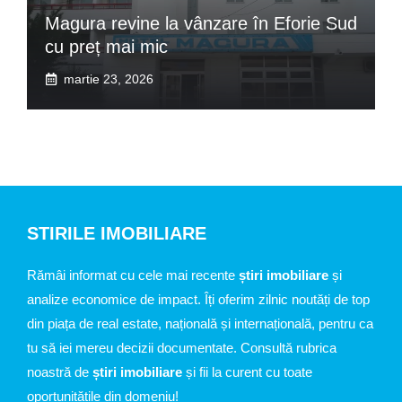
Magura revine la vânzare în Eforie Sud
cu preț mai mic
martie 23, 2026
STIRILE IMOBILIARE
Rămâi informat cu cele mai recente
știri imobiliare
și
analize economice de impact. Îți oferim zilnic noutăți de top
din piața de real estate, națională și internațională, pentru ca
tu să iei mereu decizii documentate. Consultă rubrica
noastră de
știri imobiliare
și fii la curent cu toate
oportunitățile din domeniu!