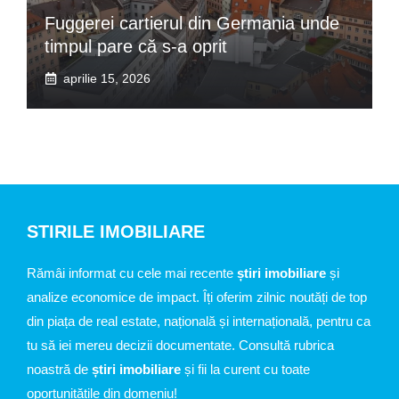
Fuggerei cartierul din Germania unde
timpul pare că s-a oprit
aprilie 15, 2026
STIRILE IMOBILIARE
Rămâi informat cu cele mai recente
știri imobiliare
și
analize economice de impact. Îți oferim zilnic noutăți de top
din piața de real estate, națională și internațională, pentru ca
tu să iei mereu decizii documentate. Consultă rubrica
noastră de
știri imobiliare
și fii la curent cu toate
oportunitățile din domeniu!