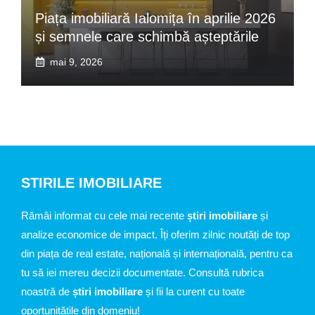
Piața imobiliară Ialomița în aprilie 2026
și semnele care schimbă așteptările
mai 9, 2026
STIRILE IMOBILIARE
Rămâi informat cu cele mai recente
știri imobiliare
și
analize economice de impact. Îți oferim zilnic noutăți de top
din piața de real estate, națională și internațională, pentru ca
tu să iei mereu decizii documentate. Consultă rubrica
noastră de
știri imobiliare
și fii la curent cu toate
oportunitățile din domeniu!