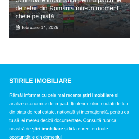
de retail din România într-un moment
cheie pe piaţă
februarie 14, 2026
STIRILE IMOBILIARE
Rămâi informat cu cele mai recente
știri imobiliare
și
analize economice de impact. Îți oferim zilnic noutăți de top
din piața de real estate, națională și internațională, pentru ca
tu să iei mereu decizii documentate. Consultă rubrica
noastră de
știri imobiliare
și fii la curent cu toate
oportunitățile din domeniu!