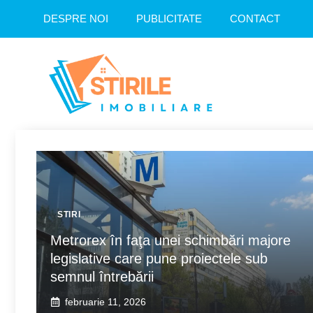
Sari
DESPRE NOI
PUBLICITATE
CONTACT
la
conținut
STIRI
Metrorex în faţa unei schimbări majore
legislative care pune proiectele sub
semnul întrebării
februarie 11, 2026