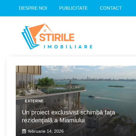
Sari
DESPRE NOI
PUBLICITATE
CONTACT
la
conținut
EXTERNE
Un proiect exclusivist schimbă faţa
rezidenţială a Miamiului
februarie 14, 2026