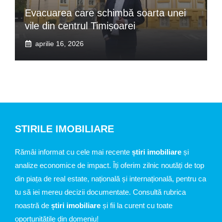
Evacuarea care schimbă soarta unei
vile din centrul Timișoarei
aprilie 16, 2026
STIRILE IMOBILIARE
Rămâi informat cu cele mai recente
știri imobiliare
și
analize economice de impact. Îți oferim zilnic noutăți de top
din piața de real estate, națională și internațională, pentru ca
tu să iei mereu decizii documentate. Consultă rubrica
noastră de
știri imobiliare
și fii la curent cu toate
oportunitățile din domeniu!