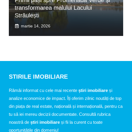
transformarea malului Lacului
Străulești
martie 14, 2026
STIRILE IMOBILIARE
Rămâi informat cu cele mai recente
știri imobiliare
și
analize economice de impact. Îți oferim zilnic noutăți de top
din piața de real estate, națională și internațională, pentru ca
tu să iei mereu decizii documentate. Consultă rubrica
noastră de
știri imobiliare
și fii la curent cu toate
oportunitățile din domeniu!