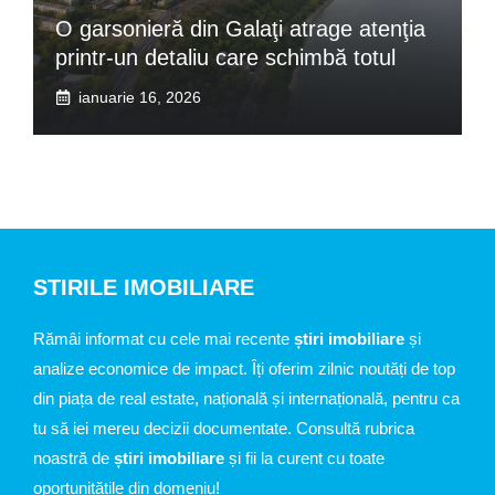
O garsonieră din Galaţi atrage atenţia
printr-un detaliu care schimbă totul
ianuarie 16, 2026
STIRILE IMOBILIARE
Rămâi informat cu cele mai recente
știri imobiliare
și
analize economice de impact. Îți oferim zilnic noutăți de top
din piața de real estate, națională și internațională, pentru ca
tu să iei mereu decizii documentate. Consultă rubrica
noastră de
știri imobiliare
și fii la curent cu toate
oportunitățile din domeniu!