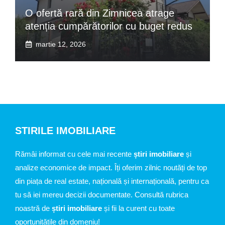
O ofertă rară din Zimnicea atrage
atenția cumpărătorilor cu buget redus
martie 12, 2026
STIRILE IMOBILIARE
Rămâi informat cu cele mai recente
știri imobiliare
și
analize economice de impact. Îți oferim zilnic noutăți de top
din piața de real estate, națională și internațională, pentru ca
tu să iei mereu decizii documentate. Consultă rubrica
noastră de
știri imobiliare
și fii la curent cu toate
oportunitățile din domeniu!