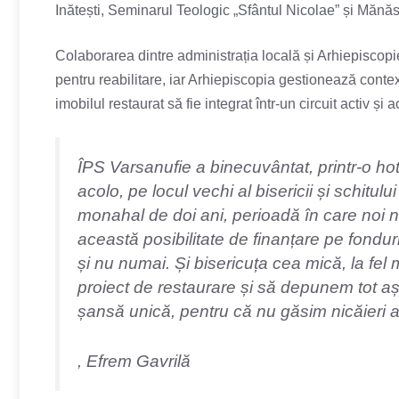
Inătești, Seminarul Teologic „Sfântul Nicolae” și Mănăst
Colaborarea dintre administrația locală și Arhiepiscopi
pentru reabilitare, iar Arhiepiscopia gestionează contex
imobilul restaurat să fie integrat într-un circuit activ și a
ÎPS Varsanufie a binecuvântat, printr-o hot
acolo, pe locul vechi al bisericii și schitu
monahal de doi ani, perioadă în care noi n
această posibilitate de finanțare pe fondu
și nu numai. Și bisericuța cea mică, la fel
proiect de restaurare și să depunem tot a
șansă unică, pentru că nu găsim nicăieri 
, Efrem Gavrilă