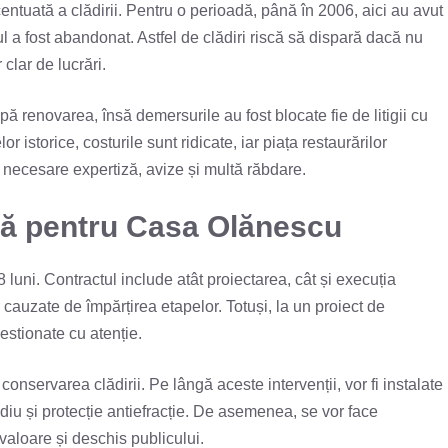
entuată a clădirii. Pentru o perioadă, până în 2006, aici au avut
ilul a fost abandonat. Astfel de clădiri riscă să dispară dacă nu
clar de lucrări.
pă renovarea, însă demersurile au fost blocate fie de litigii cu
r istorice, costurile sunt ridicate, iar piața restaurărilor
nt necesare expertiză, avize și multă răbdare.
tă pentru Casa Olănescu
8 luni. Contractul include atât proiectarea, cât și execuția
or cauzate de împărțirea etapelor. Totuși, la un proiect de
estionate cu atenție.
onservarea clădirii. Pe lângă aceste intervenții, vor fi instalate
iu și protecție antiefracție. De asemenea, se vor face
 valoare și deschis publicului.