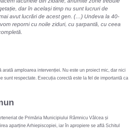
refacem lacunele din zidărie, anumite zone trebuie
etație, dar în același timp nu sunt lucruri de
 mai avut lucrări de acest gen. (…) Undeva la 40-
i vom reporni cu noile ziduri, cu șarpantă, cu ceea
completă.
 arată amploarea intervenției. Nu este un proiect mic, dar nici
e sunt respectate. Execuția corectă este la fel de importantă ca
omun
rteneriat de Primăria Municipiului Râmnicu Vâlcea și
ea aparține Arhiepiscopiei, iar în apropiere se află Schitul