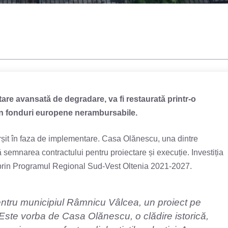
tare avansată de degradare, va fi restaurată printr-o
 din fonduri europene nerambursabile.
ârșit în faza de implementare. Casa Olănescu, una dintre
ă semnarea contractului pentru proiectare și execuție. Investiția
ă prin Programul Regional Sud-Vest Oltenia 2021-2027.
ntru municipiul Râmnicu Vâlcea, un proiect pe
i. Este vorba de Casa Olănescu, o clădire istorică,