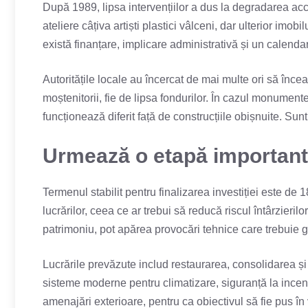
După 1989, lipsa intervențiilor a dus la degradarea acc
ateliere câțiva artiști plastici vâlceni, dar ulterior imob
există finanțare, implicare administrativă și un calendar 
Autoritățile locale au încercat de mai multe ori să încea
moștenitorii, fie de lipsa fondurilor. În cazul monumentelo
funcționează diferit față de construcțiile obișnuite. Su
Urmează o etapă importan
Termenul stabilit pentru finalizarea investiției este de 1
lucrărilor, ceea ce ar trebui să reducă riscul întârzieril
patrimoniu, pot apărea provocări tehnice care trebuie g
Lucrările prevăzute includ restaurarea, consolidarea și c
sisteme moderne pentru climatizare, siguranță la incend
amenajări exterioare, pentru ca obiectivul să fie pus în