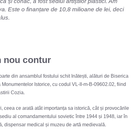
ca și conac, a fost sediul artiștilor plastici. Am
a. Este o finanțare de 10,8 milioane de lei, deci
lus.
n nou contur
arte din ansamblul fostului schit Inătești, alături de Biserica
a Monumentelor Istorice, cu codul VL-II-m-B-09602.02, fiind
tirii Cozia.
, ceea ce arată atât importanța sa istorică, cât și provocările
, sediu al comandamentului sovietic între 1944 și 1948, iar în
ă, dispensar medical și muzeu de artă medievală.