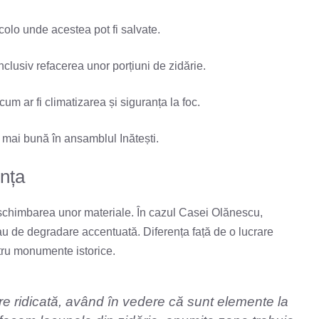
colo unde acestea pot fi salvate.
clusiv refacerea unor porțiuni de zidărie.
um ar fi climatizarea și siguranța la foc.
 mai bună în ansamblul Inătești.
ența
schimbarea unor materiale. În cazul Casei Olănescu,
sau de degradare accentuată. Diferența față de o lucrare
ntru monumente istorice.
re ridicată, având în vedere că sunt elemente la