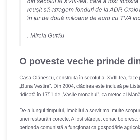
din secolul al XVIII-lea, care a fost folosită 
reușit să atragem fonduri de la ADR Craiov
în jur de două milioane de euro cu TVA inc
, Mircia Gutău
O poveste veche prinde di
Casa Olănescu, construită în secolul al XVIII-lea, face p
„Buna Vestire”. Din 2004, clădirea este inclusă pe List
ridicată în 1751 de „Vasile monahul”, ca metoc al Mănăs
De-a lungul timpului, imobilul a servit mai multe scopuri
unei restaurări corecte. A fost stăreție, conac boieresc
perioada comunistă a funcționat ca gospodărie agricol