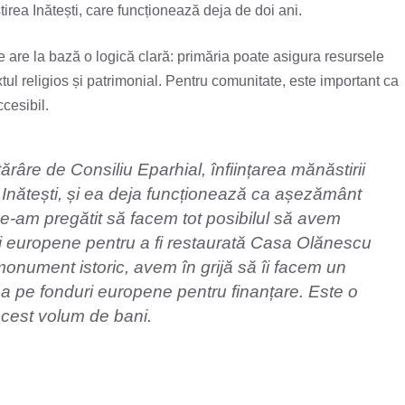
irea Inătești, care funcționează deja de doi ani.
e are la bază o logică clară: primăria poate asigura resursele
tul religios și patrimonial. Pentru comunitate, este important ca
ccesibil.
ărâre de Consiliu Eparhial, înființarea mănăstirii
lui Inătești, și ea deja funcționează ca așezământ
e-am pregătit să facem tot posibilul să avem
ri europene pentru a fi restaurată Casa Olănescu
 monument istoric, avem în grijă să îi facem un
șa pe fonduri europene pentru finanțare. Este o
acest volum de bani.