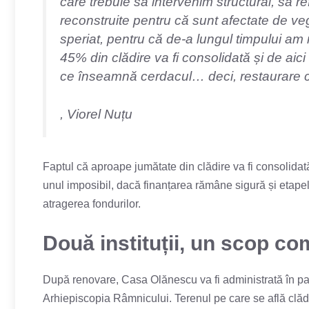
care trebuie să intervenim structural, să 
reconstruite pentru că sunt afectate de veg
speriat, pentru că de-a lungul timpului am
45% din clădire va fi consolidată și de aic
ce înseamnă cerdacul… deci, restaurare 
, Viorel Nuțu
Faptul că aproape jumătate din clădire va fi consolidată
unul imposibil, dacă finanțarea rămâne sigură și etapel
atragerea fondurilor.
Două instituții, un scop c
După renovare, Casa Olănescu va fi administrată în pa
Arhiepiscopia Râmnicului. Terenul pe care se află clădir