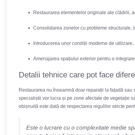
Restaurarea elementelor originale ale clădirii, a
Consolidarea zonelor cu probleme structurale, in
Introducerea unor condiții moderne de utilizare, c
Amenajarea spațiului exterior pentru o integrare
Detalii tehnice care pot face difer
Restaurarea nu înseamnă doar reparații la fațadă sau 
specialiștii vor lucra și pe zone afectate de vegetație 
obișnuită este dată de respectarea regulilor stricte pe
Este o lucrare cu o complexitate medie sp