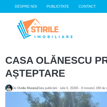
Sari
DESPRE NOI
PUBLICITATE
CONTACT
la
conținut
CASA OLĂNESCU PRI
AȘTEPTARE
De
Ovidiu Murariu
Data publicării::
iulie 6, 2026
5 - 8 minute
1.189 de 