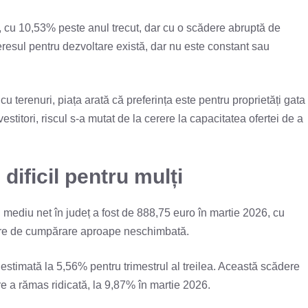
2, cu 10,53% peste anul trecut, dar cu o scădere abruptă de
resul pentru dezvoltare există, dar nu este constant sau
u terenuri, piața arată că preferința este pentru proprietăți gata
vestitori, riscul s-a mutat de la cerere la capacitatea ofertei de a
dificil pentru mulți
mediu net în județ a fost de 888,75 euro în martie 2026, cu
tere de cumpărare aproape neschimbată.
estimată la 5,56% pentru trimestrul al treilea. Această scădere
re a rămas ridicată, la 9,87% în martie 2026.