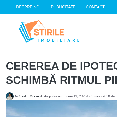
Sari
DESPRE NOI
PUBLICITATE
CONTACT
la
conținut
CEREREA DE IPOTEC
SCHIMBĂ RITMUL PI
De
Ovidiu Murariu
Data publicării::
iunie 11, 2026
4 - 5 minute
858 de 