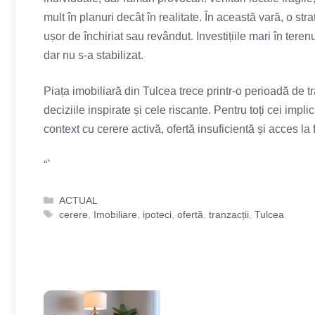
mult în planuri decât în realitate. În această vară, o s
ușor de închiriat sau revândut. Investițiile mari în tere
dar nu s-a stabilizat.
Piața imobiliară din Tulcea trece printr-o perioadă de tr
deciziile inspirate și cele riscante. Pentru toți cei imp
context cu cerere activă, ofertă insuficientă și acces l
“`
Categorii
ACTUAL
Etichete
cerere
,
Imobiliare
,
ipoteci
,
ofertă
,
tranzacții
,
Tulcea