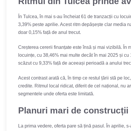
Ritmul din Tulcea prinde ava
În Tulcea, în mai s-au încheiat 61 de tranzacții cu loc
3,39% peste aprilie. Acest ritm depășește clar media na
doar 0,15% față de anul trecut.
Creșterea cererii finanțate este însă și mai vizibilă. În
locuințe, cu 38,46% mai multe decât în mai 2025 și cu 1
scăzut cu 9,33% față de aceeași perioadă a anului trec
Acest contrast arată că, în timp ce restul țării stă pe l
credite. Ritmul local ridicat, diferit de cel național, nu
segmentele unde oferta este limitată.
Planuri mari de construcții d
La prima vedere, oferta pare să țină pasul. În aprilie, s