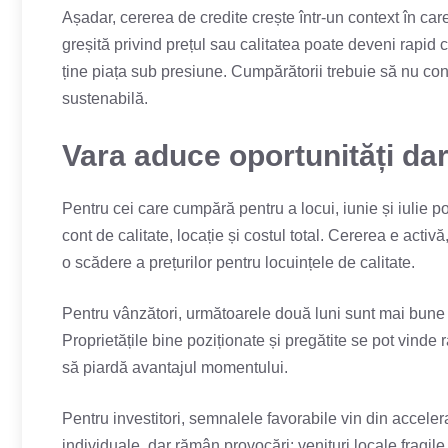
Așadar, cererea de credite crește într-un context în care 
greșită privind prețul sau calitatea poate deveni rapid co
ține piața sub presiune. Cumpărătorii trebuie să nu conf
sustenabilă.
Vara aduce oportunități dar
Pentru cei care cumpără pentru a locui, iunie și iulie pot
cont de calitate, locație și costul total. Cererea e activ
o scădere a prețurilor pentru locuințele de calitate.
Pentru vânzători, următoarele două luni sunt mai bune d
Proprietățile bine poziționate și pregătite se pot vinde 
să piardă avantajul momentului.
Pentru investitori, semnalele favorabile vin din accelera
individuale, dar rămân provocări: venituri locale fragile