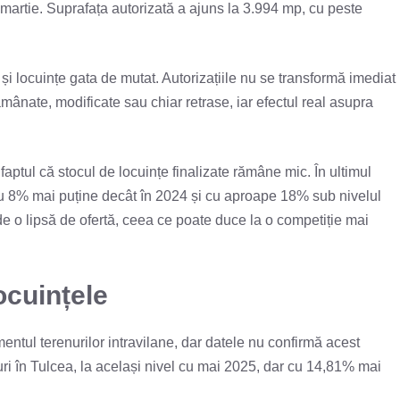
martie. Suprafața autorizată a ajuns la 3.994 mp, cu peste
u și locuințe gata de mutat. Autorizațiile nu se transformă imediat
mânate, modificate sau chiar retrase, iar efectul real asupra
 faptul că stocul de locuințe finalizate rămâne mic. În ultimul
 cu 8% mai puține decât în 2024 și cu aproape 18% sub nivelul
 de o lipsă de ofertă, ceea ce poate duce la o competiție mai
ocuințele
ntul terenurilor intravilane, dar datele nu confirmă acest
enuri în Tulcea, la același nivel cu mai 2025, dar cu 14,81% mai