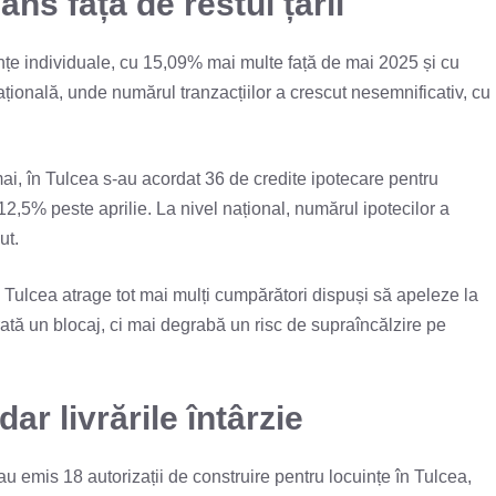
ns față de restul țării
uințe individuale, cu 15,09% mai multe față de mai 2025 și cu
țională, unde numărul tranzacțiilor a crescut nesemnificativ, cu
 mai, în Tulcea s-au acordat 36 de credite ipotecare pentru
2,5% peste aprilie. La nivel național, numărul ipotecilor a
ut.
oc, Tulcea atrage tot mai mulți cumpărători dispuși să apeleze la
 arată un blocaj, ci mai degrabă un risc de supraîncălzire pe
ar livrările întârzie
-au emis 18 autorizații de construire pentru locuințe în Tulcea,