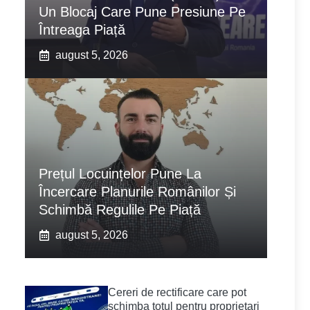
Un Blocaj Care Pune Presiune Pe
Întreaga Piață
august 5, 2026
Prețul Locuințelor Pune La
Încercare Planurile Românilor Și
Schimbă Regulile Pe Piață
august 5, 2026
Cereri de rectificare care pot
schimba totul pentru proprietari