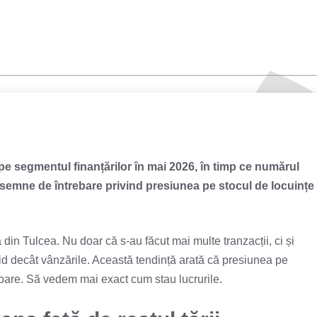
 pe segmentul finanțărilor în mai 2026, în timp ce numărul
că semne de întrebare privind presiunea pe stocul de locuințe
din Tulcea. Nu doar că s-au făcut mai multe tranzacții, ci și
id decât vânzările. Această tendință arată că presiunea pe
toare. Să vedem mai exact cum stau lucrurile.