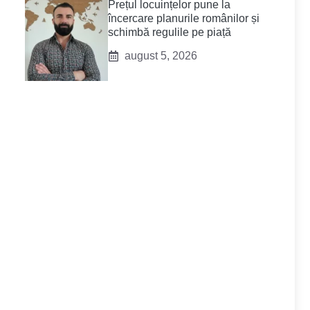
Prețul locuințelor pune la
încercare planurile românilor și
schimbă regulile pe piață
august 5, 2026