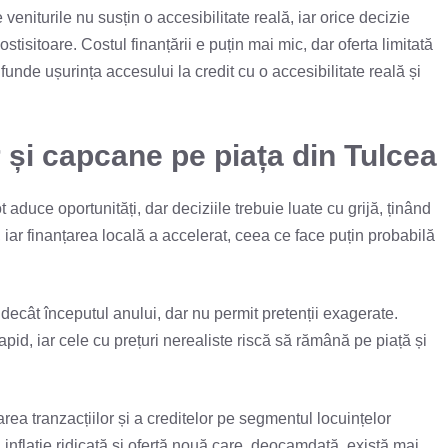
veniturile nu susțin o accesibilitate reală, iar orice decizie
stisitoare. Costul finanțării e puțin mai mic, dar oferta limitată
unde ușurința accesului la credit cu o accesibilitate reală și
 și capcane pe piața din Tulcea
 aduce oportunități, dar deciziile trebuie luate cu grijă, ținând
ă, iar finanțarea locală a accelerat, ceea ce face puțin probabilă
ecât începutul anului, dar nu permit pretenții exagerate.
rapid, iar cele cu prețuri nerealiste riscă să rămână pe piață și
rea tranzacțiilor și a creditelor pe segmentul locuințelor
, inflație ridicată și ofertă nouă care, deocamdată, există mai