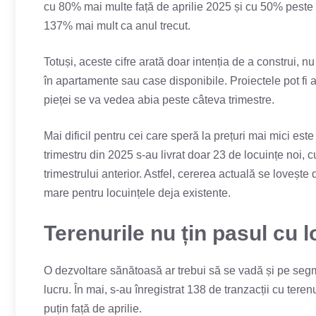
cu 80% mai multe față de aprilie 2025 și cu 50% peste 
137% mai mult ca anul trecut.
Totuși, aceste cifre arată doar intenția de a construi, n
în apartamente sau case disponibile. Proiectele pot fi a
pieței se va vedea abia peste câteva trimestre.
Mai dificil pentru cei care speră la prețuri mai mici este
trimestru din 2025 s-au livrat doar 23 de locuințe noi,
trimestrului anterior. Astfel, cererea actuală se lovește
mare pentru locuințele deja existente.
Terenurile nu țin pasul cu l
O dezvoltare sănătoasă ar trebui să se vadă și pe segme
lucru. În mai, s-au înregistrat 138 de tranzacții cu ter
puțin față de aprilie.