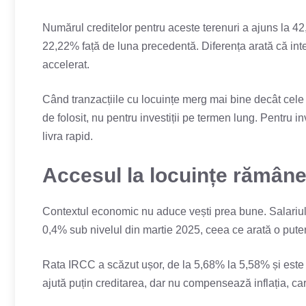
Numărul creditelor pentru aceste terenuri a ajuns la 4
22,22% față de luna precedentă. Diferența arată că inte
accelerat.
Când tranzacțiile cu locuințe merg mai bine decât cele c
de folosit, nu pentru investiții pe termen lung. Pentru in
livra rapid.
Accesul la locuințe rămâne 
Contextul economic nu aduce vești prea bune. Salariul 
0,4% sub nivelul din martie 2025, ceea ce arată o pu
Rata IRCC a scăzut ușor, de la 5,68% la 5,58% și este 
ajută puțin creditarea, dar nu compensează inflația, ca