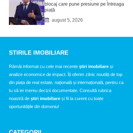
blocaj care pune presiune pe întreaga
piață
august 5, 2026
STIRILE IMOBILIARE
Rămâi informat cu cele mai recente
știri imobiliare
și
analize economice de impact. Îți oferim zilnic noutăți de top
din piața de real estate, națională și internațională, pentru ca
tu să iei mereu decizii documentate. Consultă rubrica
noastră de
știri imobiliare
și fii la curent cu toate
oportunitățile din domeniu!
CATEGORII