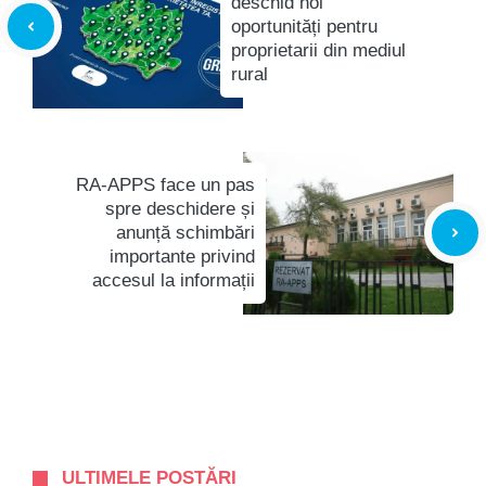
deschid noi
oportunități pentru
proprietarii din mediul
rural
RA-APPS face un pas
spre deschidere și
anunță schimbări
importante privind
accesul la informații
ULTIMELE POSTĂRI