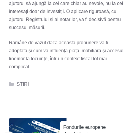
ajutorul să ajungă la cei care chiar au nevoie, nu la cei
interesați doar de investiții. O aplicare riguroasă, cu
ajutorul Registrului și al notarilor, va fi decisivă pentru
succesul măsurii.
Rămâne de văzut dacă această propunere va fi
adoptată și cum va influența piața imobiliară și accesul
tinerilor la locuințe, într-un context fiscal tot mai
complicat.
Categorii
STIRI
Fondurile europene