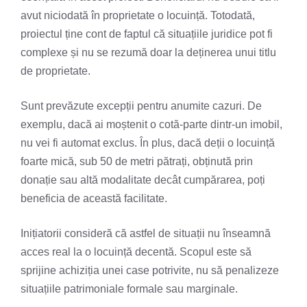
avut niciodată în proprietate o locuință. Totodată,
proiectul ține cont de faptul că situațiile juridice pot fi
complexe și nu se rezumă doar la deținerea unui titlu
de proprietate.
Sunt prevăzute excepții pentru anumite cazuri. De
exemplu, dacă ai moștenit o cotă-parte dintr-un imobil,
nu vei fi automat exclus. În plus, dacă deții o locuință
foarte mică, sub 50 de metri pătrați, obținută prin
donație sau altă modalitate decât cumpărarea, poți
beneficia de această facilitate.
Inițiatorii consideră că astfel de situații nu înseamnă
acces real la o locuință decentă. Scopul este să
sprijine achiziția unei case potrivite, nu să penalizeze
situațiile patrimoniale formale sau marginale.