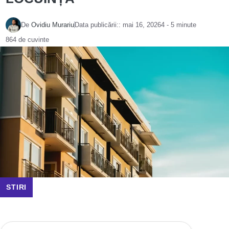
De
Ovidiu Murariu
Data publicării::
mai 16, 2026
4 - 5 minute
864 de cuvinte
STIRI