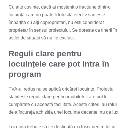
Cu alte cuvinte, dacă ai moștenit o fracțiune dintr-o
locuință care nu poate fi folosită efectiv sau este
împărțită cu alți coproprietari, nu ești considerat
proprietar în sensul proiectului. Se dorește ca tinerii în
astfel de situații să nu fie excluși.
Reguli clare pentru
locuințele care pot intra în
program
TVA-ul redus nu se aplică oricărei locuințe. Proiectul
stabilește reguli clare pentru imobilele care pot fi
cumpărate cu această facilitate. Aceste criterii au rolul
de a încuraja achiziția unei locuințe decente, nu de lux.
Locuința trebuie să fie destinată exclusiv pentru locuit,