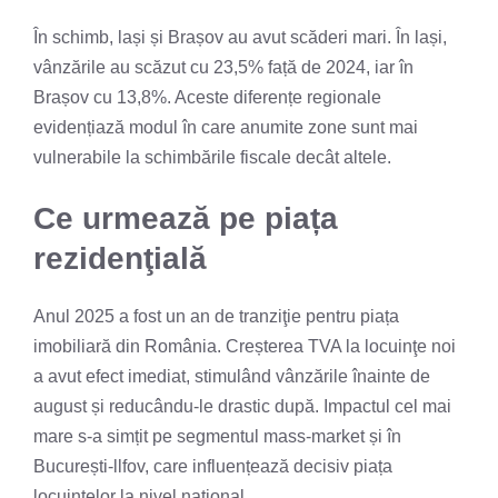
În schimb, lași și Brașov au avut scăderi mari. În lași,
vânzările au scăzut cu 23,5% față de 2024, iar în
Brașov cu 13,8%. Aceste diferențe regionale
evidențiază modul în care anumite zone sunt mai
vulnerabile la schimbările fiscale decât altele.
Ce urmează pe piața
rezidenţială
Anul 2025 a fost un an de tranziţie pentru piața
imobiliară din România. Creșterea TVA la locuinţe noi
a avut efect imediat, stimulând vânzările înainte de
august și reducându-le drastic după. Impactul cel mai
mare s-a simțit pe segmentul mass-market și în
București-llfov, care influențează decisiv piața
locuințelor la nivel naţional.