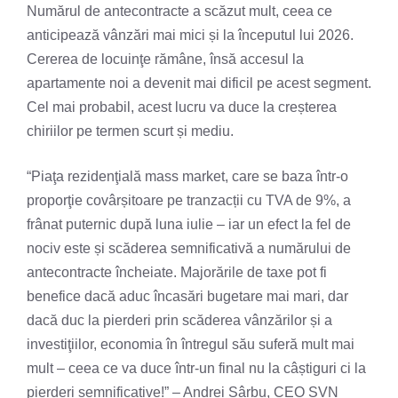
Numărul de antecontracte a scăzut mult, ceea ce
anticipează vânzări mai mici și la începutul lui 2026.
Cererea de locuinţe rămâne, însă accesul la
apartamente noi a devenit mai dificil pe acest segment.
Cel mai probabil, acest lucru va duce la creșterea
chiriilor pe termen scurt și mediu.
“Piaţa rezidenţială mass market, care se baza într-o
proporţie covârșitoare pe tranzacții cu TVA de 9%, a
frânat puternic după luna iulie – iar un efect la fel de
nociv este și scăderea semnificativă a numărului de
antecontracte încheiate. Majorările de taxe pot fi
benefice dacă aduc încasări bugetare mai mari, dar
dacă duc la pierderi prin scăderea vânzărilor și a
investiţiilor, economia în întregul său suferă mult mai
mult – ceea ce va duce într-un final nu la câștiguri ci la
pierderi semnificative!” – Andrei Sârbu, CEO SVN