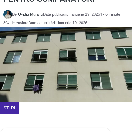
De
Ovidiu Murariu
Data publicării::
ianuarie 19, 2026
4 - 6 minute
894 de cuvinte
Data actualizării:
ianuarie 19, 2026
STIRI