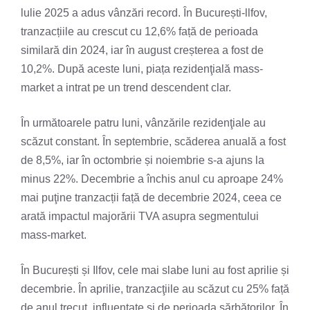
lulie 2025 a adus vânzări record. În București-llfov,
tranzacțiile au crescut cu 12,6% față de perioada
similară din 2024, iar în august creșterea a fost de
10,2%. După aceste luni, piața rezidenţială mass-
market a intrat pe un trend descendent clar.
În următoarele patru luni, vânzările rezidenţiale au
scăzut constant. În septembrie, scăderea anuală a fost
de 8,5%, iar în octombrie și noiembrie s-a ajuns la
minus 22%. Decembrie a închis anul cu aproape 24%
mai puţine tranzacții față de decembrie 2024, ceea ce
arată impactul majorării TVA asupra segmentului
mass-market.
În București și Ilfov, cele mai slabe luni au fost aprilie și
decembrie. În aprilie, tranzacţiile au scăzut cu 25% față
de anul trecut, influențate și de perioada sărbătorilor. În