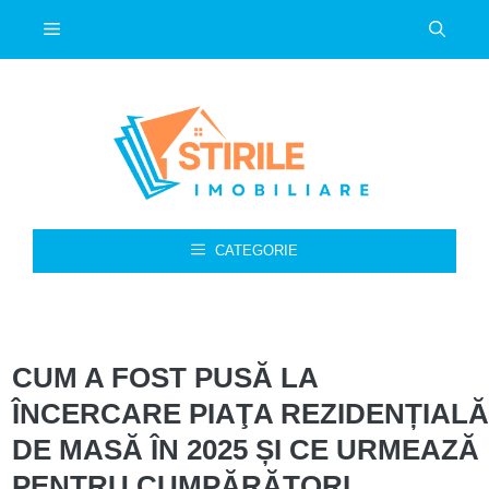
Sari
Meniu
la
conținut
CATEGORIE
CUM A FOST PUSĂ LA
ÎNCERCARE PIAŢA REZIDENȚIALĂ
DE MASĂ ÎN 2025 ȘI CE URMEAZĂ
PENTRU CUMPĂRĂTORI