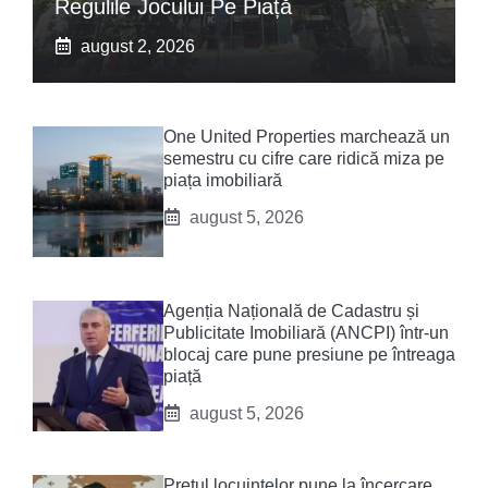
Regulile Jocului Pe Piață
august 2, 2026
One United Properties marchează un
semestru cu cifre care ridică miza pe
piața imobiliară
august 5, 2026
Agenția Națională de Cadastru și
Publicitate Imobiliară (ANCPI) într-un
blocaj care pune presiune pe întreaga
piață
august 5, 2026
Prețul locuințelor pune la încercare