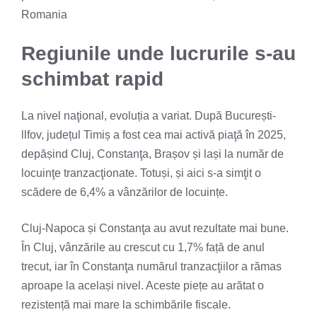
Romania
Regiunile unde lucrurile s-au
schimbat rapid
La nivel naţional, evoluția a variat. După București-
llfov, județul Timiș a fost cea mai activă piaţă în 2025,
depășind Cluj, Constanţa, Brașov și lași la număr de
locuinţe tranzacţionate. Totuși, și aici s-a simţit o
scădere de 6,4% a vânzărilor de locuințe.
Cluj-Napoca și Constanţa au avut rezultate mai bune.
În Cluj, vânzările au crescut cu 1,7% față de anul
trecut, iar în Constanţa numărul tranzacţiilor a rămas
aproape la același nivel. Aceste piețe au arătat o
rezistență mai mare la schimbările fiscale.