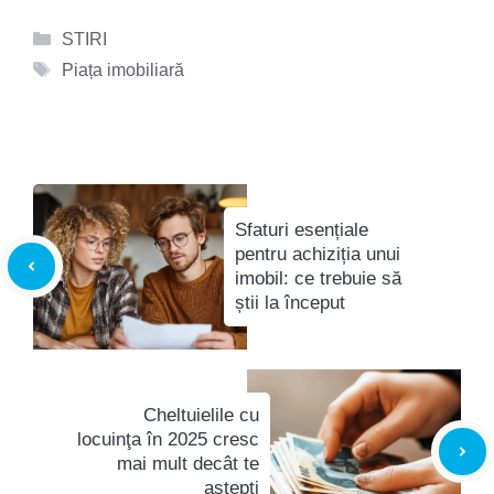
Categorii
STIRI
Etichete
Piața imobiliară
Sfaturi esențiale
pentru achiziția unui
imobil: ce trebuie să
știi la început
Cheltuielile cu
locuinţa în 2025 cresc
mai mult decât te
aștepți