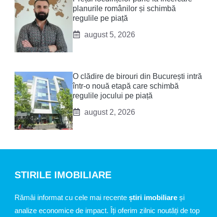
planurile românilor și schimbă
regulile pe piață
august 5, 2026
O clădire de birouri din București intră
într-o nouă etapă care schimbă
regulile jocului pe piață
august 2, 2026
STIRILE IMOBILIARE
Rămâi informat cu cele mai recente
știri imobiliare
și
analize economice de impact. Îți oferim zilnic noutăți de top