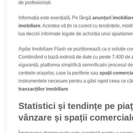
de profesioniști.
Informația este esențială. Pe lângă
anunțuri imobiliar
imobiliare
. Acestea vă țin la curent cu tendințele, modifi
lua decizii informate legate de achiziția unui apartame
Aşdar Imobiliare Flash se poziționează ca o soluție com
Combinând o bază extinsă de date cu peste 7.400 de
siguranță, platforma simplifică semnificativ procesul de 
centrele orașelor, case la periferie sau
spații comercia
instrumentele necesare pentru a găsi rapid ceea ce cău
tranzacțiilor imobiliare
.
Statistici și tendințe pe pi
vânzare și spații comercial