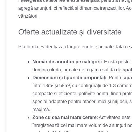
Înțelegerea datelor reale este esențială pentru a navi
agregă anunțuri, ci reflectă și dinamica tranzacțiilor. A
vânzători.
Oferte actualizate și diversitate
Platforma evidențiază clar preferințele actuale. Iată ce a
Număr de anunțuri pe categorii
: Există peste
domină oferta, urmate de o gamă solidă de
spaț
Dimensiuni și tipuri de proprietăți
: Pentru
apa
între 18m² și 58m², cu configurații de 1-3 camere
compacte și eficiente, potrivite pentru tineri prof
special adaptate pentru afaceri mici și mijlocii, s
maximă.
Zone cu cea mai mare cerere
: Activitatea est
înregistrează cel mai mare volum de anunțuri noi 