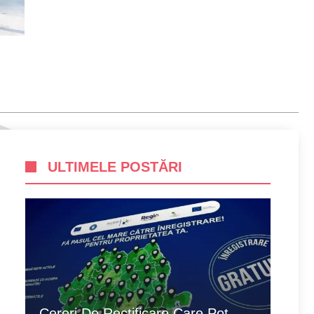
ULTIMELE POSTĂRI
Cereri De Rectificare Care Pot