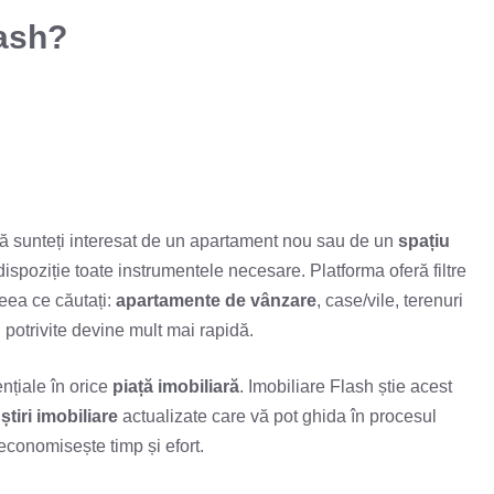
lash?
acă sunteți interesat de un apartament nou sau de un
spațiu
ispoziție toate instrumentele necesare. Platforma oferă filtre
ceea ce căutați:
apartamente de vânzare
, case/vile, terenuri
i potrivite devine mult mai rapidă.
nțiale în orice
piață imobiliară
. Imobiliare Flash știe acest
i
știri imobiliare
actualizate care vă pot ghida în procesul
economisește timp și efort.