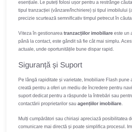
esențiale. Le puteți folosi ușor pentru a restrânge cău
tipul tranzacției (vânzare/închiriere) și tipul imobilului
precizie scurtează semnificativ timpul petrecut în căut
Viteza în gestionarea
tranzacțiilor imobiliare
este un a
până la contact, este gândit să fie cât mai simplu. Aces
actuale, unde oportunitățile bune dispar rapid.
Siguranță și Suport
Pe lângă rapiditate și varietate, Imobiliare Flash pune 
creată pentru a oferi un mediu de încredere pentru nav
suport dedicat pentru a răspunde la întrebări sau pentr
contactării proprietarilor sau
agențiilor imobiliare
.
Mulți cumpărători sau chiriași apreciază posibilitatea 
comunicare mai directă și poate simplifica procesul. Imo