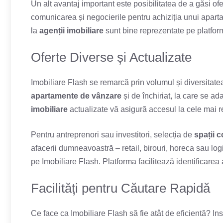
Un alt avantaj important este posibilitatea de a găsi of
comunicarea și negocierile pentru achiziția unui apar
la
agenții imobiliare
sunt bine reprezentate pe platformă
Oferte Diverse și Actualizate
Imobiliare Flash se remarcă prin volumul și diversitatea
apartamente de vânzare
și de închiriat, la care se ad
imobiliare
actualizate vă asigură accesul la cele mai r
Pentru antreprenori sau investitori, selecția de
spații 
afacerii dumneavoastră – retail, birouri, horeca sau log
pe Imobiliare Flash. Platforma facilitează identificarea 
Facilități pentru Căutare Rapidă
Ce face ca Imobiliare Flash să fie atât de eficientă? In