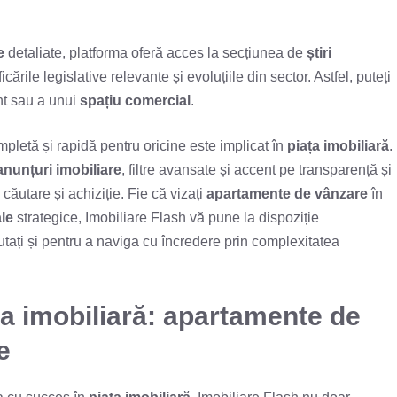
e
detaliate, platforma oferă acces la secțiunea de
știri
cările legislative relevante și evoluțiile din sector. Astfel, puteți
nt sau a unui
spațiu comercial
.
pletă și rapidă pentru oricine este implicat în
piața imobiliară
.
anunțuri imobiliare
, filtre avansate și accent pe transparență și
căutare și achiziție. Fie că vizați
apartamente de vânzare
în
le
strategice, Imobiliare Flash vă pune la dispoziție
tați și pentru a naviga cu încredere prin complexitatea
ața imobiliară: apartamente de
e