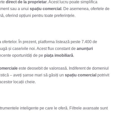
erte
direct de la proprietar
. Acest lucru poate simplifica
tament sau a unui
spațiu comercial
. De asemenea, ofertele de
, oferind opțiuni pentru toate preferințele.
 ofertelor. În prezent, platforma listează peste 7.400 de
augă și case/vile noi. Acest flux constant de
anunțuri
ecente oportunități de pe
piața imobiliară
.
comerciale
este deosebit de valoroasă. Indiferent de domeniul
istică – aveți șanse mari să găsiți un
spațiu comercial
potrivit
acestor locații cheie.
strumentele inteligente pe care le oferă. Filtrele avansate sunt