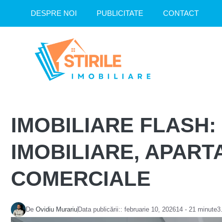
Sari
DESPRE NOI
PUBLICITATE
CONTACT
la
conținut
IMOBILIARE FLASH
IMOBILIARE, APART
COMERCIALE
De
Ovidiu Murariu
Data publicării::
februarie 10, 2026
14 - 21 minute
3