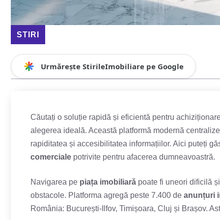
STIRI
Urmărește StirileImobiliare pe Google
Căutați o soluție rapidă și eficientă pentru achiziționar
alegerea ideală. Această platformă modernă centrali
rapiditatea și accesibilitatea informațiilor. Aici puteți g
comerciale
potrivite pentru afacerea dumneavoastră.
Navigarea pe
piața imobiliară
poate fi uneori dificilă
obstacole. Platforma agregă peste 7.400 de
anunțuri 
România: București-Ilfov, Timișoara, Cluj și Brașov. Astf