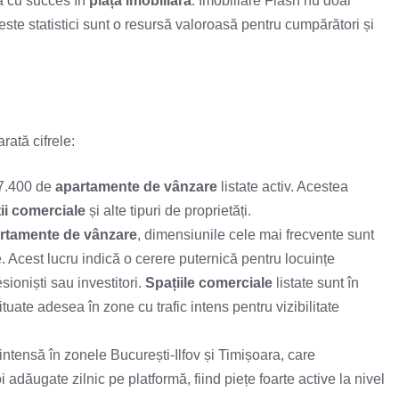
ga cu succes în
piața imobiliară
. Imobiliare Flash nu doar
ceste statistici sunt o resursă valoroasă pentru cumpărători și
rată cifrele:
 7.400 de
apartamente de vânzare
listate activ. Acestea
ii comerciale
și alte tipuri de proprietăți.
rtamente de vânzare
, dimensiunile cele mai frecvente sunt
. Acest lucru indică o cerere puternică pentru locuințe
esioniști sau investitori.
Spațiile comerciale
listate sunt în
ituate adesea în zone cu trafic intens pentru vizibilitate
e intensă în zonele București-Ilfov și Timișoara, care
adăugate zilnic pe platformă, fiind piețe foarte active la nivel