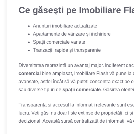
Ce găsești pe Imobiliare F
Anunțuri imobiliare actualizate
Apartamente de vânzare și închiriere
Spații comerciale variate
Tranzacții rapide și transparente
Diversitatea reprezintă un avantaj major. Indiferent d
comercial
bine amplasat, Imobiliare Flash vă pune la d
avansate, astfel încât să vă puteți concentra exact pe 
sau diverse tipuri de
spații comerciale
. Găsirea oferte
Transparența și accesul la informații relevante sunt ese
lucru. Veți găsi nu doar liste extinse de proprietăți, ci ș
decizional. Această sursă centralizată de informații vă 