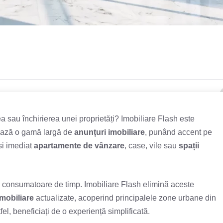
ea sau închirierea unei proprietăți? Imobiliare Flash este
zează o gamă largă de
anunțuri imobiliare
, punând accent pe
ăsi imediat
apartamente de vânzare
, case, vile sau
spații
 și consumatoare de timp. Imobiliare Flash elimină aceste
imobiliare
actualizate, acoperind principalele zone urbane din
el, beneficiați de o experiență simplificată.