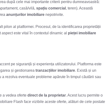
tarea după cele mai importante criterii pentru dumneavoastră:
 (apartament, casă/vilă,
spațiu comercial
, teren). Această
area
anunțurilor imobiliare
nepotrivite.
lt pilon al platformei. Procesul, de la identificarea proprietății
t aspect este vital în contextul dinamic al
pieței imobiliare
accent pe siguranță și experiența utilizatorului. Platforma este
igarea și gestionarea
tranzacțiilor imobiliare
. Există și un
u a rezolva eventuale probleme apărute în timpul căutării sau
de a vedea oferte
direct de la proprietar
. Acest lucru permite o
biliare Flash face vizibile aceste oferte, alături de cele postate