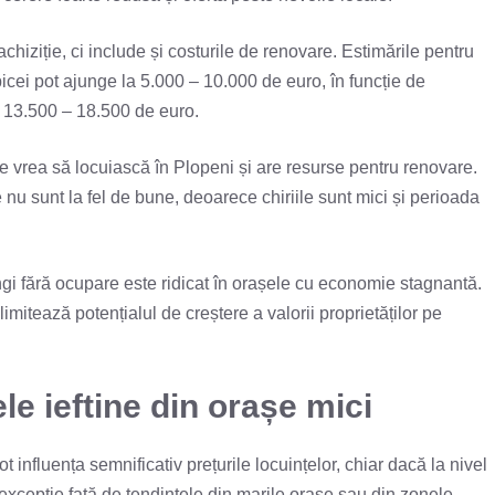
achiziție, ci include și costurile de renovare. Estimările pentru
cei pot ajunge la 5.000 – 10.000 de euro, în funcție de
la 13.500 – 18.500 de euro.
are vrea să locuiască în Plopeni și are resurse pentru renovare.
e nu sunt la fel de bune, deoarece chiriile sunt mici și perioada
ngi fără ocupare este ridicat în orașele cu economie stagnantă.
mitează potențialul de creștere a valorii proprietăților pe
e ieftine din orașe mici
t influența semnificativ prețurile locuințelor, chiar dacă la nivel
o excepție față de tendințele din marile orașe sau din zonele