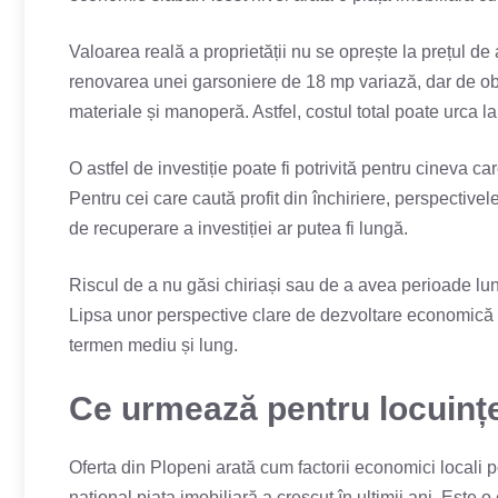
Valoarea reală a proprietății nu se oprește la prețul de 
renovarea unei garsoniere de 18 mp variază, dar de obi
materiale și manoperă. Astfel, costul total poate urca 
O astfel de investiție poate fi potrivită pentru cineva c
Pentru cei care caută profit din închiriere, perspectivel
de recuperare a investiției ar putea fi lungă.
Riscul de a nu găsi chiriași sau de a avea perioade lu
Lipsa unor perspective clare de dezvoltare economică li
termen mediu și lung.
Ce urmează pentru locuințel
Oferta din Plopeni arată cum factorii economici locali po
național piața imobiliară a crescut în ultimii ani. Este 