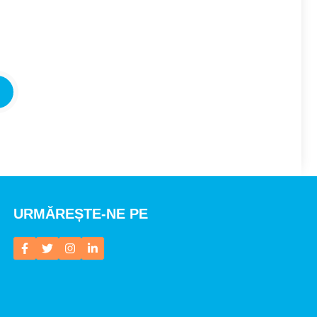
URMĂREȘTE-NE PE