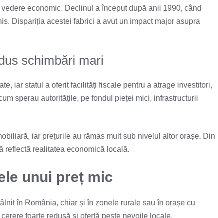
de vedere economic. Declinul a început după anii 1990, când
is. Dispariția acestei fabrici a avut un impact major asupra
adus schimbări mari
e, iar statul a oferit facilități fiscale pentru a atrage investitori,
um sperau autoritățile, pe fondul pieței mici, infrastructurii
biliară, iar prețurile au rămas mult sub nivelul altor orașe. Din
ă reflectă realitatea economică locală.
ele unui preț mic
âlnit în România, chiar și în zonele rurale sau în orașe cu
cerere foarte redusă și ofertă peste nevoile locale.