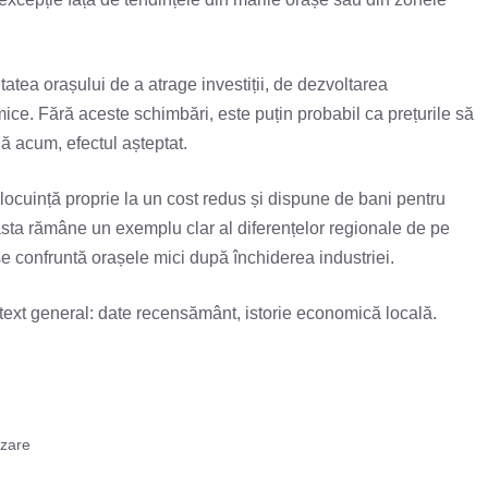
tatea orașului de a atrage investiții, de dezvoltarea
omice. Fără aceste schimbări, este puțin probabil ca prețurile să
nă acum, efectul așteptat.
 locuință proprie la un cost redus și dispune de bani pentru
asta rămâne un exemplu clar al diferențelor regionale de pe
 se confruntă orașele mici după închiderea industriei.
text general: date recensământ, istorie economică locală.
zare