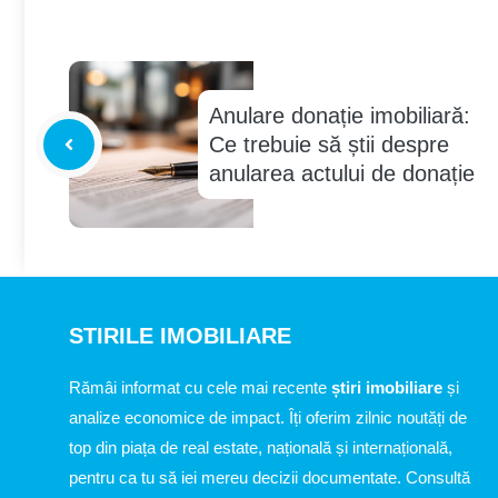
Anulare donație imobiliară:
Ce trebuie să știi despre
anularea actului de donație
STIRILE IMOBILIARE
Rămâi informat cu cele mai recente
știri imobiliare
și
analize economice de impact. Îți oferim zilnic noutăți de
top din piața de real estate, națională și internațională,
pentru ca tu să iei mereu decizii documentate. Consultă