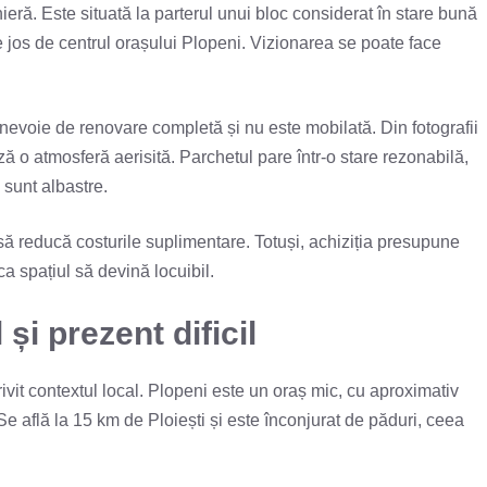
eră. Este situată la parterul unui bloc considerat în stare bună
 pe jos de centrul orașului Plopeni. Vizionarea se poate face
nevoie de renovare completă și nu este mobilată. Din fotografii
ză o atmosferă aerisită. Parchetul pare într-o stare rezonabilă,
 sunt albastre.
să reducă costurile suplimentare. Totuși, achiziția presupune
ca spațiul să devină locuibil.
și prezent dificil
rivit contextul local. Plopeni este un oraș mic, cu aproximativ
e află la 15 km de Ploiești și este înconjurat de păduri, ceea