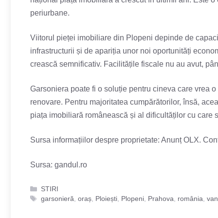
periurbane.
Viitorul pieței imobiliare din Plopeni depinde de capaci
infrastructurii și de apariția unor noi oportunități econ
crească semnificativ. Facilitățile fiscale nu au avut, pâ
Garsoniera poate fi o soluție pentru cineva care vrea o
renovare. Pentru majoritatea cumpărătorilor, însă, ace
piața imobiliară românească și al dificultăților cu care
Sursa informațiilor despre proprietate: Anunț OLX. Con
Sursa:
gandul.ro
Categorii
STIRI
Etichete
garsonieră
,
oraș
,
Ploiești
,
Plopeni
,
Prahova
,
românia
,
van