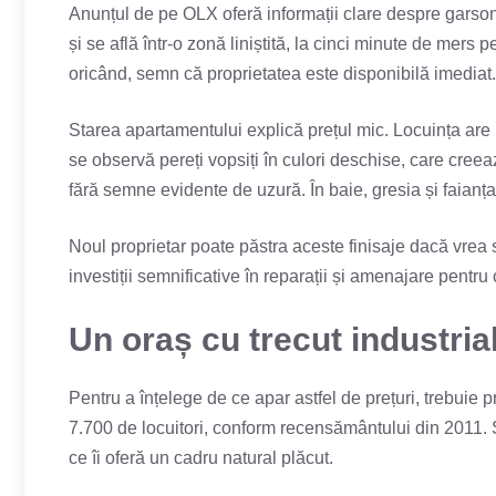
Anunțul de pe OLX oferă informații clare despre garsoni
și se află într-o zonă liniștită, la cinci minute de mers
oricând, semn că proprietatea este disponibilă imediat.
Starea apartamentului explică prețul mic. Locuința are 
se observă pereți vopsiți în culori deschise, care creea
fără semne evidente de uzură. În baie, gresia și faianța
Noul proprietar poate păstra aceste finisaje dacă vrea 
investiții semnificative în reparații și amenajare pentru 
Un oraș cu trecut industrial 
Pentru a înțelege de ce apar astfel de prețuri, trebuie p
7.700 de locuitori, conform recensământului din 2011. S
ce îi oferă un cadru natural plăcut.