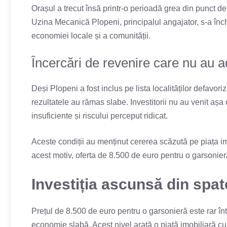
Orașul a trecut însă printr-o perioadă grea din punct 
Uzina Mecanică Plopeni, principalul angajator, s-a înch
economiei locale și a comunității.
Încercări de revenire care nu au 
Deși Plopeni a fost inclus pe lista localităților defavorizat
rezultatele au rămas slabe. Investitorii nu au venit așa c
insuficiente și riscului perceput ridicat.
Aceste condiții au menținut cererea scăzută pe piața imo
acest motiv, oferta de 8.500 de euro pentru o garsonier
Investiția ascunsă din spat
Prețul de 8.500 de euro pentru o garsonieră este rar înt
economie slabă. Acest nivel arată o piață imobiliară cu 