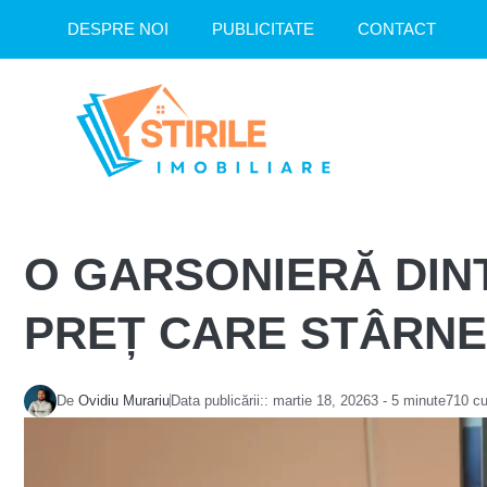
Sari
DESPRE NOI
PUBLICITATE
CONTACT
la
conținut
O GARSONIERĂ DINT
PREȚ CARE STÂRNE
De
Ovidiu Murariu
Data publicării::
martie 18, 2026
3 - 5 minute
710 cu