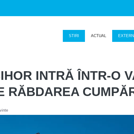
STIRI
ACTUAL
EXTER
IHOR INTRĂ ÎNTR-O V
RE RĂBDAREA CUMPĂ
vinte