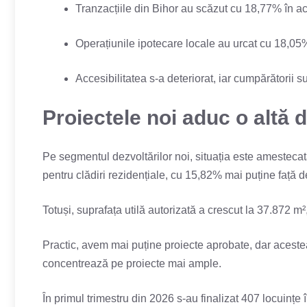
Tranzacțiile din Bihor au scăzut cu 18,77% în ace
Operațiunile ipotecare locale au urcat cu 18,05%
Accesibilitatea s-a deteriorat, iar cumpărătorii su
Proiectele noi aduc o altă 
Pe segmentul dezvoltărilor noi, situația este amestecată
pentru clădiri rezidențiale, cu 15,82% mai puține față 
Totuși, suprafața utilă autorizată a crescut la 37.872 m²
Practic, avem mai puține proiecte aprobate, dar aceste
concentrează pe proiecte mai ample.
În primul trimestru din 2026 s-au finalizat 407 locuințe