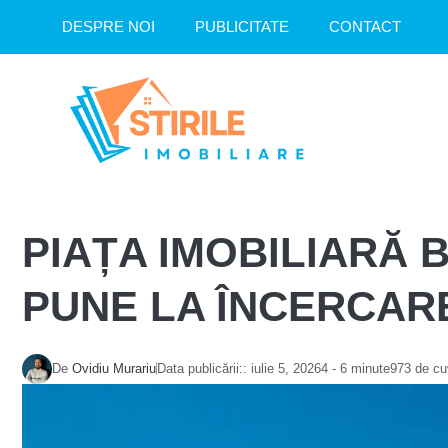
Sari
DESPRE NOI
PUBLICITATE
CONTACT
la
conținut
PIAȚA IMOBILIARĂ B
PUNE LA ÎNCERCA
De
Ovidiu Murariu
Data publicării::
iulie 5, 2026
4 - 6 minute
973 de cu