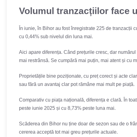
Volumul tranzacțiilor face 
În iunie, în Bihor au fost înregistrate 225 de tranzacții
cu 0,44% sub nivelul din luna mai.
Aici apare diferența. Când prețurile cresc, dar numărul t
mai restrânsă. Se cumpără mai puțin, mai atent și cu mai
Proprietățile bine poziționate, cu preț corect și acte c
sau fără un avantaj clar pot rămâne mai mult pe piață.
Comparativ cu piața națională, diferența e clară. În toa
peste iunie 2025 și cu 8,73% peste luna mai.
Scăderea din Bihor nu ține doar de sezon sau de o fr
cererea acceptă tot mai greu prețurile actuale.