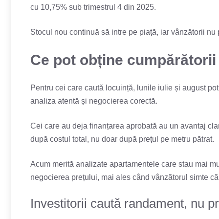
cu 10,75% sub trimestrul 4 din 2025.
Stocul nou continuă să intre pe piață, iar vânzătorii nu po
Ce pot obține cumpărătorii 
Pentru cei care caută locuință, lunile iulie și august po
analiza atentă și negocierea corectă.
Cei care au deja finanțarea aprobată au un avantaj clar
după costul total, nu doar după prețul pe metru pătrat.
Acum merită analizate apartamentele care stau mai mult 
negocierea prețului, mai ales când vânzătorul simte că p
Investitorii caută randament, nu p