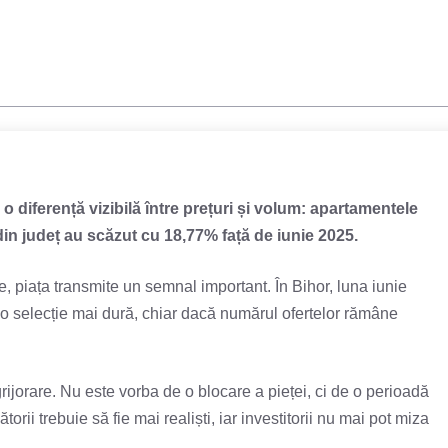
u o diferență vizibilă între prețuri și volum: apartamentele
din județ au scăzut cu 18,77% față de iunie 2025.
 piața transmite un semnal important. În Bihor, luna iunie
u o selecție mai dură, chiar dacă numărul ofertelor rămâne
rijorare. Nu este vorba de o blocare a pieței, ci de o perioadă
rii trebuie să fie mai realiști, iar investitorii nu mai pot miza