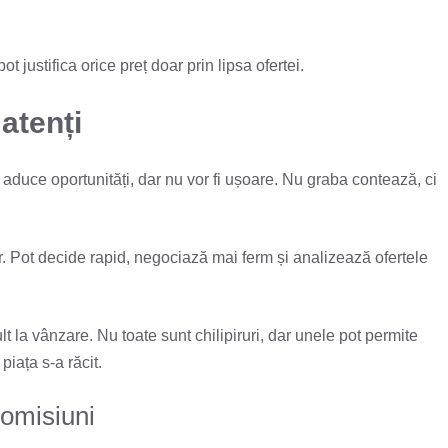
t justifica orice preț doar prin lipsa ofertei.
atenți
t aduce oportunități, dar nu vor fi ușoare. Nu graba contează, ci
. Pot decide rapid, negociază mai ferm și analizează ofertele
la vânzare. Nu toate sunt chilipiruri, dar unele pot permite
iața s-a răcit.
romisiuni