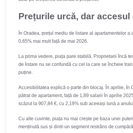
Prețurile urcă, dar accesul
În Oradea, prețul mediu de listare al apartamentelor a 
0,65% mai mult față de mai 2026.
La prima vedere, piața pare stabilă. Proprietarii încă tes
de listare nu se confundă cu cel la care se încheie tra
puține.
Accesibilitatea explică o parte din blocaj. În aprilie, 
pătrat de apartament, față de 1,89 salarii în aprilie 202
scăzut la 907,84 €, cu 2,19% sub aceeași lună a anului
Cu alte cuvinte, piața nu mai crește pe baza unei pute
menținută sus și dintr-un segment restrâns de cumpărător