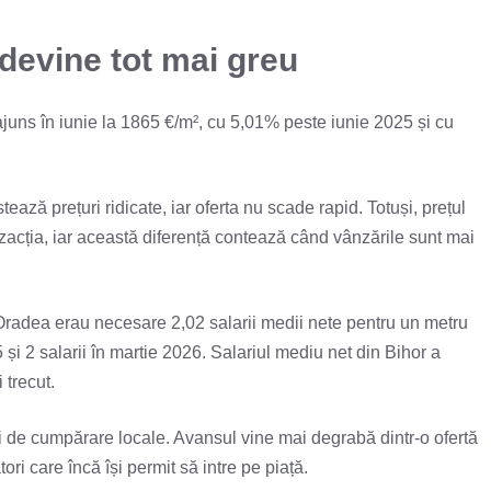
 devine tot mai greu
ajuns în iunie la 1865 €/m², cu 5,01% peste iunie 2025 și cu
tează prețuri ridicate, iar oferta nu scade rapid. Totuși, prețul
nzacția, iar această diferență contează când vânzările sunt mai
în Oradea erau necesare 2,02 salarii medii nete pentru un metru
5 și 2 salarii în martie 2026. Salariul mediu net din Bihor a
 trecut.
ri de cumpărare locale. Avansul vine mai degrabă dintr-o ofertă
i care încă își permit să intre pe piață.