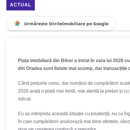
ACTUAL
Urmărește StirileImobiliare pe Google
Piața imobiliară din Bihor a intrat în vara lui 2026 c
din Oradea sunt listate mai scump, dar tranzacțiile 
Când prețurile cresc, dar numărul de cumpărători scade,
2026 arată o piață mai lentă, mai atentă la prețuri și c
ridicat.
Eu aș interpreta această situație cu prudență, nu cu îng
în care cumpărătorii analizează mai bine ofertele, vânzăto
doar pe creșterea continuă a prețurilor.