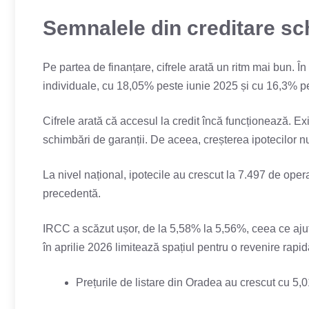
Semnalele din creditare sc
Pe partea de finanțare, cifrele arată un ritm mai bun. În
individuale, cu 18,05% peste iunie 2025 și cu 16,3% p
Cifrele arată că accesul la credit încă funcționează. Exi
schimbări de garanții. De aceea, creșterea ipotecilor n
La nivel național, ipotecile au crescut la 7.497 de oper
precedentă.
IRCC a scăzut ușor, de la 5,58% la 5,56%, ceea ce ajut
în aprilie 2026 limitează spațiul pentru o revenire rapidă
Prețurile de listare din Oradea au crescut cu 5,