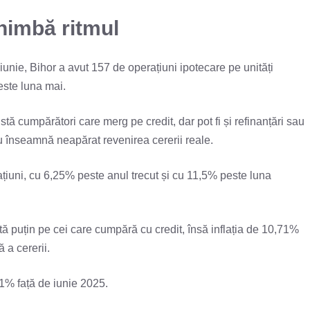
himbă ritmul
 iunie, Bihor a avut 157 de operațiuni ipotecare pe unități
este luna mai.
stă cumpărători care merg pe credit, dar pot fi și refinanțări sau
u înseamnă neapărat revenirea cererii reale.
ațiuni, cu 6,25% peste anul trecut și cu 11,5% peste luna
ă puțin pe cei care cumpără cu credit, însă inflația de 10,71%
 a cererii.
01% față de iunie 2025.