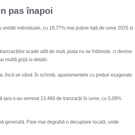
un pas înapoi
 cu unități individuale, cu 18,77% mai puține față de iunie 2025 și
ranzacțiilor scade atât de mult, piața nu se întărește, ci devine
 multă grijă la detalii.
lare, încă se vând. În schimb, apartamentele cu prețuri exagerate
tă țara s-au semnat 13.460 de tranzacții în iunie, cu 5,09%
ână generală. Pare mai degrabă o decuplare locală, unde