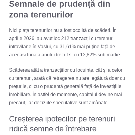
Semnale de prudență din
zona terenurilor
Nici piața terenurilor nu a fost ocolită de scăderi. În
aprilie 2026, au avut loc 212 tranzacții cu terenuri
intravilane în Vaslui, cu 31,61% mai puține față de
aceeași lună a anului trecut și cu 13,82% sub martie.
Scăderea atât a tranzacțiilor cu locuințe, cât și a celor
cu terenuri, arată că retragerea nu are legătură doar cu
prețurile, ci cu o prudență generală față de investițiile
imobiliare. În astfel de momente, capitalul devine mai
precaut, iar deciziile speculative sunt amânate.
Creșterea ipotecilor pe terenuri
ridică semne de întrebare