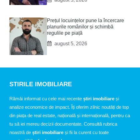
Prețul locuințelor pune la încercare
planurile românilor și schimbă
regulile pe piață
august 5, 2026
STIRILE IMOBILIARE
Rămâi informat cu cele mai recente
știri imobiliare
și
analize economice de impact. Îți oferim zilnic noutăți de top
din piața de real estate, națională și internațională, pentru ca
tu să iei mereu decizii documentate. Consultă rubrica
noastră de
știri imobiliare
și fii la curent cu toate