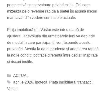
perspectivă conservatoare privind exitul. Cei care
mizează pe o revenire rapidă a pieței își asumă riscuri
mari, având în vedere semnalele actuale.
Piața imobiliară din Vaslui este într-o etapă de
ajustare, iar evoluția din următoarele luni va depinde
de modul în care participanții vor răspunde acestor
provocări. Atenția la date, prudența și adaptarea rapidă
la noile condiții pot face diferența între decizii inspirate
și riscuri inutile.
Categorii
ACTUAL
Etichete
aprilie 2026
,
ipotecă
,
Piața imobiliară
,
tranzacții
,
Vaslui