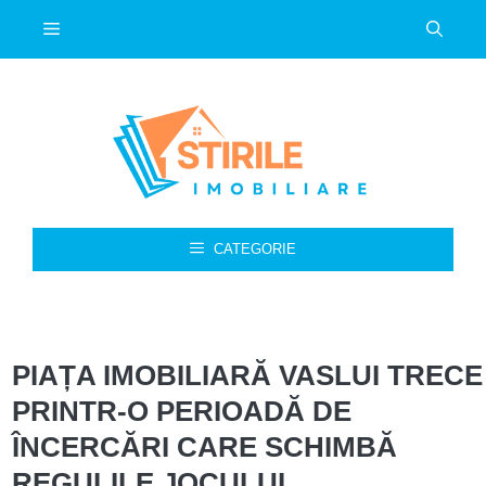
Sari
Meniu
la
conținut
CATEGORIE
PIAȚA IMOBILIARĂ VASLUI TRECE
PRINTR-O PERIOADĂ DE
ÎNCERCĂRI CARE SCHIMBĂ
REGULILE JOCULUI