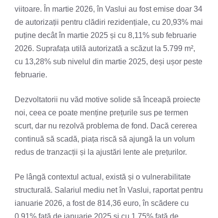
viitoare. În martie 2026, în Vaslui au fost emise doar 34
de autorizații pentru clădiri rezidențiale, cu 20,93% mai
puține decât în martie 2025 și cu 8,11% sub februarie
2026. Suprafața utilă autorizată a scăzut la 5.799 m²,
cu 13,28% sub nivelul din martie 2025, deși ușor peste
februarie.
Dezvoltatorii nu văd motive solide să înceapă proiecte
noi, ceea ce poate menține prețurile sus pe termen
scurt, dar nu rezolvă problema de fond. Dacă cererea
continuă să scadă, piața riscă să ajungă la un volum
redus de tranzacții și la ajustări lente ale prețurilor.
Pe lângă contextul actual, există și o vulnerabilitate
structurală. Salariul mediu net în Vaslui, raportat pentru
ianuarie 2026, a fost de 814,36 euro, în scădere cu
0,91% față de ianuarie 2025 și cu 1,75% față de