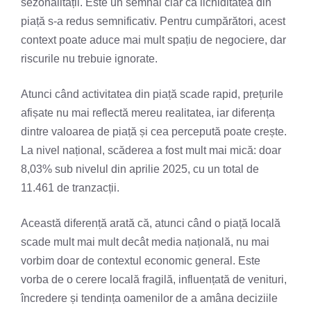
sezonalității. Este un semnal clar că lichiditatea din
piață s-a redus semnificativ. Pentru cumpărători, acest
context poate aduce mai mult spațiu de negociere, dar
riscurile nu trebuie ignorate.
Atunci când activitatea din piață scade rapid, prețurile
afișate nu mai reflectă mereu realitatea, iar diferența
dintre valoarea de piață și cea percepută poate crește.
La nivel național, scăderea a fost mult mai mică: doar
8,03% sub nivelul din aprilie 2025, cu un total de
11.461 de tranzacții.
Această diferență arată că, atunci când o piață locală
scade mult mai mult decât media națională, nu mai
vorbim doar de contextul economic general. Este
vorba de o cerere locală fragilă, influențată de venituri,
încredere și tendința oamenilor de a amâna deciziile