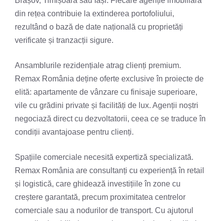
Brașov, Timișoara sau Iași. Fiecare agenție imobiliară
din rețea contribuie la extinderea portofoliului,
rezultând o bază de date națională cu proprietăți
verificate și tranzacții sigure.
Ansamblurile rezidențiale atrag clienți premium.
Remax România deține oferte exclusive în proiecte de
elită: apartamente de vânzare cu finisaje superioare,
vile cu grădini private și facilități de lux. Agenții noștri
negociază direct cu dezvoltatorii, ceea ce se traduce în
condiții avantajoase pentru clienți.
Spațiile comerciale necesită expertiză specializată.
Remax România are consultanți cu experiență în retail
și logistică, care ghidează investițiile în zone cu
creștere garantată, precum proximitatea centrelor
comerciale sau a nodurilor de transport. Cu ajutorul