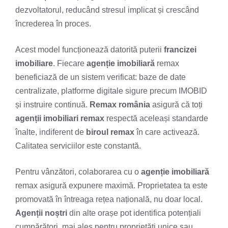
dezvoltatorul, reducând stresul implicat și crescând
încrederea în proces.
Acest model funcționează datorită puterii
francizei
imobiliare
. Fiecare
agenție imobiliară
remax
beneficiază de un sistem verificat: baze de date
centralizate, platforme digitale sigure precum IMOBID
și instruire continuă.
Remax românia
asigură că toți
agenții imobiliari remax
respectă aceleași standarde
înalte, indiferent de
biroul remax
în care activează.
Calitatea serviciilor este constantă.
Pentru vânzători, colaborarea cu o
agenție imobiliară
remax asigură expunere maximă. Proprietatea ta este
promovată în întreaga rețea națională, nu doar local.
Agenții noștri
din alte orașe pot identifica potențiali
cumpărători, mai ales pentru proprietăți unice sau