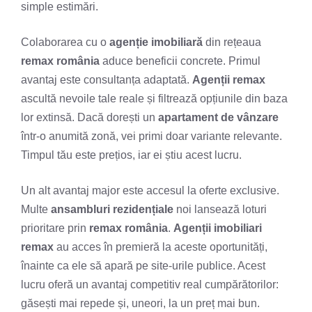
simple estimări.
Colaborarea cu o
agenție imobiliară
din rețeaua
remax românia
aduce beneficii concrete. Primul
avantaj este consultanța adaptată.
Agenții remax
ascultă nevoile tale reale și filtrează opțiunile din baza
lor extinsă. Dacă dorești un
apartament de vânzare
într-o anumită zonă, vei primi doar variante relevante.
Timpul tău este prețios, iar ei știu acest lucru.
Un alt avantaj major este accesul la oferte exclusive.
Multe
ansambluri rezidențiale
noi lansează loturi
prioritare prin
remax românia
.
Agenții imobiliari
remax
au acces în premieră la aceste oportunități,
înainte ca ele să apară pe site-urile publice. Acest
lucru oferă un avantaj competitiv real cumpărătorilor:
găsești mai repede și, uneori, la un preț mai bun.