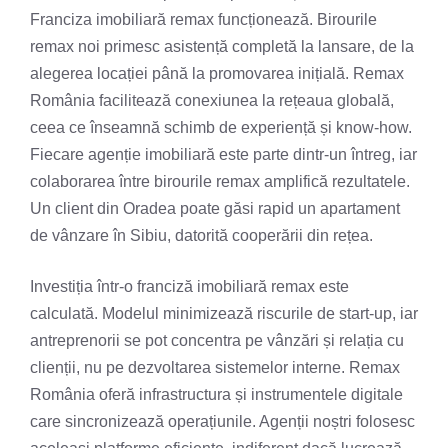
Franciza imobiliară remax funcționează. Birourile
remax noi primesc asistență completă la lansare, de la
alegerea locației până la promovarea inițială. Remax
România facilitează conexiunea la rețeaua globală,
ceea ce înseamnă schimb de experiență și know-how.
Fiecare agenție imobiliară este parte dintr-un întreg, iar
colaborarea între birourile remax amplifică rezultatele.
Un client din Oradea poate găsi rapid un apartament
de vânzare în Sibiu, datorită cooperării din rețea.
Investiția într-o franciză imobiliară remax este
calculată. Modelul minimizează riscurile de start-up, iar
antreprenorii se pot concentra pe vânzări și relația cu
clienții, nu pe dezvoltarea sistemelor interne. Remax
România oferă infrastructura și instrumentele digitale
care sincronizează operațiunile. Agenții noștri folosesc