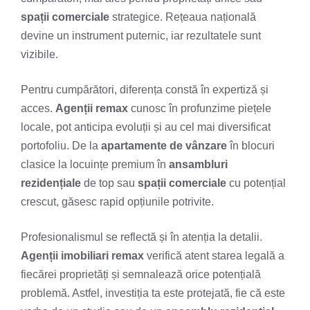
spații comerciale
strategice. Rețeaua națională
devine un instrument puternic, iar rezultatele sunt
vizibile.
Pentru cumpărători, diferența constă în expertiză și
acces.
Agenții remax
cunosc în profunzime piețele
locale, pot anticipa evoluții și au cel mai diversificat
portofoliu. De la
apartamente de vânzare
în blocuri
clasice la locuințe premium în
ansambluri
rezidențiale
de top sau
spații comerciale
cu potențial
crescut, găsesc rapid opțiunile potrivite.
Profesionalismul se reflectă și în atenția la detalii.
Agenții imobiliari remax
verifică atent starea legală a
fiecărei proprietăți și semnalează orice potențială
problemă. Astfel, investiția ta este protejată, fie că este