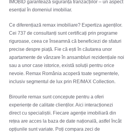
IMOBID garantează siguranța tranzacțiilor – un aspect
esențial în domeniul imobiliar.
Ce diferențiază remax imobiliare? Expertiza agenților.
Cei 737 de consultanți sunt certificați prin programe
riguroase, ceea ce înseamnă că beneficiezi de sfaturi
precise despre piață. Fie că ești în căutarea unor
apartamente de vânzare în ansambluri rezidențiale noi
sau a unor case istorice, există soluții pentru orice
nevoie. Remax România acoperă toate segmentele,
inclusiv segmentul de lux prin RE/MAX Collection.
Birourile remax sunt concepute pentru a oferi
experiențe de calitate clienților. Aici interacționezi
direct cu specialiștii. Fiecare agenție imobiliară din
rețea are acces la baza de date națională, astfel încât
opțiunile sunt variate. Poți compara zeci de