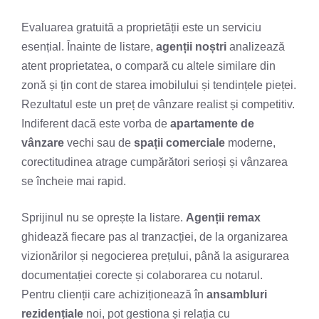
Evaluarea gratuită a proprietății este un serviciu
esențial. Înainte de listare,
agenții noștri
analizează
atent proprietatea, o compară cu altele similare din
zonă și țin cont de starea imobilului și tendințele pieței.
Rezultatul este un preț de vânzare realist și competitiv.
Indiferent dacă este vorba de
apartamente de
vânzare
vechi sau de
spații comerciale
moderne,
corectitudinea atrage cumpărători serioși și vânzarea
se încheie mai rapid.
Sprijinul nu se oprește la listare.
Agenții remax
ghidează fiecare pas al tranzacției, de la organizarea
vizionărilor și negocierea prețului, până la asigurarea
documentației corecte și colaborarea cu notarul.
Pentru clienții care achiziționează în
ansambluri
rezidențiale
noi, pot gestiona și relația cu