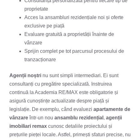
Consultanță personalizată pentru fiecare tip de
proprietate
Acces la ansambluri rezidențiale noi și oferte
exclusive pe piață
Evaluare gratuită a proprietății înainte de
vânzare
Sprijin complet pe tot parcursul procesului de
tranzacționare
Agenții noștri
nu sunt simpli intermediari. Ei sunt
consultanți cu pregătire specializată. Instruirea
continuă la Academia RE/MAX este obligatorie și
asigură cunoștințe actualizate despre piață și
legislație. De exemplu, când evaluezi
apartamente de
vânzare
într-un nou
ansamblu rezidențial
,
agenții
imobiliari remax
cunosc detaliile proiectului și
prețurile pieței locale. Astfel, primești sfaturi precise, nu