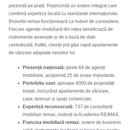
prezență pe piață. Reprezintă un sistem integrat care
combină expertiza locală cu standarde internaționale.
Birourile remax funcționează ca huburi de cunoaștere.
Fiecare agenție imobiliară din rețea beneficiază de
instrumente avansate și de o bază de date
centralizată. Astfel, clienții pot găsi rapid apartamente
de vânzare adaptate nevoilor lor.
Prezență națională:
peste 64 de agenții
imobiliare, acoperind 25 de orașe importante.
Portofoliu vast:
aproape 6000 de proprietăți
listate, incluzând apartamente de vânzare,
case, terenuri și spații comerciale.
Expertiză recunoscută:
737 de consultanți
imobiliari remax, instruiți la Academia RE/MAX.
Franciza imobiliară remax:
sistem de business