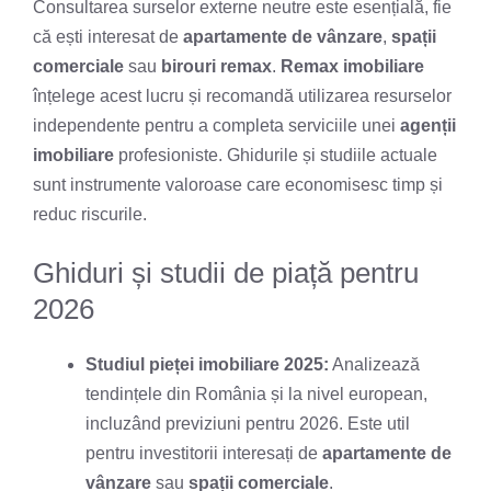
Consultarea surselor externe neutre este esențială, fie
că ești interesat de
apartamente de vânzare
,
spații
comerciale
sau
birouri remax
.
Remax imobiliare
înțelege acest lucru și recomandă utilizarea resurselor
independente pentru a completa serviciile unei
agenții
imobiliare
profesioniste. Ghidurile și studiile actuale
sunt instrumente valoroase care economisesc timp și
reduc riscurile.
Ghiduri și studii de piață pentru
2026
Studiul pieței imobiliare 2025:
Analizează
tendințele din România și la nivel european,
incluzând previziuni pentru 2026. Este util
pentru investitorii interesați de
apartamente de
vânzare
sau
spații comerciale
.