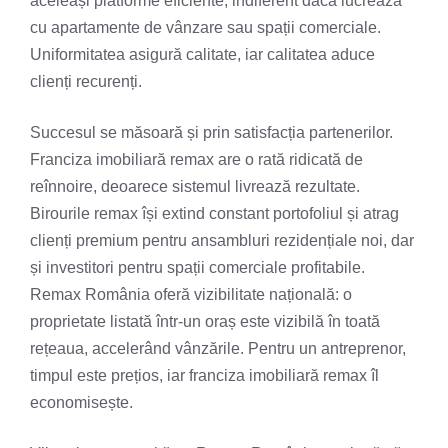
aceleași platforme eficiente, indiferent dacă lucrează
cu apartamente de vânzare sau spații comerciale.
Uniformitatea asigură calitate, iar calitatea aduce
clienți recurenți.
Succesul se măsoară și prin satisfacția partenerilor.
Franciza imobiliară remax are o rată ridicată de
reînnoire, deoarece sistemul livrează rezultate.
Birourile remax își extind constant portofoliul și atrag
clienți premium pentru ansambluri rezidențiale noi, dar
și investitori pentru spații comerciale profitabile.
Remax România oferă vizibilitate națională: o
proprietate listată într-un oraș este vizibilă în toată
rețeaua, accelerând vânzările. Pentru un antreprenor,
timpul este prețios, iar franciza imobiliară remax îl
economisește.