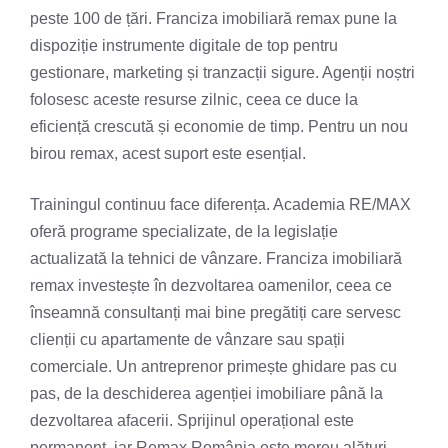
peste 100 de țări. Franciza imobiliară remax pune la
dispoziție instrumente digitale de top pentru
gestionare, marketing și tranzacții sigure. Agenții noștri
folosesc aceste resurse zilnic, ceea ce duce la
eficiență crescută și economie de timp. Pentru un nou
birou remax, acest suport este esențial.
Trainingul continuu face diferența. Academia RE/MAX
oferă programe specializate, de la legislație
actualizată la tehnici de vânzare. Franciza imobiliară
remax investește în dezvoltarea oamenilor, ceea ce
înseamnă consultanți mai bine pregătiți care servesc
clienții cu apartamente de vânzare sau spații
comerciale. Un antreprenor primește ghidare pas cu
pas, de la deschiderea agenției imobiliare până la
dezvoltarea afacerii. Sprijinul operațional este
permanent, iar Remax România este mereu alături.