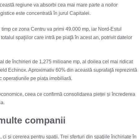
 această regiune va absorbi cea mai mare parte a noilor
ogistice este concentrată în jurul Capitalei.
 în timp ce zona Centru va primi 49.000 mp, iar Nord-Estul
talul spaţiilor care intră pe piaţă în acest an, potrivit datelor
al de închirieri de 1,275 milioane mp, al doilea cel mai ridicat
ield Echinox. Aproximativ 60% din această suprafaţă reprezintă
 operațiunile pe piața imobiliară.
i economice, ceea ce confirmă consolidarea pieței și încrederea
ia.
 multe companii
ci și cererea pentru spații. Trei sferturi din spaţiile închiriate în