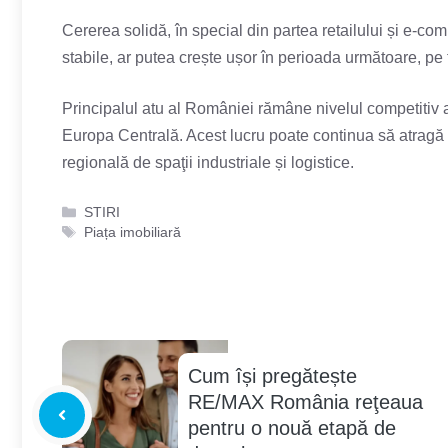
Cererea solidă, în special din partea retailului și e-comm
stabile, ar putea crește ușor în perioada următoare, pe f
Principalul atu al României rămâne nivelul competitiv al 
Europa Centrală. Acest lucru poate continua să atragă inv
regională de spaţii industriale și logistice.
Categorii
STIRI
Etichete
Piața imobiliară
Cum își pregătește
RE/MAX România reţeaua
pentru o nouă etapă de