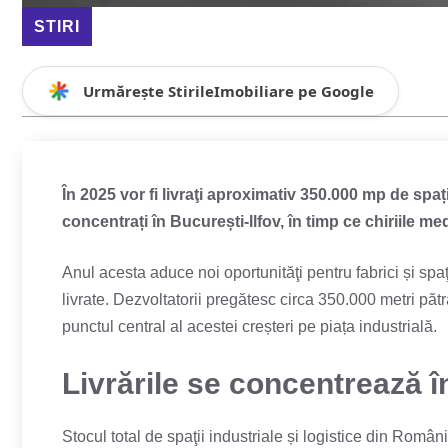
STIRI
Urmărește StirileImobiliare pe Google
În 2025 vor fi livraţi aproximativ 350.000 mp de spați
concentrați în București-llfov, în timp ce chiriile me
Anul acesta aduce noi oportunităţi pentru fabrici și spa
livrate. Dezvoltatorii pregătesc circa 350.000 metri pătra
punctul central al acestei creșteri pe piața industrială.
Livrările se concentrează î
Stocul total de spaţii industriale și logistice din Româ