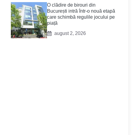
O clădire de birouri din
București intră într-o nouă etapă
care schimbă regulile jocului pe
piață
august 2, 2026