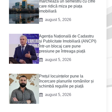
marchează un semestru cu cifre
care ridică miza pe piața
imobiliară
august 5, 2026
Agenția Națională de Cadastru
și Publicitate Imobiliară (ANCPI)
într-un blocaj care pune
presiune pe întreaga piață
august 5, 2026
Prețul locuințelor pune la
încercare planurile românilor și
schimbă regulile pe piață
august 5, 2026