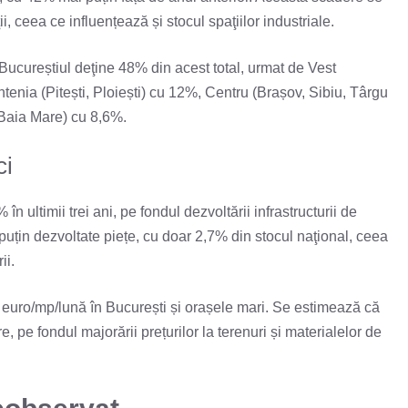
i, ceea ce influențează și stocul spaţiilor industriale.
. Bucureștiul deţine 48% din acest total, urmat de Vest
nia (Pitești, Ploiești) cu 12%, Centru (Brașov, Sibiu, Târgu
 Baia Mare) cu 8,6%.
ci
n ultimii trei ani, pe fondul dezvoltării infrastructurii de
puțin dezvoltate piețe, cu doar 2,7% din stocul naţional, ceea
ii.
75 euro/mp/lună în București și orașele mari. Se estimează că
, pe fondul majorării prețurilor la terenuri și materialelor de