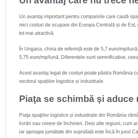
Un avantaj care nu trece n
Un avantaj important pentru companiile care caută spaţ
mici costuri de ocupare din Europa Centrală și de Est, c
tot mai atractivă.
În Ungaria, chiria de referință este de 5,7 euro/mp/lună
5,75 euro/mp/lună. Diferențele sunt semnificative, ceea 
Acest avantaj legat de costuri poate păstra România com
sectorul spațiilor logistice și industriale.
Piaţa se schimbă și aduce n
Piaţa spaţiilor logistice și industriale din România rămâ
livrări sau cerere de închirieri. Deși alte regiuni, cu
iar aproape jumătate din suprafață este încă în jurul Ca