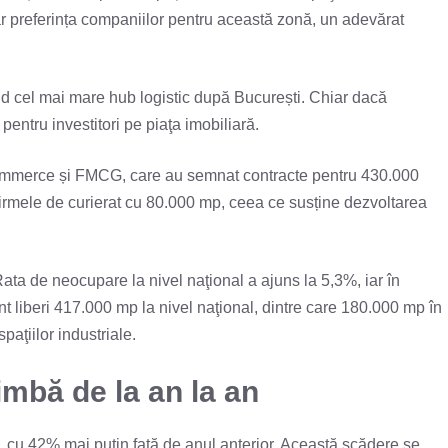
ar preferința companiilor pentru această zonă, un adevărat
iind cel mai mare hub logistic după București. Chiar dacă
entru investitori pe piaţa imobiliară.
e-commerce și FMCG, care au semnat contracte pentru 430.000
irmele de curierat cu 80.000 mp, ceea ce susține dezvoltarea
ata de neocupare la nivel naţional a ajuns la 5,3%, iar în
nt liberi 417.000 mp la nivel naţional, dintre care 180.000 mp în
paţiilor industriale.
himbă de la an la an
i, cu 42% mai puțin față de anul anterior. Această scădere se