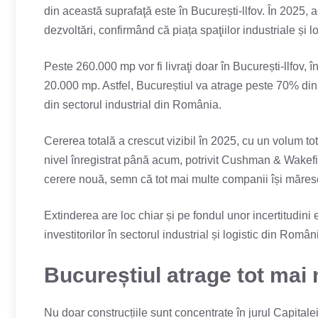
din această suprafaţă este în București-llfov. În 2025,
dezvoltări, confirmând că piața spaţiilor industriale și l
Peste 260.000 mp vor fi livraţi doar în București-llfov,
20.000 mp. Astfel, Bucureștiul va atrage peste 70% din to
din sectorul industrial din România.
Cererea totală a crescut vizibil în 2025, cu un volum tot
nivel înregistrat până acum, potrivit Cushman & Wakef
cerere nouă, semn că tot mai multe companii își măresc
Extinderea are loc chiar și pe fondul unor incertitudin
investitorilor în sectorul industrial și logistic din Român
Bucureștiul atrage tot mai
Nu doar construcțiile sunt concentrate în jurul Capitalei, 