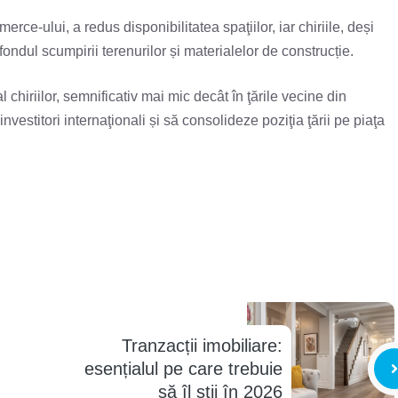
erce-ului, a redus disponibilitatea spaţiilor, iar chiriile, deși
ondul scumpirii terenurilor și materialelor de construcție.
chiriilor, semnificativ mai mic decât în ţările vecine din
estitori internaţionali și să consolideze poziţia ţării pe piaţa
Tranzacții imobiliare:
esențialul pe care trebuie
să îl știi în 2026