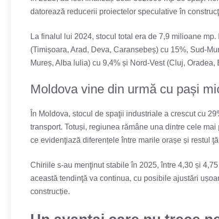
datorează reducerii proiectelor speculative în construcţi
La finalul lui 2024, stocul total era de 7,9 milioane mp
(Timișoara, Arad, Deva, Caransebeș) cu 15%, Sud-Munte
Mureș, Alba lulia) cu 9,4% și Nord-Vest (Cluj, Oradea,
Moldova vine din urmă cu pași mi
În Moldova, stocul de spaţii industriale a crescut cu 29% î
transport. Totuși, regiunea rămâne una dintre cele mai 
ce evidenţiază diferențele între marile orașe și restul ţăr
Chiriile s-au menţinut stabile în 2025, între 4,30 și 4,
această tendinţă va continua, cu posibile ajustări ușoare
construcție.