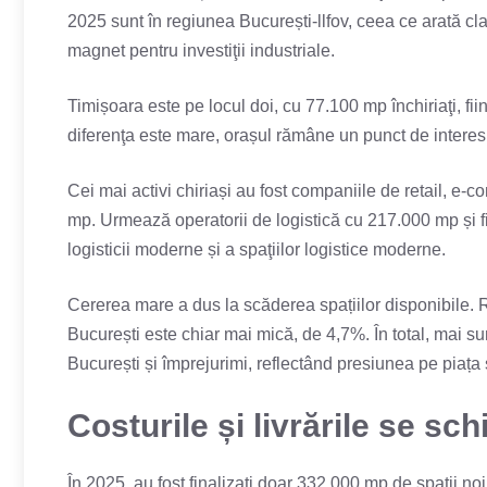
2025 sunt în regiunea București-llfov, ceea ce arată cl
magnet pentru investiţii industriale.
Timișoara este pe locul doi, cu 77.100 mp închiriaţi, f
diferenţa este mare, orașul rămâne un punct de interes p
Cei mai activi chiriași au fost companiile de retail, 
mp. Urmează operatorii de logistică cu 217.000 mp și f
logisticii moderne și a spaţiilor logistice moderne.
Cererea mare a dus la scăderea spațiilor disponibile. R
București este chiar mai mică, de 4,7%. În total, mai su
București și împrejurimi, reflectând presiunea pe piața s
Costurile și livrările se sc
În 2025, au fost finalizați doar 332.000 mp de spaţii no