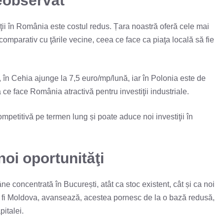
eobservat
ii în România este costul redus. Țara noastră oferă cele mai
omparativ cu ţările vecine, ceea ce face ca piaţa locală să fie
, în Cehia ajunge la 7,5 euro/mp/lună, iar în Polonia este de
ce face România atractivă pentru investiţii industriale.
petitivă pe termen lung și poate aduce noi investiţii în
oi oportunităţi
ne concentrată în București, atât ca stoc existent, cât și ca noi
m ar fi Moldova, avansează, acestea pornesc de la o bază redusă,
pitalei.