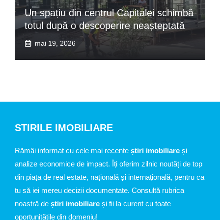
Un spațiu din centrul Capitalei schimbă
totul după o descoperire neașteptată
mai 19, 2026
STIRILE IMOBILIARE
Rămâi informat cu cele mai recente
știri imobiliare
și
analize economice de impact. Îți oferim zilnic noutăți de top
din piața de real estate, națională și internațională, pentru ca
tu să iei mereu decizii documentate. Consultă rubrica
noastră de
știri imobiliare
și fii la curent cu toate
oportunitățile din domeniu!