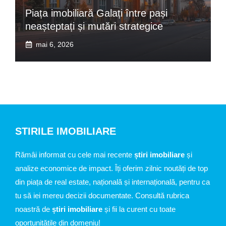
Piața imobiliară Galați între pași
neașteptați și mutări strategice
mai 6, 2026
STIRILE IMOBILIARE
Rămâi informat cu cele mai recente
știri imobiliare
și
analize economice de impact. Îți oferim zilnic noutăți de top
din piața de real estate, națională și internațională, pentru ca
tu să iei mereu decizii documentate. Consultă rubrica
noastră de
știri imobiliare
și fii la curent cu toate
oportunitățile din domeniu!