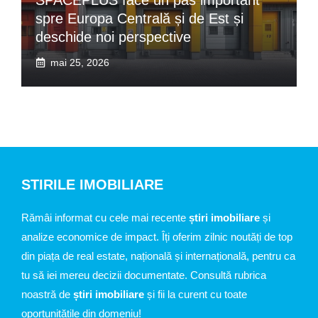
spre Europa Centrală și de Est și
deschide noi perspective
mai 25, 2026
STIRILE IMOBILIARE
Rămâi informat cu cele mai recente
știri imobiliare
și
analize economice de impact. Îți oferim zilnic noutăți de top
din piața de real estate, națională și internațională, pentru ca
tu să iei mereu decizii documentate. Consultă rubrica
noastră de
știri imobiliare
și fii la curent cu toate
oportunitățile din domeniu!