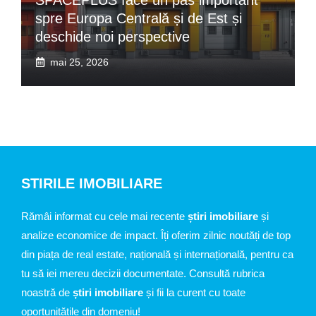
spre Europa Centrală și de Est și
deschide noi perspective
mai 25, 2026
STIRILE IMOBILIARE
Rămâi informat cu cele mai recente
știri imobiliare
și
analize economice de impact. Îți oferim zilnic noutăți de top
din piața de real estate, națională și internațională, pentru ca
tu să iei mereu decizii documentate. Consultă rubrica
noastră de
știri imobiliare
și fii la curent cu toate
oportunitățile din domeniu!