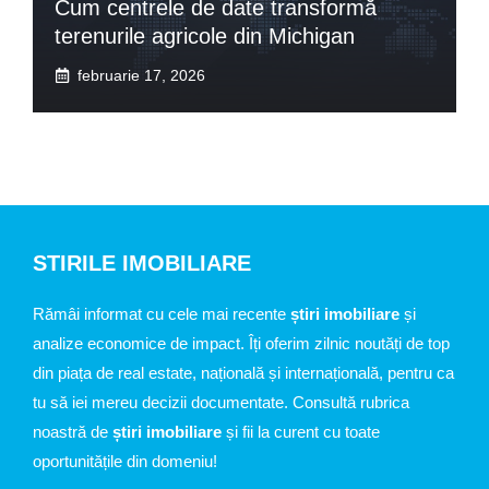
Cum centrele de date transformă
terenurile agricole din Michigan
februarie 17, 2026
STIRILE IMOBILIARE
Rămâi informat cu cele mai recente
știri imobiliare
și
analize economice de impact. Îți oferim zilnic noutăți de top
din piața de real estate, națională și internațională, pentru ca
tu să iei mereu decizii documentate. Consultă rubrica
noastră de
știri imobiliare
și fii la curent cu toate
oportunitățile din domeniu!