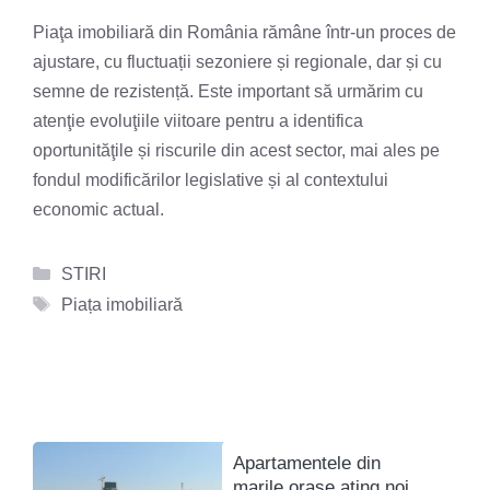
Piaţa imobiliară din România rămâne într-un proces de
ajustare, cu fluctuații sezoniere și regionale, dar și cu
semne de rezistență. Este important să urmărim cu
atenţie evoluţiile viitoare pentru a identifica
oportunităţile și riscurile din acest sector, mai ales pe
fondul modificărilor legislative și al contextului
economic actual.
Categorii
STIRI
Etichete
Piața imobiliară
Apartamentele din
marile orașe ating noi