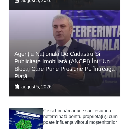
august 5, 2026
Agenția Națională De Cadastru Și
Publicitate Imobiliară (ANCPI) Într-Un
Blocaj Care Pune Presiune Pe Întreaga
Piață
august 5, 2026
Ce schimbări aduce succesiunea
neterminată pentru proprietăți și cum
poate influența viitorul moștenitorilor