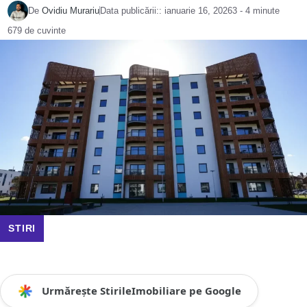
De
Ovidiu Murariu
Data publicării::
ianuarie 16, 2026
3 - 4 minute
679 de cuvinte
STIRI
Urmărește StirileImobiliare pe Google