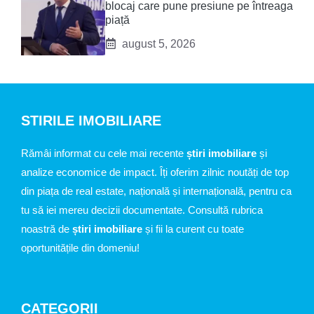
blocaj care pune presiune pe întreaga
piață
august 5, 2026
STIRILE IMOBILIARE
Rămâi informat cu cele mai recente
știri imobiliare
și
analize economice de impact. Îți oferim zilnic noutăți de top
din piața de real estate, națională și internațională, pentru ca
tu să iei mereu decizii documentate. Consultă rubrica
noastră de
știri imobiliare
și fii la curent cu toate
oportunitățile din domeniu!
CATEGORII