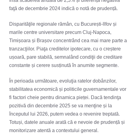
însă scăderea anuală de 2,3% și diferența negativă
faţă de decembrie 2024 indică o notă de prudență.
Disparităţile regionale rămân, cu București-llfov și
marile centre universitare precum Cluj-Napoca,
Timișoara și Brașov concentrând cea mai mare parte a
tranzacţiilor. Piaţa creditelor ipotecare, cu o creștere
ușoară, pare stabilă, semnalând condiţii de creditare
constante și cerere susținută în anumite segmente.
În perioada următoare, evoluţia ratelor dobânzilor,
stabilitatea economică și politicile guvernamentale vor
fi factori cheie pentru dinamica pieței. Dacă tendinţa
pozitivă din decembrie 2025 se va menţine și la
începutul lui 2026, putem vedea o revenire treptată.
Totuși, datele anuale arată că e nevoie de prudență și
monitorizare atentă a contextului general.