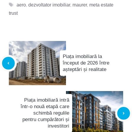
Etichete
aero
,
dezvoltator imobiliar
,
maurer
,
meta estate
trust
Piața imobiliară la
început de 2026 între
așteptări și realitate
Piața imobiliară intră
într-o nouă etapă care
schimbă regulile
pentru cumpărători și
investitori