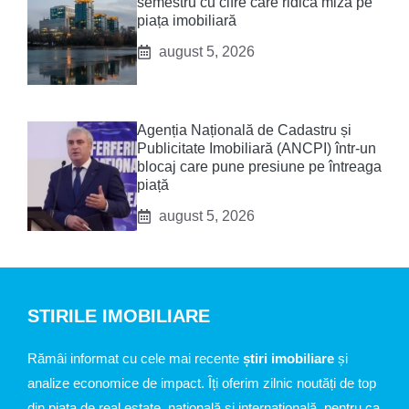
semestru cu cifre care ridică miza pe
piața imobiliară
august 5, 2026
Agenția Națională de Cadastru și
Publicitate Imobiliară (ANCPI) într-un
blocaj care pune presiune pe întreaga
piață
august 5, 2026
STIRILE IMOBILIARE
Rămâi informat cu cele mai recente
știri imobiliare
și
analize economice de impact. Îți oferim zilnic noutăți de top
din piața de real estate, națională și internațională, pentru ca