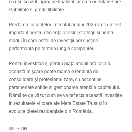
cu risc scăzut, aproape finalizat, arată o orientare spre
stabilitate și predictibilitate.
Predarea locuințelor la finalul anului 2026 va fi un test
important pentru eficiența acestei strategii și pentru
modul în care astfel de investiții pot susține
performanța pe termen lung a companiei.
Pentru investitori și pentru piața imobiliară locală,
această mișcare poate marca o tendință de
consolidare și profesionalizare, cu accent pe
parteneriate solide și gestionarea atentă a capitalului.
Rămâne de văzut cum se va reflecta această investiție
în rezultatele viitoare ale Meta Estate Trust și în
evoluția pieței rezidențiale din România.
Categorii
STIRI