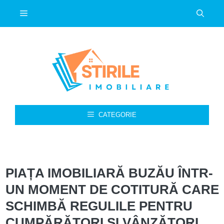
Sari
Meniu
la
conținut
CATEGORIE
PIAȚA IMOBILIARĂ BUZĂU ÎNTR-
UN MOMENT DE COTITURĂ CARE
SCHIMBĂ REGULILE PENTRU
CUMPĂRĂTORI ȘI VÂNZĂTORI