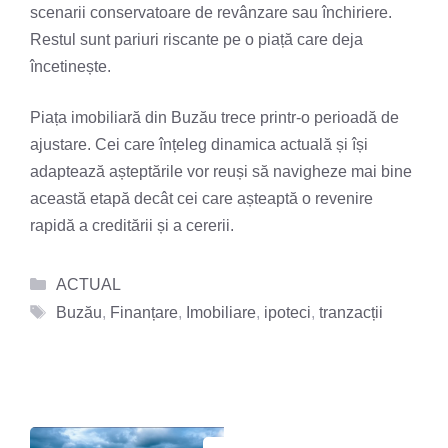
scenarii conservatoare de revânzare sau închiriere.
Restul sunt pariuri riscante pe o piață care deja
încetinește.
Piața imobiliară din Buzău trece printr-o perioadă de
ajustare. Cei care înțeleg dinamica actuală și își
adaptează așteptările vor reuși să navigheze mai bine
această etapă decât cei care așteaptă o revenire
rapidă a creditării și a cererii.
Categorii
ACTUAL
Etichete
Buzău
,
Finanțare
,
Imobiliare
,
ipoteci
,
tranzacții