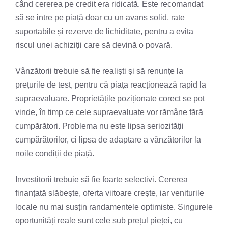
când cererea pe credit era ridicată. Este recomandat
să se intre pe piață doar cu un avans solid, rate
suportabile și rezerve de lichiditate, pentru a evita
riscul unei achiziții care să devină o povară.
Vânzătorii trebuie să fie realiști și să renunțe la
prețurile de test, pentru că piața reacționează rapid la
supraevaluare. Proprietățile poziționate corect se pot
vinde, în timp ce cele supraevaluate vor rămâne fără
cumpărători. Problema nu este lipsa seriozității
cumpărătorilor, ci lipsa de adaptare a vânzătorilor la
noile condiții de piață.
Investitorii trebuie să fie foarte selectivi. Cererea
finanțată slăbește, oferta viitoare crește, iar veniturile
locale nu mai susțin randamentele optimiste. Singurele
oportunități reale sunt cele sub prețul pieței, cu