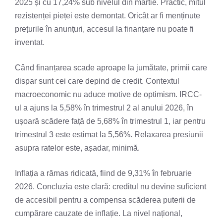
2025 și cu 17,24% sub nivelul din martie. Practic, mitul
rezistenței pieței este demontat. Oricât ar fi menținute
prețurile în anunțuri, accesul la finanțare nu poate fi
inventat.
Când finanțarea scade aproape la jumătate, primii care
dispar sunt cei care depind de credit. Contextul
macroeconomic nu aduce motive de optimism. IRCC-
ul a ajuns la 5,58% în trimestrul 2 al anului 2026, în
ușoară scădere față de 5,68% în trimestrul 1, iar pentru
trimestrul 3 este estimat la 5,56%. Relaxarea presiunii
asupra ratelor este, așadar, minimă.
Inflația a rămas ridicată, fiind de 9,31% în februarie
2026. Concluzia este clară: creditul nu devine suficient
de accesibil pentru a compensa scăderea puterii de
cumpărare cauzate de inflație. La nivel național,