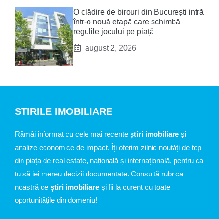
O clădire de birouri din București intră
într-o nouă etapă care schimbă
regulile jocului pe piață
august 2, 2026
STIRILE IMOBILIARE
Rămâi informat cu cele mai recente
știri imobiliare
și
analize economice de impact. Îți oferim zilnic noutăți de top
din piața de real estate, națională și internațională, pentru ca
tu să iei mereu decizii documentate. Consultă rubrica
noastră de
știri imobiliare
și fii la curent cu toate
oportunitățile din domeniu!