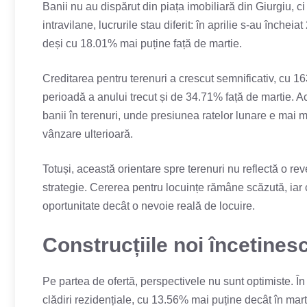
Banii nu au dispărut din piața imobiliară din Giurgiu, ci
intravilane, lucrurile stau diferit: în aprilie s-au înche
deși cu 18.01% mai puține față de martie.
Creditarea pentru terenuri a crescut semnificativ, cu 1
perioadă a anului trecut și de 34.71% față de martie. Ac
banii în terenuri, unde presiunea ratelor lunare e mai m
vânzare ulterioară.
Totuși, această orientare spre terenuri nu reflectă o re
strategie. Cererea pentru locuințe rămâne scăzută, iar 
oportunitate decât o nevoie reală de locuire.
Construcțiile noi încetinesc
Pe partea de ofertă, perspectivele nu sunt optimiste. În
clădiri rezidențiale, cu 13.56% mai puține decât în marti