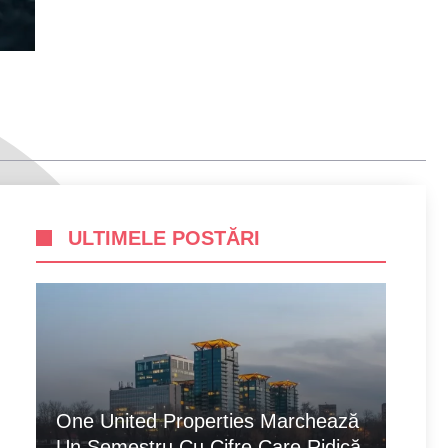
ULTIMELE POSTĂRI
One United Properties Marchează
Un Semestru Cu Cifre Care Ridică