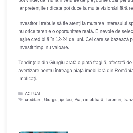
pot vinde, dar nu la nivelurile de preț dorite doar pent
iar pretențiile ridicate pot duce la multe vizionări fără re
Investitorii trebuie să fie atenți la mutarea interesului 
nu orice teren e o oportunitate reală. E nevoie de selecți
ieșire credibilă în 12-24 de luni. Cei care se bazează p
investit timp, nu valoare.
Tendințele din Giurgiu arată o piață fragilă, afectată de
avertizare pentru întreaga piață imobiliară din România. 
implicați.
Categorii
ACTUAL
Etichete
creditare
,
Giurgiu
,
ipoteci
,
Piața imobiliară
,
Terenuri
,
tranz