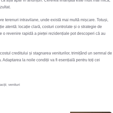
ru că așa apar în anunțuri. Cererea finanțată este mult mai mică,
zultat.
spre terenuri intravilane, unde există mai multă mișcare. Totuși,
e atentă: locație clară, costuri controlate și o strategie de
e o revenire rapidă a pieței rezidențiale pot descoperi că au
 costul creditului și stagnarea veniturilor, trimițând un semnal de
Adaptarea la noile condiții va fi esențială pentru toți cei
acții
,
venituri