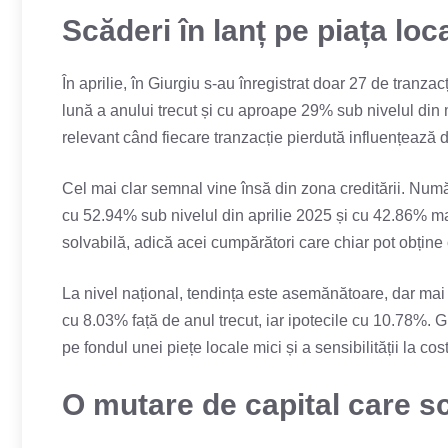
Scăderi în lanț pe piața loc
În aprilie, în Giurgiu s-au înregistrat doar 27 de tranza
lună a anului trecut și cu aproape 29% sub nivelul din 
relevant când fiecare tranzacție pierdută influențează d
Cel mai clar semnal vine însă din zona creditării. Număr
cu 52.94% sub nivelul din aprilie 2025 și cu 42.86% ma
solvabilă, adică acei cumpărători care chiar pot obține c
La nivel național, tendința este asemănătoare, dar mai 
cu 8.03% față de anul trecut, iar ipotecile cu 10.78%. 
pe fondul unei piețe locale mici și a sensibilității la costu
O mutare de capital care sc