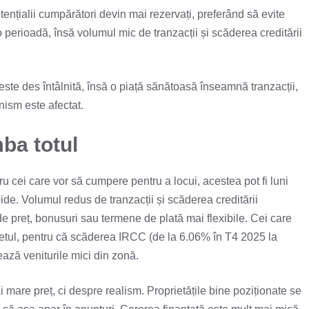
tențialii cumpărători devin mai rezervați, preferând să evite
o perioadă, însă volumul mic de tranzacții și scăderea creditării
i este des întâlnită, însă o piață sănătoasă înseamnă tranzacții,
nism este afectat.
ba totul
ntru cei care vor să cumpere pentru a locui, acestea pot fi luni
pide. Volumul redus de tranzacții și scăderea creditării
e preț, bonusuri sau termene de plată mai flexibile. Cei care
ugetul, pentru că scăderea IRCC (de la 6.06% în T4 2025 la
ză veniturile mici din zonă.
 mare preț, ci despre realism. Proprietățile bine poziționate se