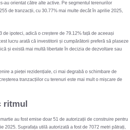
 s-au orientat către alte active. Pe segmentul terenurilor
iat 255 de tranzacții, cu 30.77% mai multe decât în aprilie 2025,
63 de ipoteci, adică o creștere de 79.12% față de aceeași
est lucru arată că investitorii și cumpărătorii preferă să plaseze
ică și există mai multă libertate în decizia de dezvoltare sau
venire a pieței rezidențiale, ci mai degrabă o schimbare de
creșterea tranzacțiilor cu terenuri este mai mult o mișcare de
 ritmul
 martie au fost emise doar 51 de autorizații de construire pentru
e 2025. Suprafața utilă autorizată a fost de 7072 metri pătrați,