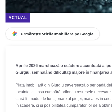
ACTUAL
Urmărește StirileImobiliare pe Google
Aprilie 2026 marchează o scădere accentuată a ipote
Giurgiu, semnalând dificultăți majore în finanțarea ac
Piața imobiliară din Giurgiu traversează o perioadă del
locuințe, ci lipsa cumpărătorilor cu resursele necesare
clară în modul de funcționare al pieței, mai ales în cee
în scădere, ci și posibilitatea cumpărătorilor de a obține