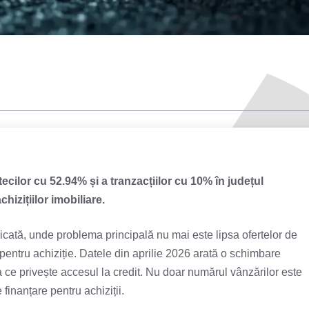
cilor cu 52.94% și a tranzacțiilor cu 10% în județul
hizițiilor imobiliare.
icată, unde problema principală nu mai este lipsa ofertelor de
 pentru achiziție. Datele din aprilie 2026 arată o schimbare
a ce privește accesul la credit. Nu doar numărul vânzărilor este
 finanțare pentru achiziții.