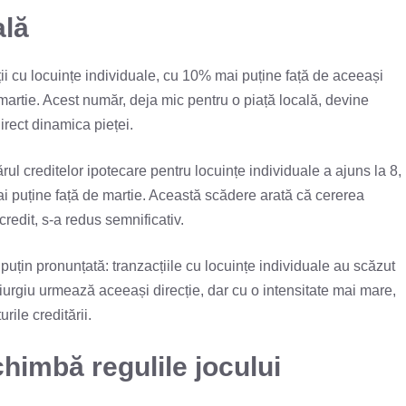
ală
cții cu locuințe individuale, cu 10% mai puține față de aceeași
martie. Acest număr, deja mic pentru o piață locală, devine
irect dinamica pieței.
ul creditelor ipotecare pentru locuințe individuale a ajuns la 8,
i puține față de martie. Această scădere arată că cererea
redit, s-a redus semnificativ.
puțin pronunțată: tranzacțiile cu locuințe individuale au scăzut
Giurgiu urmează aceeași direcție, dar cu o intensitate mai mare,
rile creditării.
himbă regulile jocului