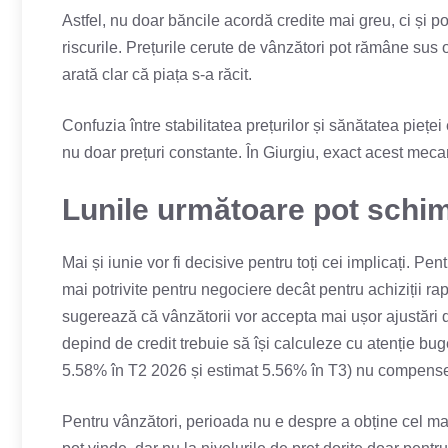
Astfel, nu doar băncile acordă credite mai greu, ci și po
riscurile. Prețurile cerute de vânzători pot rămâne sus 
arată clar că piața s-a răcit.
Confuzia între stabilitatea prețurilor și sănătatea piețe
nu doar prețuri constante. În Giurgiu, exact acest meca
Lunile următoare pot schim
Mai și iunie vor fi decisive pentru toți cei implicați. Pe
mai potrivite pentru negociere decât pentru achiziții ra
sugerează că vânzătorii vor accepta mai ușor ajustări d
depind de credit trebuie să își calculeze cu atenție b
5.58% în T2 2026 și estimat 5.56% în T3) nu compensea
Pentru vânzători, perioada nu e despre a obține cel mai