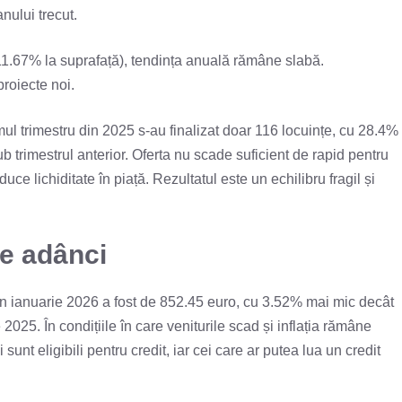
nului trecut.
(11.67% la suprafață), tendința anuală rămâne slabă.
proiecte noi.
imul trimestru din 2025 s-au finalizat doar 116 locuințe, cu 28.4%
b trimestrul anterior. Oferta nu scade suficient de rapid pentru
uce lichiditate în piață. Rezultatul este un echilibru fragil și
me adânci
în ianuarie 2026 a fost de 852.45 euro, cu 3.52% mai mic decât
025. În condițiile în care veniturile scad și inflația rămâne
sunt eligibili pentru credit, iar cei care ar putea lua un credit