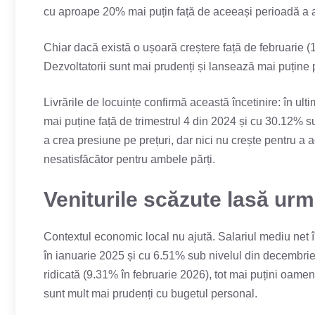
cu aproape 20% mai puțin față de aceeași perioadă a a
Chiar dacă există o ușoară creștere față de februarie 
Dezvoltatorii sunt mai prudenți și lansează mai puține 
Livrările de locuințe confirmă această încetinire: în ult
mai puține față de trimestrul 4 din 2024 și cu 30.12% su
a crea presiune pe prețuri, dar nici nu crește pentru a ad
nesatisfăcător pentru ambele părți.
Veniturile scăzute lasă ur
Contextul economic local nu ajută. Salariul mediu net 
în ianuarie 2025 și cu 6.51% sub nivelul din decembrie 2
ridicată (9.31% în februarie 2026), tot mai puțini oameni 
sunt mult mai prudenți cu bugetul personal.