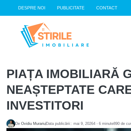
Sari
DESPRE NOI
PUBLICITATE
CONTACT
la
conținut
PIAȚA IMOBILIARĂ 
NEAȘTEPTATE CARE 
INVESTITORI
De
Ovidiu Murariu
Data publicării::
mai 9, 2026
4 - 6 minute
890 de cu