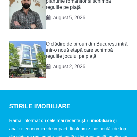
planurile românilor și schimbă
regulile pe piață
august 5, 2026
O clădire de birouri din București intră
într-o nouă etapă care schimbă
regulile jocului pe piață
august 2, 2026
STIRILE IMOBILIARE
Rămâi informat cu cele mai recente
știri imobiliare
și
analize economice de impact. Îți oferim zilnic noutăți de top
din piața de real estate, națională și internațională, pentru ca