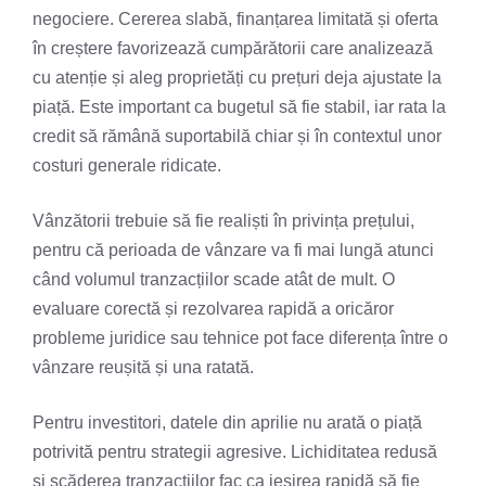
negociere. Cererea slabă, finanțarea limitată și oferta
în creștere favorizează cumpărătorii care analizează
cu atenție și aleg proprietăți cu prețuri deja ajustate la
piață. Este important ca bugetul să fie stabil, iar rata la
credit să rămână suportabilă chiar și în contextul unor
costuri generale ridicate.
Vânzătorii trebuie să fie realiști în privința prețului,
pentru că perioada de vânzare va fi mai lungă atunci
când volumul tranzacțiilor scade atât de mult. O
evaluare corectă și rezolvarea rapidă a oricăror
probleme juridice sau tehnice pot face diferența între o
vânzare reușită și una ratată.
Pentru investitori, datele din aprilie nu arată o piață
potrivită pentru strategii agresive. Lichiditatea redusă
și scăderea tranzacțiilor fac ca ieșirea rapidă să fie