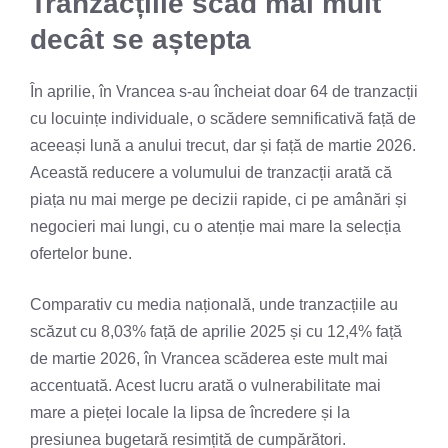
Tranzacțiile scad mai mult
decât se aștepta
În aprilie, în Vrancea s-au încheiat doar 64 de tranzacții
cu locuințe individuale, o scădere semnificativă față de
aceeași lună a anului trecut, dar și față de martie 2026.
Această reducere a volumului de tranzacții arată că
piața nu mai merge pe decizii rapide, ci pe amânări și
negocieri mai lungi, cu o atenție mai mare la selecția
ofertelor bune.
Comparativ cu media națională, unde tranzacțiile au
scăzut cu 8,03% față de aprilie 2025 și cu 12,4% față
de martie 2026, în Vrancea scăderea este mult mai
accentuată. Acest lucru arată o vulnerabilitate mai
mare a pieței locale la lipsa de încredere și la
presiunea bugetară resimțită de cumpărători.