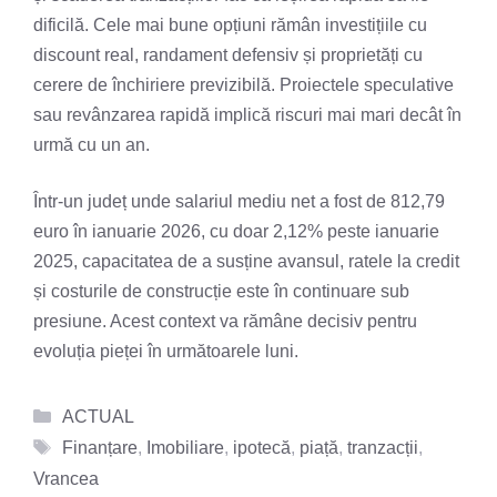
dificilă. Cele mai bune opțiuni rămân investițiile cu
discount real, randament defensiv și proprietăți cu
cerere de închiriere previzibilă. Proiectele speculative
sau revânzarea rapidă implică riscuri mai mari decât în
urmă cu un an.
Într-un județ unde salariul mediu net a fost de 812,79
euro în ianuarie 2026, cu doar 2,12% peste ianuarie
2025, capacitatea de a susține avansul, ratele la credit
și costurile de construcție este în continuare sub
presiune. Acest context va rămâne decisiv pentru
evoluția pieței în următoarele luni.
Categorii
ACTUAL
Etichete
Finanțare
,
Imobiliare
,
ipotecă
,
piață
,
tranzacții
,
Vrancea