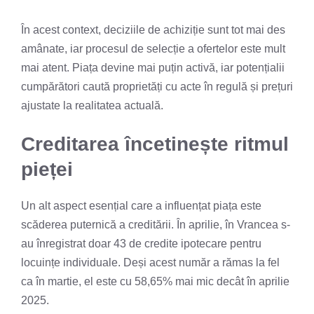
În acest context, deciziile de achiziție sunt tot mai des
amânate, iar procesul de selecție a ofertelor este mult
mai atent. Piața devine mai puțin activă, iar potențialii
cumpărători caută proprietăți cu acte în regulă și prețuri
ajustate la realitatea actuală.
Creditarea încetinește ritmul
pieței
Un alt aspect esențial care a influențat piața este
scăderea puternică a creditării. În aprilie, în Vrancea s-
au înregistrat doar 43 de credite ipotecare pentru
locuințe individuale. Deși acest număr a rămas la fel
ca în martie, el este cu 58,65% mai mic decât în aprilie
2025.