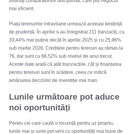
avantaj cumpărătorilor disciplinați, care pot negocia
mai eficient.
Piața terenurilor intravilane urmează aceeași tendință
de prudență. În aprilie s-au înregistrat 211 tranzacții, cu
33,44% mai puține decât în aprilie 2025 și cu 25,96%
sub martie 2026. Creditele pentru terenuri au rămas la
76, dar sunt cu 66,52% sub nivelul de anul trecut.
Aceste date arată că atât tranzacțiile, cât și finanțarea
pentru terenuri sunt în scădere, ceea ce indică
amânarea deciziilor de investiție mai mari.
Lunile următoare pot aduce
noi oportunități
Pentru cei care caută o locuință pentru uz propriu,
lunile mai și iunie pot veni cu oportunități mai bune de