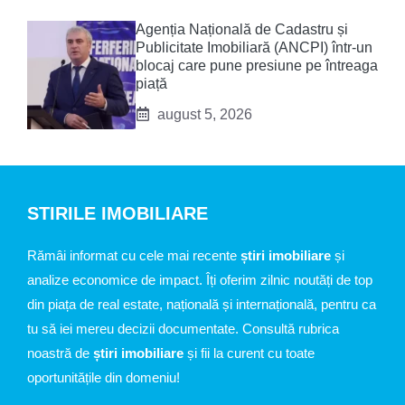
Agenția Națională de Cadastru și
Publicitate Imobiliară (ANCPI) într-un
blocaj care pune presiune pe întreaga
piață
august 5, 2026
STIRILE IMOBILIARE
Rămâi informat cu cele mai recente
știri imobiliare
și
analize economice de impact. Îți oferim zilnic noutăți de top
din piața de real estate, națională și internațională, pentru ca
tu să iei mereu decizii documentate. Consultă rubrica
noastră de
știri imobiliare
și fii la curent cu toate
oportunitățile din domeniu!