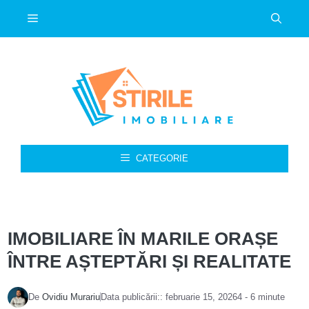
Sari
Meniu
la
conținut
CATEGORIE
IMOBILIARE ÎN MARILE ORAȘE
ÎNTRE AȘTEPTĂRI ȘI REALITATE
De
Ovidiu Murariu
Data publicării::
februarie 15, 2026
4 - 6 minute