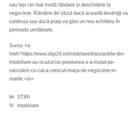
sau lași cer mai multă răbdare și deschidere la
negociere. Rămâne de văzut dacă această tendinţă va
continua sau dacă piața va găsi un nou echilibru în
perioada următoare.
Sursa: <a
href=”https://www.digi24.ro/imobiliare/tranzactiile-din-
imobiliare-au-scazut-iar-presiunea-s-a-mutat-pe-
vanzatori-cu-cat-a-crescut-marja-de-negociere-in-
marile </a>
Categorii
STIRI
Etichete
Imobiliare