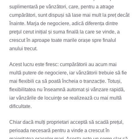
suplimentară pe vânzători, care, pentru a atrage
cumpărători, sunt dispuși să lase mai mult la preț decât
înainte. Marja de negociere, adică diferența dintre
preţul cerut inițial și suma finală la care se vinde, a
crescut în aproape toate marile orașe spre finalul
anului trecut.
Acest lucru este firesc: cumpărătorii au acum mai
multă putere de negociere, iar vânzătorii trebuie să fie
mai flexibili ca să poată încheia o tranzacție. Totuși,
flexibilitatea nu înseamnă automat și vânzare rapidă,
iar vânzările de locuinţe se realizează cu mai multă
dificultate.
Chiar dacă mulți proprietari acceptă să scadă prețul,
perioada necesară pentru a vinde a crescut în
majoritatea orașelor mari. Acesta este un semn clar că