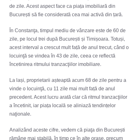
de zile. Acest aspect face ca piața imobiliară din
București să fie considerată cea mai activă din țară.
În Constanţa, timpul mediu de vânzare este de 60 de
zile, pe locul trei după București și Timișoara. Totuși,
acest interval a crescut mult față de anul trecut, când o
locuinţă se vindea în 43 de zile, ceea ce reflectă
încetinirea ritmului tranzacţiilor imobiliare.
La lași, proprietarii așteaptă acum 68 de zile pentru a
vinde o locuinţă, cu 11 zile mai mult față de anul
precedent. Acest lucru arată clar că ritmul tranzacţiilor
a încetinit, iar piața locală se aliniază tendințelor
naţionale.
Analizând aceste cifre, vedem că piaţa din București
rămâne mai stabilă, în timp ce în alte orașe, precum