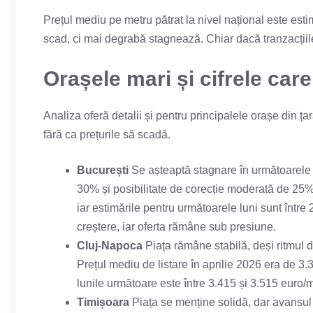
Prețul mediu pe metru pătrat la nivel național este est
scad, ci mai degrabă stagnează. Chiar dacă tranzacțiile 
Orașele mari și cifrele car
Analiza oferă detalii și pentru principalele orașe din ța
fără ca prețurile să scadă.
București
Se așteaptă stagnare în următoarele 
30% și posibilitate de corecție moderată de 25%.
iar estimările pentru următoarele luni sunt între
creștere, iar oferta rămâne sub presiune.
Cluj-Napoca
Piața rămâne stabilă, deși ritmul d
Prețul mediu de listare în aprilie 2026 era de 3.
lunile următoare este între 3.415 și 3.515 euro/
Timișoara
Piața se menține solidă, dar avansul