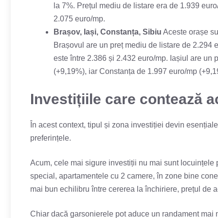
la 7%. Prețul mediu de listare era de 1.939 euro/
2.075 euro/mp.
Brașov, Iași, Constanța, Sibiu
Aceste orașe sun
Brașovul are un preț mediu de listare de 2.294 e
este între 2.386 și 2.432 euro/mp. Iașiul are u
(+9,19%), iar Constanța de 1.997 euro/mp (+9,1
Investițiile care contează 
În acest context, tipul și zona investiției devin esențial
preferințele.
Acum, cele mai sigure investiții nu mai sunt locuințele 
special, apartamentele cu 2 camere, în zone bine conect
mai bun echilibru între cererea la închiriere, prețul de a
Chiar dacă garsonierele pot aduce un randament mai 