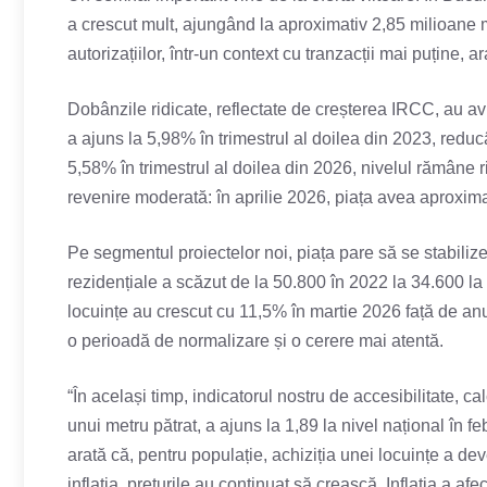
a crescut mult, ajungând la aproximativ 2,85 milioane 
autorizațiilor, într-un context cu tranzacții mai puține, ar
Dobânzile ridicate, reflectate de creșterea IRCC, au av
a ajuns la 5,98% în trimestrul al doilea din 2023, redu
5,58% în trimestrul al doilea din 2026, nivelul rămâne ri
revenire moderată: în aprilie 2026, piața avea aproxima
Pe segmentul proiectelor noi, piața pare să se stabilize
rezidențiale a scăzut de la 50.800 în 2022 la 34.600 la 
locuințe au crescut cu 11,5% în martie 2026 față de anu
o perioadă de normalizare și o cerere mai atentă.
“În același timp, indicatorul nostru de accesibilitate, c
unui metru pătrat, a ajuns la 1,89 la nivel național în f
arată că, pentru populație, achiziția unei locuințe a dev
inflația, prețurile au continuat să crească. Inflația a afe