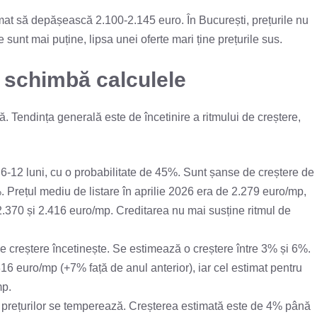
imat să depășească 2.100-2.145 euro. În București, prețurile nu
sunt mai puține, lipsa unei oferte mari ține prețurile sus.
e schimbă calculele
ră. Tendința generală este de încetinire a ritmului de creștere,
6-12 luni, cu o probabilitate de 45%. Sunt șanse de creștere de
 Prețul mediu de listare în aprilie 2026 era de 2.279 euro/mp,
 2.370 și 2.416 euro/mp. Creditarea nu mai susține ritmul de
e creștere încetinește. Se estimează o creștere între 3% și 6%.
316 euro/mp (+7% față de anul anterior), iar cel estimat pentru
mp.
 prețurilor se temperează. Creșterea estimată este de 4% până