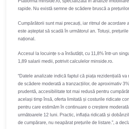
Platforma minside.ro, specializată în analize imobiliare
rapide. Nu există semne de scădere bruscă a prețurilor
Cumpărătorii sunt mai precauți, iar ritmul de acordare a 
este așteptat să scadă în următorul an. Totuși, prețuri
național.
Accesul la locuințe s-a înrăutățit, cu 11,8% într-un si
1,89 salarii medii, potrivit calculelor minside.ro.
“Datele analizate indică faptul că piața rezidențială v
de scădere moderată a tranzacțiilor, de aproximativ 3
prudentă, accesibilitate tot mai redusă pentru cumpărăto
același timp însă, oferta limitată și costurile ridicate c
pentru care estimăm în continuare o creștere moderată a
următoarele 12 luni. Practic, inflația ridicată și dobânz
de cumpărare, nu neapărat prețurile de listare.”, a decl