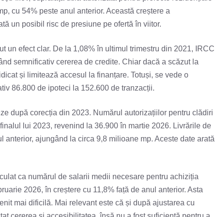
mp, cu 54% peste anul anterior. Această creștere a
ată un posibil risc de presiune pe ofertă în viitor.
ut un efect clar. De la 1,08% în ultimul trimestru din 2021, IRCC
când semnificativ cererea de credite. Chiar dacă a scăzut la
dicat și limitează accesul la finanțare. Totuși, se vede o
tiv 86.800 de ipoteci la 152.600 de tranzacții.
ze după corecția din 2023. Numărul autorizațiilor pentru clădiri
finalul lui 2023, revenind la 36.900 în martie 2026. Livrările de
l anterior, ajungând la circa 9,8 milioane mp. Aceste date arată
alculat ca numărul de salarii medii necesare pentru achiziția
ebruarie 2026, în creștere cu 11,8% față de anul anterior. Asta
enit mai dificilă. Mai relevant este că și după ajustarea cu
ctat cererea și accesibilitatea, însă nu a fost suficientă pentru a