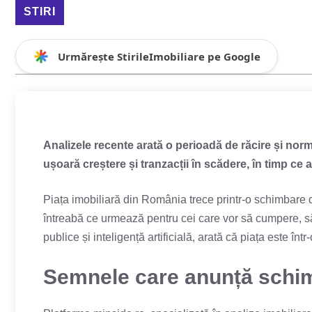
STIRI
Urmărește StirileImobiliare pe Google
Analizele recente arată o perioadă de răcire și norma
ușoară creștere și tranzacții în scădere, în timp ce a
Piața imobiliară
din România trece printr-o schimbare d
întreabă ce urmează pentru cei care vor să cumpere, s
publice și inteligență artificială, arată că piața este înt
Semnele care anunță schim