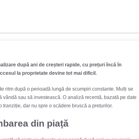
lizare după ani de creșteri rapide, cu prețuri încă în
ccesul la proprietate devine tot mai dificil.
e ritm după o perioadă lungă de scumpiri constante. Mulți se
ă vândă sau să investească. O analiză recentă, bazată pe date
r-o tranziție, dar nu spre o scădere bruscă a prețurilor.
barea din piață