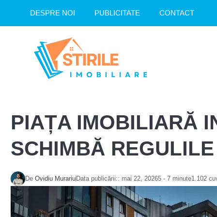
Sari
DESPRE NOI
PUBLICITATE
CONTACT
la
conținut
PIAȚA IMOBILIARĂ 
SCHIMBĂ REGULILE
De
Ovidiu Murariu
Data publicării::
mai 22, 2026
5 - 7 minute
1.102 cu