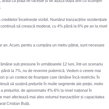
, arată că piața se răcește și se așază după anii cu scumpiri
.
creditelor încetinește vizibil. Numărul tranzacțiilor rezidențiale
le continuă să crească moderat, cu 4% până la 6% pe an la nivel
ngur an. Acum, pentru a cumpăra un metru pătrat, sunt necesare
a rămâne sub presiune în următoarele 12 luni, într-un scenariu
% până la 7%, nu de revenire puternică. Vedem o cerere mai
ri și un context de finanțare care rămâne încă restrictiv. În
ontinuă să susțină prețurile în multe segmente ale pieței, motiv
 prețurilor, de aproximativ 4%-6% la nivel național în
ile mari afectează mai ales volumul tranzacțiilor și capacitatea
arat Cristian Buță.