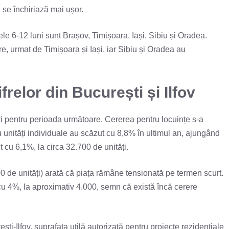
 se închiriază mai ușor.
e 6-12 luni sunt Brașov, Timișoara, Iași, Sibiu și Oradea.
e, urmat de Timișoara și Iași, iar Sibiu și Oradea au
relor din București și Ilfov
curi pentru perioada următoare. Cererea pentru locuințe s-a
 unități individuale au scăzut cu 8,8% în ultimul an, ajungând
t cu 6,1%, la circa 32.700 de unități.
.300 de unități) arată că piața rămâne tensionată pe termen scurt.
 cu 4%, la aproximativ 4.000, semn că există încă cerere
ști-Ilfov, suprafața utilă autorizată pentru proiecte rezidențiale