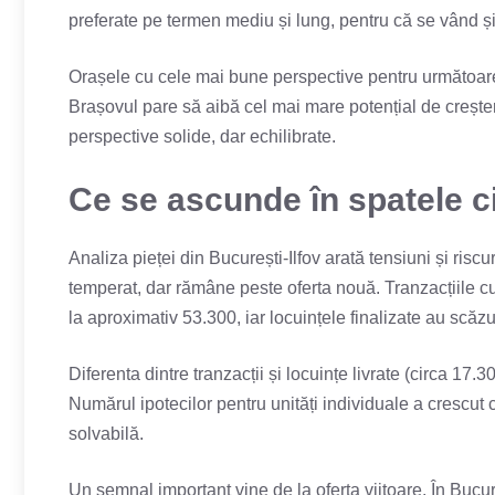
preferate pe termen mediu și lung, pentru că se vând și
Orașele cu cele mai bune perspective pentru următoarel
Brașovul pare să aibă cel mai mare potențial de creșter
perspective solide, dar echilibrate.
Ce se ascunde în spatele cif
Analiza pieței din București-Ilfov arată tensiuni și ris
temperat, dar rămâne peste oferta nouă. Tranzacțiile cu
la aproximativ 53.300, iar locuințele finalizate au scăzu
Diferenta dintre tranzacții și locuințe livrate (circa 17
Numărul ipotecilor pentru unități individuale a crescut
solvabilă.
Un semnal important vine de la oferta viitoare. În Bucure