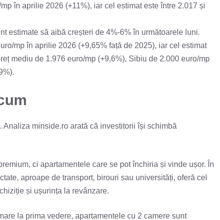
mp în aprilie 2026 (+11%), iar cel estimat este între 2.017 și
t estimate să aibă creșteri de 4%-6% în următoarele luni.
uro/mp în aprilie 2026 (+9,65% față de 2025), iar cel estimat
n preț mediu de 1.976 euro/mp (+9,6%), Sibiu de 2.000 euro/mp
9%).
acum
e. Analiza minside.ro arată că investitorii își schimbă
premium, ci apartamentele care se pot închiria și vinde ușor. În
ate, aproape de transport, birouri sau universități, oferă cel
chiziție și ușurința la revânzare.
mare la prima vedere, apartamentele cu 2 camere sunt