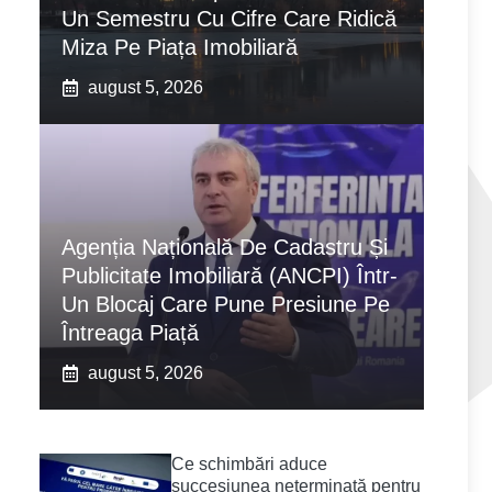
Un Semestru Cu Cifre Care Ridică
Miza Pe Piața Imobiliară
august 5, 2026
Agenția Națională De Cadastru Și
Publicitate Imobiliară (ANCPI) Într-
Un Blocaj Care Pune Presiune Pe
Întreaga Piață
august 5, 2026
Ce schimbări aduce
succesiunea neterminată pentru