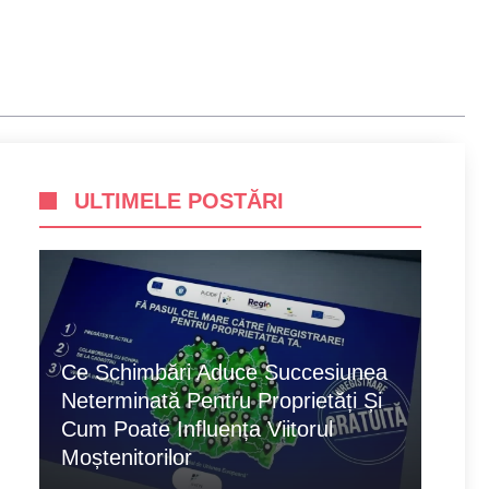
ULTIMELE POSTĂRI
Ce Schimbări Aduce Succesiunea
Neterminată Pentru Proprietăți Și
Cum Poate Influența Viitorul
Moștenitorilor