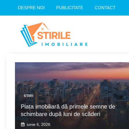
Sari
DESPRE NOI
PUBLICITATE
CONTACT
la
conținut
STIRI
Piața imobiliară dă primele semne de
schimbare după luni de scăderi
iunie 6, 2026