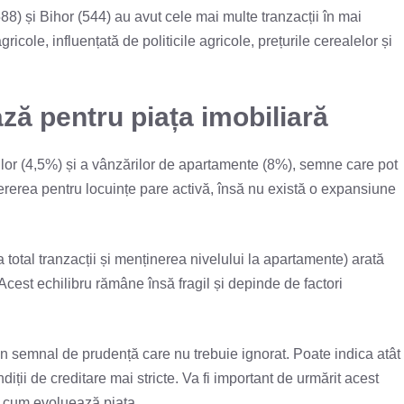
88) și Bihor (544) au avut cele mai multe tranzacții în mai
icole, influențată de politicile agricole, prețurile cerealelor și
ază pentru piața imobiliară
ilor (4,5%) și a vânzărilor de apartamente (8%), semne care pot
Cererea pentru locuințe pare activă, însă nu există o expansiune
 total tranzacții și menținerea nivelului la apartamente) arată
. Acest echilibru rămâne însă fragil și depinde de factori
n semnal de prudență care nu trebuie ignorat. Poate indica atât
diții de creditare mai stricte. Va fi important de urmărit acest
e cum evoluează piața.