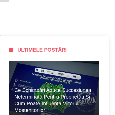
ULTIMELE POSTĂRI
Ce Schimbări Aduce Succesiunea
Neterminată Pentru Proprietăți Și
Cum Poate Influența Viitorul
Moștenitorilor