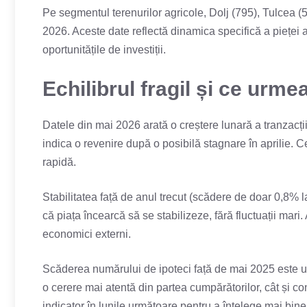
Pe segmentul terenurilor agricole, Dolj (795), Tulcea (5
2026. Aceste date reflectă dinamica specifică a pieței agr
oportunitățile de investiții.
Echilibrul fragil și ce urme
Datele din mai 2026 arată o creștere lunară a tranzacți
indica o revenire după o posibilă stagnare în aprilie. 
rapidă.
Stabilitatea față de anul trecut (scădere de doar 0,8% la
că piața încearcă să se stabilizeze, fără fluctuații mari
economici externi.
Scăderea numărului de ipoteci față de mai 2025 este u
o cerere mai atentă din partea cumpărătorilor, cât și con
indicator în lunile următoare pentru a înțelege mai bin