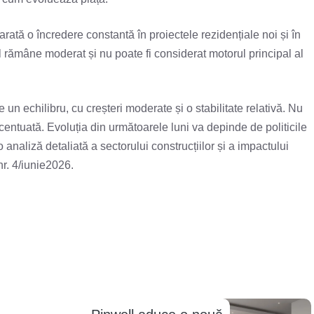
arată o încredere constantă în proiectele rezidențiale noi și în
 rămâne moderat și nu poate fi considerat motorul principal al
n echilibru, cu creșteri moderate și o stabilitate relativă. Nu
entuată. Evoluția din următoarele luni va depinde de politicile
 analiză detaliată a sectorului construcțiilor și a impactului
nr. 4/iunie2026.