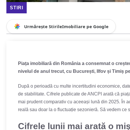
STIRI
Urmărește StirileImobiliare pe Google
Piața imobiliară din România a consemnat o creșter
nivelul de anul trecut, cu București, Ilfov și Timiș pe
După o perioadă cu multe incertitudini economice, datel
de stabilitate. Cifrele publicate de ANCPI arată că piața
mai prudent comparativ cu aceeași lună din 2025. În ac
reală sau doar la o fluctuație sezonieră. Să vedem ce s
Cifrele lunii mai arată o mi