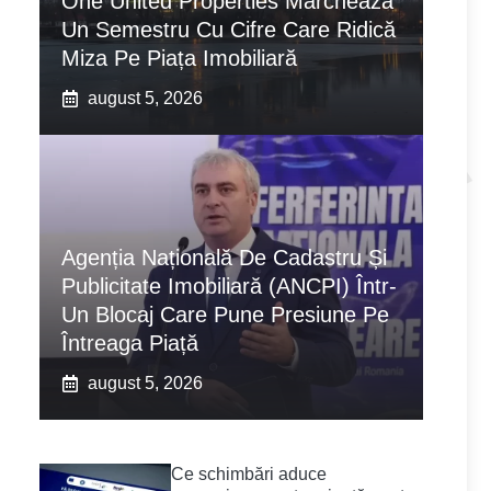
One United Properties Marchează
Un Semestru Cu Cifre Care Ridică
Miza Pe Piața Imobiliară
august 5, 2026
Agenția Națională De Cadastru Și
Publicitate Imobiliară (ANCPI) Într-
Un Blocaj Care Pune Presiune Pe
Întreaga Piață
august 5, 2026
Ce schimbări aduce