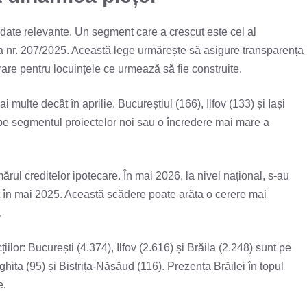
 date relevante. Un segment care a crescut este cel al
gea nr. 207/2025. Această lege urmărește să asigure transparența
are pentru locuințele ce urmează să fie construite.
i multe decât în aprilie. Bucureștiul (166), Ilfov (133) și Iași
ă pe segmentul proiectelor noi sau o încredere mai mare a
rul creditelor ipotecare. În mai 2026, la nivel național, s-au
ât în mai 2025. Această scădere poate arăta o cerere mai
.
ilor: București (4.374), Ilfov (2.616) și Brăila (2.248) sunt pe
hita (95) și Bistrița-Năsăud (116). Prezența Brăilei în topul
e.