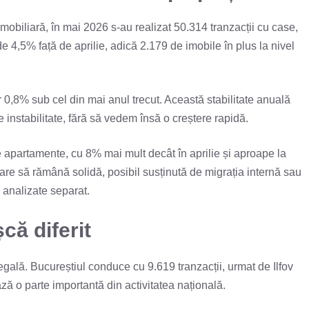
 Imobiliară, în mai 2026 s-au realizat 50.314 tranzacții cu case,
 4,5% față de aprilie, adică 2.179 de imobile în plus la nivel
r 0,8% sub cel din mai anul trecut. Această stabilitate anuală
instabilitate, fără să vedem însă o creștere rapidă.
 apartamente, cu 8% mai mult decât în aprilie și aproape la
are să rămână solidă, posibil susținută de migrația internă sau
 analizate separat.
că diferit
negală. Bucureștiul conduce cu 9.619 tranzacții, urmat de Ilfov
ză o parte importantă din activitatea națională.