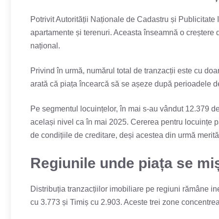
Potrivit Autorității Naționale de Cadastru și Publicitate
apartamente și terenuri. Aceasta înseamnă o creștere de
național.
Privind în urmă, numărul total de tranzacții este cu doa
arată că piața încearcă să se așeze după perioadele de 
Pe segmentul locuințelor, în mai s-au vândut 12.379 de
același nivel ca în mai 2025. Cererea pentru locuințe p
de condițiile de creditare, deși acestea din urmă merită
Regiunile unde piața se miș
Distribuția tranzacțiilor imobiliare pe regiuni rămâne i
cu 3.773 și Timiș cu 2.903. Aceste trei zone concentrea