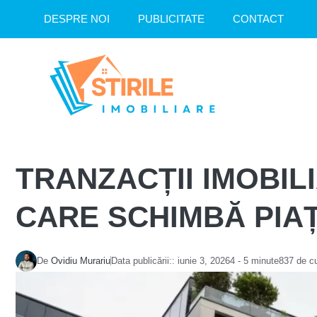
Sari
DESPRE NOI
PUBLICITATE
CONTACT
la
conținut
TRANZACȚII IMOBILI
CARE SCHIMBĂ PIA
De
Ovidiu Murariu
Data publicării::
iunie 3, 2026
4 - 5 minute
837 de c