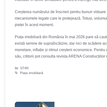
Creșterea numărului de înscrieri pentru bunuri viitoare 
mecanismele legale care le protejează. Totuși, volumul
pieței în acest moment.
Piața imobiliară din România în mai 2026 pare să caute u
există semne de supraîncălzire, dar nici de scădere acc
monetare, inflație și ritmul creșterii economice. Pentru o
său, cititorii pot consulta revista ARENA Construcțiilor 
Categorii
STIRI
Etichete
Piața imobiliară