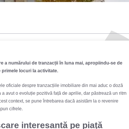
e a numărului de tranzacții în luna mai, apropiindu-se de
 primele locuri la activitate.
e oficiale despre tranzacțiile imobiliare din mai aduc o doză
 a avut o evoluție pozitivă față de aprilie, dar păstrează un ritm
est context, se pune întrebarea dacă asistăm la o revenire
pun cifrele.
șcare interesantă pe piață