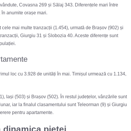
 vândute, Covasna 269 și Sălaj 343. Diferențele mari între
 în anumite orașe mari.
 cele mai multe tranzacții (1.454), urmată de Brașov (902) și
ranzacții, Giurgiu 31 și Slobozia 40. Aceste diferențe sunt
pulației.
rtamente
mul loc cu 3.928 de unități în mai. Timișul urmează cu 1.134,
, Iași (503) și Brașov (502). În restul județelor, vânzările sunt
nar, iar la finalul clasamentului sunt Teleorman (9) și Giurgiu
 cerere pentru apartamente.
 dinamica pieței