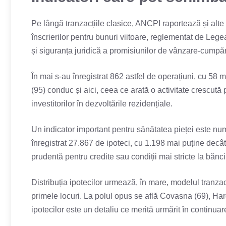
Pe lângă tranzacțiile clasice, ANCPI raportează și alte
înscrierilor pentru bunuri viitoare, reglementat de Le
și siguranța juridică a promisiunilor de vânzare-cumpăr
În mai s-au înregistrat 862 astfel de operațiuni, cu 58 ma
(95) conduc și aici, ceea ce arată o activitate crescut
investitorilor în dezvoltările rezidențiale.
Un indicator important pentru sănătatea pieței este numă
înregistrat 27.867 de ipoteci, cu 1.198 mai puține dec
prudentă pentru credite sau condiții mai stricte la bănci
Distribuția ipotecilor urmează, în mare, modelul tranzacți
primele locuri. La polul opus se află Covasna (69), Harg
ipotecilor este un detaliu ce merită urmărit în continuar