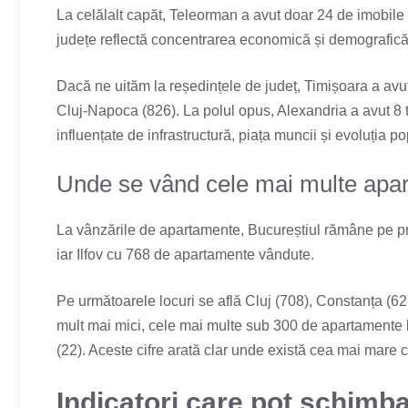
La celălalt capăt, Teleorman a avut doar 24 de imobile
județe reflectă concentrarea economică și demografică
Dacă ne uităm la reședințele de județ, Timișoara a avut
Cluj-Napoca (826). La polul opus, Alexandria a avut 8 t
influențate de infrastructură, piața muncii și evoluția po
Unde se vând cele mai multe apa
La vânzările de apartamente, Bucureștiul rămâne pe pri
iar Ilfov cu 768 de apartamente vândute.
Pe următoarele locuri se află Cluj (708), Constanța (621)
mult mai mici, cele mai multe sub 300 de apartamente lu
(22). Aceste cifre arată clar unde există cea mai mare
Indicatori care pot schimba